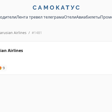
водители
Лента тревел телеграма
Отели
Авиабилеты
Пром
arusian Airlines
/
#
1481
ian Airlines

9