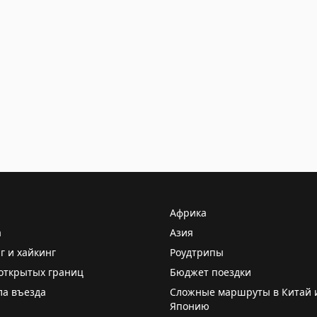
Африка
а
Азия
г и хайкинг
Роудтрипы
открытых границ
Бюджет поездки
ла въезда
Сложные маршруты в Китай 
Японию