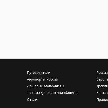
Путеводители
Россия
Аэропорты России
Европ
Дешевые авиабилеты
Трекин
Топ-100 дешевых авиабилетов
Карта 
Отели
Прави