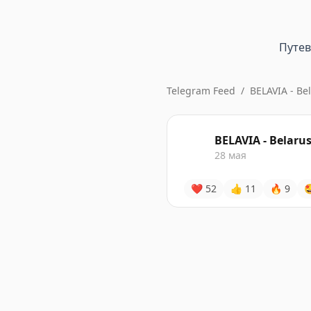
Путе
Telegram Feed
/
BELAVIA - Bel
BELAVIA - Belarus
28 мая
❤
52
👍
11
🔥
9
