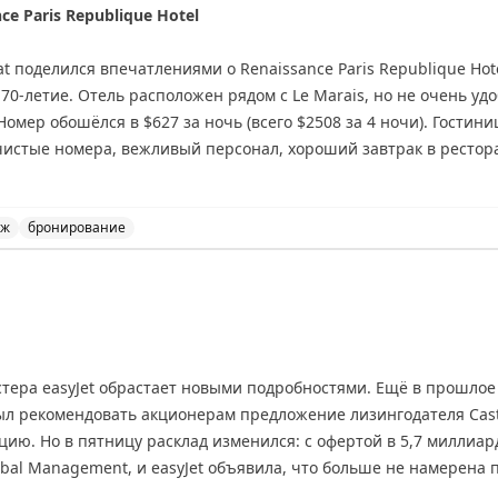
ce Paris Republique Hotel
t поделился впечатлениями о Renaissance Paris Republique Hote
 70-летие. Отель расположен рядом с Le Marais, но не очень уд
омер обошёлся в $627 за ночь (всего $2508 за 4 ночи). Гостини
чистые номера, вежливый персонал, хороший завтрак в ресторан
мере работает кондиционер, есть Nespresso машина и мини-бар.
р. По мнению автора, отель хорош, но переоценен по цене, особ
нировать за 53000-125400 баллов Marriott Bonvoy за ночь.
иж
бронирование
e Paris Republique Hotel в Париже, цены и услуги.
тера easyJet обрастает новыми подробностями. Ещё в прошлое
был рекомендовать акционерам предложение лизингодателя Cast
кцию. Но в пятницу расклад изменился: с офертой в 5,7 миллиард
obal Management, и easyJet объявила, что больше не намерена 
ании подскочили почти на 15%, до 6,75 фунта — максимум с нача