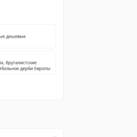
мые дешевые
лк, бруталистские
утбольное дерби Европы