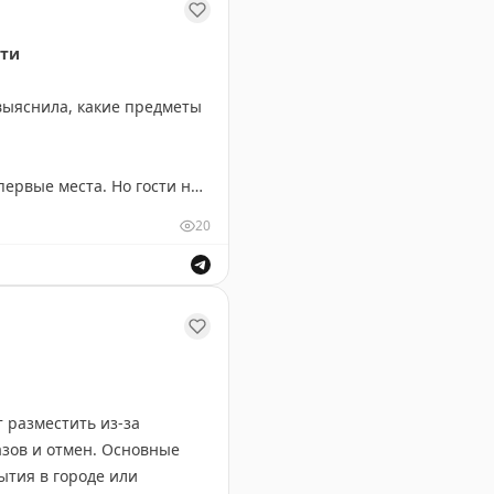
сти
выяснила, какие предметы
ервые места. Но гости не
20
 сантехнику, в Италии —
в и цветочных
ьных особенностях воровства в разных странах.
ости 4-звездочных отелей
 разместить из-за
азов и отмен. Основные
 устоять перед соблазном
ытия в городе или
т их в стоимость