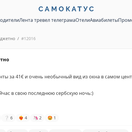
водители
Лента тревел телеграма
Отели
Авиабилеты
Пром
юджетно
/
#
12016
етно
ты за 41€ и очень необычный вид из окна в самом цент
йчас в свою последнюю сербскую ночь:)
❔
6
❤‍🔥
4
🦄
2
🤩
1