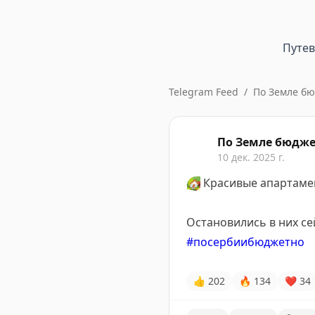
Путе
Telegram Feed
/
По Земле б
По Земле бюдж
10 дек. 2025 г.
🏡
Красивые апартамен
Остановились в них се
#посербиибюджетно
👍
202
🔥
134
❤
34