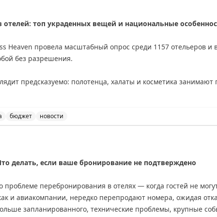
з отелей: топ украденных вещей и национальные особенно
ss Heaven провела масштабный опрос среди 1157 отельеров и 
собой без разрешения.
ядит предсказуемо: полотенца, халаты и косметика занимают п
ах — из номеров исчезают светильники и даже телевизоры.
ажи показывают фантазию постояльцев: в Берлине гости крали
а
бюджет
новости
ло кабана. Также зафиксированы случаи кражи дверных номеро
 о самых часто украденных вещах из отелей и национал
то делать, если ваше бронирование не подтверждено
ия в краже различаются в зависимости от звездности отеля. Г
редметы, чем постояльцы бюджетных вариантов.
 проблеме перебронирования в отелях — когда гостей не могут
как и авиакомпании, нередко перепродают номера, ожидая отк
о даже в эпоху путешествий и туризма некоторые гости не могут
дольше запланированного, технические проблемы, крупные соб
 номера. Отельеры уже привыкли к таким потерям и закладываю