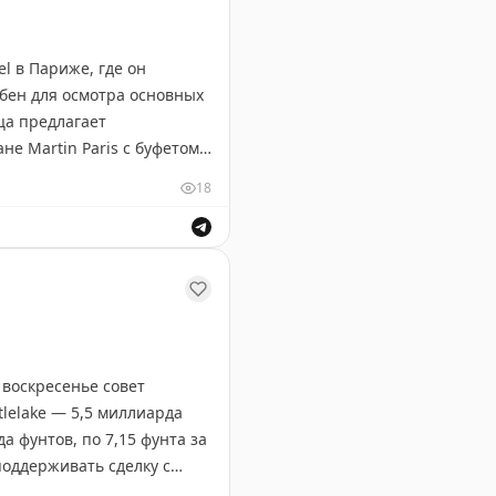
l в Париже, где он
обен для осмотра основных
ца предлагает
е Martin Paris с буфетом
 Из удобств: фитнес-
18
енно в разгар летнего
 воскресенье совет
lelake — 5,5 миллиарда
а фунтов, по 7,15 фунта за
поддерживать сделку с
ла 2022 года, хотя это всё