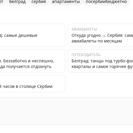
ет
белград
сербия
апартаменты
посербиибюджетно
АВИАБИЛЕТЫ
ад: самые дешевые
Откуда угодно → Сербия: са
авиабилеты по месяцам
ПУТЕВОДИТЕЛЬ
. Беззаботно и неспешно,
Белград: танцы под турбо-фо
вда получается отдохнуть
кварталы и самое горячее ф
8 часов в столице Сербии
ентре Белграда за 41€ с необычным видом из окна.