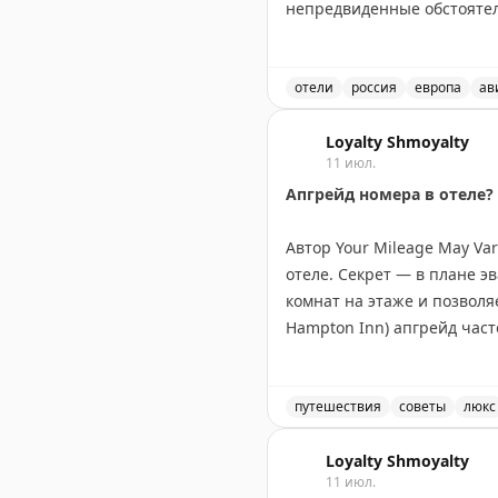
непредвиденные обстоятел
проживания.
уведомлять об опоздании, 
подтверждения. Если вас в
Your Mileage May Vary
|
You
оплатить транспортировку. 
отели
россия
европа
ав
часто более щедрые для ч
Проблемы с бронирование
ссылайтесь на политику о
Loyalty Shmoyalty
11 июл.
Апгрейд номера в отеле?
Dan Miller
|
Original
Автор Your Mileage May Va
отеле. Секрет — в плане э
комнат на этаже и позволяе
Hampton Inn) апгрейд час
этаж. В старых отелях с н
карту эвакуации после тог
действительно дает хорош
путешествия
советы
люкс
Советы по апгрейду номер
Your Mileage May Vary
Loyalty Shmoyalty
|
Orig
11 июл.