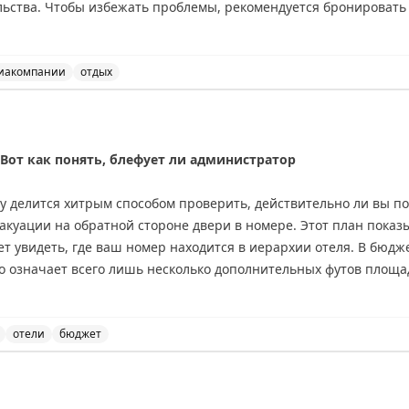
ьства. Чтобы избежать проблемы, рекомендуется бронировать 
присоединиться к программе лояльности и позвонить за день д
сё же «выселили», отель должен предоставить сравнимый номер
r Mileage May Vary
Крупные сети (Hyatt, IHG, Marriott, Hilton) имеют собственные
иакомпании
отдых
ленов программ лояльности. При возникновении проблемы веж
м отелей и что делать, если ваше бронирование не по
теля и требуйте справедливую компенсацию.
 Вот как понять, блефует ли администратор
ry делится хитрым способом проверить, действительно ли вы п
вакуации на обратной стороне двери в номере. Этот план показ
т увидеть, где ваш номер находится в иерархии отеля. В бюджет
то означает всего лишь несколько дополнительных футов площа
естандартной планировкой различия более заметны. Автор реко
о, как вас поселили, чтобы понять реальный размер полученног
ий номер, но часто «апгрейд» оказывается весьма скромным.
отели
бюджет
а в отеле и как проверить реальный размер полученног
inal