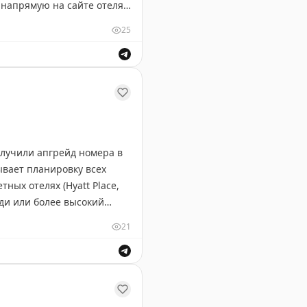
напрямую на сайте отеля,
о заезда для
25
 в другом отеле и
 политики компенсации,
ливо, но настойчиво
дтверждено.
олучили апгрейд номера в
ывает планировку всех
ных отелях (Hyatt Place,
ди или более высокий
мендует всегда проверять
21
о апгрейда. Иногда отель
о апгрейда.