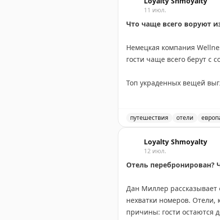
Loyalty Shmoyalty
11 июл.
Что чаще всего воруют и
Немецкая компания Wellne
гости чаще всего берут с 
Топ украденных вещей выгл
останавливаются на мелоч
Самые экстравагантные кр
путешествия
отели
европ
рояль, во Франции — чуче
Обзор результатов опроса
композиций.
Loyalty Shmoyalty
12 июл.
Отель перебронирован? Ч
Интересно, что предпочтен
выбирают более ценные п
Дан Миллер рассказывает о
нехватки номеров. Отели, 
Этот опрос показывает, чт
причины: гости остаются 
взять на память что-то из