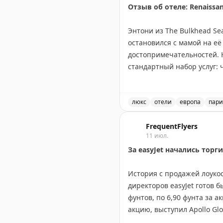
Отзыв об отеле: Renaissan
Энтони из The Bulkhead Sea
остановился с мамой на её
достопримечательностей. Н
стандартный набор услуг: 
и а-ля-карт блюдами. В но
центр, спа, ресторан и ба
сезона. Номер можно забро
люкс
отели
европа
пар
Отзыв об отеле Renaissanc
The Bulkhead Seat
FrequentFlyers
|
Original
11 июл.
За easyJet начались торги
История с продажей лоукос
директоров easyJet готов 
фунтов, по 6,90 фунта за а
акцию, выступил Apollo Gl
Castlelake. Акции авиакомп