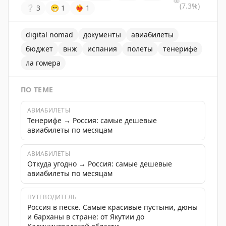
(7.3%)
❔
3
😁
1
❤‍🔥
1
digital nomad
документы
авиабилеты
бюджет
внж
испания
полеты
тенерифе
ла гомера
ПО ТЕМЕ
АВИАБИЛЕТЫ
Тенерифе → Россия: самые дешевые
авиабилеты по месяцам
АВИАБИЛЕТЫ
Откуда угодно → Россия: самые дешевые
авиабилеты по месяцам
ПУТЕВОДИТЕЛЬ
Россия в песке. Самые красивые пустыни, дюны
и барханы в стране: от Якутии до