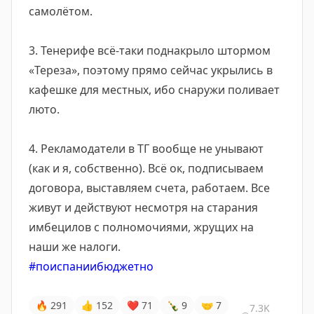
самолётом.
3. Тенерифе всё-таки поднакрыло штормом
«Тереза», поэтому прямо сейчас укрылись в
кафешке для местных, ибо снаружи поливает
люто.
4. Рекламодатели в ТГ вообще не унывают
(как и я, собственно). Всё ок, подписываем
договора, выставляем счета, работаем. Все
живут и действуют несмотря на старания
имбецилов с полномочиями, жрущих на
наши же налоги.
#поиспаниибюджетно
🔥
291
👍
152
❤
71
🍾
9
🤝
7
7.3K