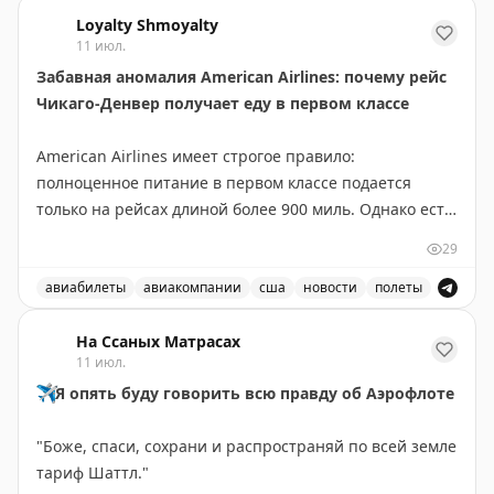
Поздравление с Всемирным днём бортпроводника и в
уютную атмосферу на борту, поддержать пассажира
Loyalty Shmoyalty
11 июл.
добрым словом, помочь в любой ситуации и сделать
Забавная аномалия American Airlines: почему рейс
всё, чтобы путешествие прошло спокойно и
Чикаго-Денвер получает еду в первом классе
безопасно.
⠀
American Airlines имеет строгое правило:
За каждым рейсом стоят профессионализм,
полноценное питание в первом классе подается
ответственность и огромная любовь к своему делу.
только на рейсах длиной более 900 миль. Однако есть
Спасибо каждому бортпроводнику авиакомпании
одно забавное исключение, которое нарушает эту
«Аврора» за искреннюю заботу о пассажирах,
29
политику.
выдержку, доброту и тепло, которое вы дарите даже
авиабилеты
авиакомпании
сша
новости
полеты
на высоте нескольких тысяч метров.
Рейс Чикаго О'Хэйр — Денвер (888 миль) получает
⠀
Американские авиалинии имеют странное исключение и
полноценное питание, хотя формально не должен.
На Ссаных Матрасах
Пусть каждый полёт приносит новые впечатления, а
11 июл.
Это исключение существует уже много лет и связано с
каждая улыбка, подаренная пассажирам, обязательно
✈️
Я опять буду говорить всю правду об Аэрофлоте
историческими причинами.
возвращается к вам! С праздником!
"Боже, спаси, сохрани и распространяй по всей земле
Оказывается, American Airlines до сих пор
тариф Шаттл."
рассчитывает расстояние маршрута на основе