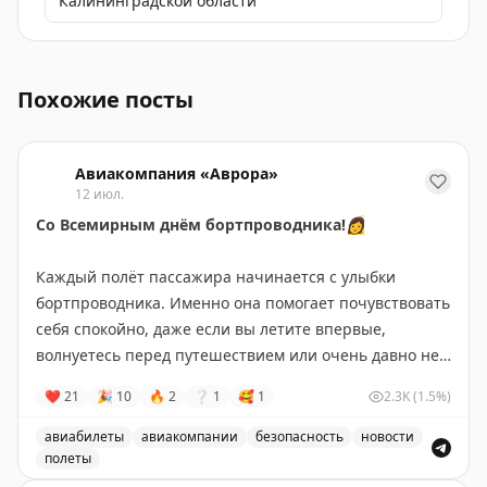
Калининградской области
Автор делится опытом получения электронной цифров
Похожие посты
Авиакомпания «Аврора»
12 июл.
Со Всемирным днём бортпроводника!
👩
⠀
Каждый полёт пассажира начинается с улыбки
бортпроводника. Именно она помогает почувствовать
себя спокойно, даже если вы летите впервые,
волнуетесь перед путешествием или очень давно не
виделись с близкими.
❤
21
🎉
10
🔥
2
❔
1
🥰
1
2.3K
(1.5%)
⠀
Бортпроводники — это люди, которые умеют быть
авиабилеты
авиакомпании
безопасность
новости
одновременно внимательными, заботливыми и
полеты
невероятно собранными. Они знают, как создать