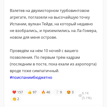
Взлетев на двухмоторном турбовинтовом
агрегате, поглазели на высочайшую точку
Испании, вулкан Тейде, на который недавно
не взобрались, и приземлились на Ла-Гомера,
новом для меня острове.
Проведём на нём 10 ночей с вашего
позволения. По первым трём кадрам
(последним в посте, пока ехали из аэропорта)
вроде тоже симпатичный.
#поиспаниибюджетно
❤
157
👍
97
🔥
46
❔
9
🤩
3
6.1K
(5.1%)
👏
2