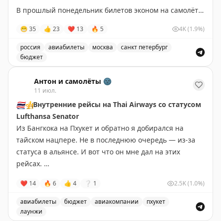
В прошлый понедельник билетов эконом на самолёте
из Петербурга в Москву не было совсем.
😁
35
👍
23
❤
13
🔥
5
4K
(1.9%)
Тошнит, когда слышу "от слова совсем" — совсем уже
и слово, и усиление само по себе. Не надо усиливать
россия
авиабилеты
москва
санкт петербург
усиление.
бюджет
Пост о личном опыте покупки билетов на самолёт из 
Во вторник утренние и дневные рейсы появились, но
Антон и самолёты 🌚
11 июл.
по цене от 25 000 ₽.
🇹🇭
⚜️
Внутренние рейсы на Thai Airways со статусом
Lufthansa Senator
Я же купил самый дешёвый рейс по тарифу Шаттл за
Из Бангкока на Пхукет и обратно я добирался на
5600₽ — как обычно, самый поздний. А утром в день
тайском нацпере. Не в последнюю очередь — из-за
вылета через чат-бот поменял БЕСПЛАТНО на
статуса в альянсе. И вот что он мне дал на этих
нужный мне рейс в 17:00, который стоил 25 000 ₽.
рейсах.
Не в этом ли сила, брат?!
❤
14
🔥
6
👍
4
❔
1
2.5K
(1.0%)
🛎️
Приоритетная регистрация
Я не пользовался приоритетной регистрацией. На
➖
Про тариф Шаттл.
авиабилеты
бюджет
авиакомпании
пхукет
первый рейс я зачекинился онлайн, багаж не сдавал,
➖
Почему “Шаттл” почти идеальный?
лаунжи