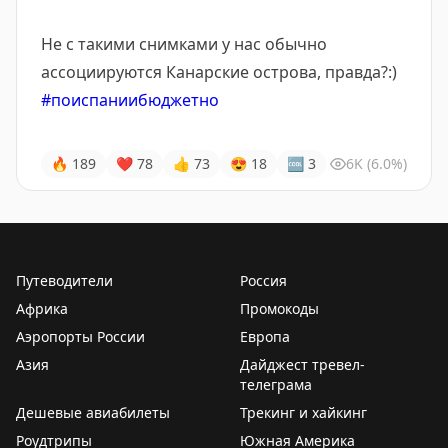
Не с такими снимками у нас обычно
ассоциируются Канарские острова, правда?:)
#поиспаниибюджетно
🔥
189
❤
78
👍
73
😍
18
🆒
3
6K
(6.0%)
Путеводители
Россия
Африка
Промокоды
Аэропорты России
Европа
Азия
Дайджест тревел-
телеграма
Дешевые авиабилеты
Трекинг и хайкинг
Роудтрипы
Южная Америка