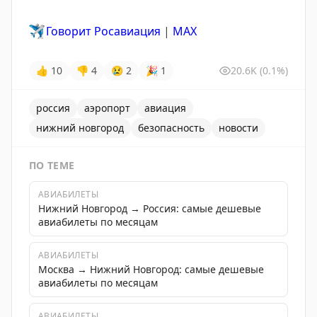
✈️
Говорит Росавиация
|
MАХ
👍
10
👎
4
😢
2
🎉
1
20.6K
(0.1%)
россия
аэропорт
авиация
нижний новгород
безопасность
новости
ПО ТЕМЕ
АВИАБИЛЕТЫ
Нижний Новгород → Россия: самые дешевые
авиабилеты по месяцам
АВИАБИЛЕТЫ
Москва → Нижний Новгород: самые дешевые
авиабилеты по месяцам
АВИАБИЛЕТЫ