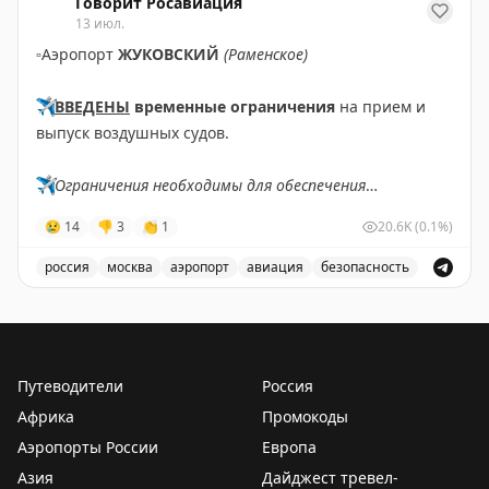
Говорит Росавиация
13 июл.
▫️
Аэропорт
ЖУКОВСКИЙ
(Раменское)
✈️
ВВЕДЕНЫ
временные ограничения
на прием и
выпуск воздушных судов.
✈️
Ограничения необходимы для обеспечения
безопасности полетов.
😢
14
👎
3
👏
1
20.6K
(0.1%)
✈️
Говорит Росавиация
|
MАХ
россия
москва
аэропорт
авиация
безопасность
В аэропорту Жуковский введены временные ограничен
Путеводители
Россия
Африка
Промокоды
Аэропорты России
Европа
Азия
Дайджест тревел-