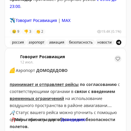
23:00
.
✈️
Говорит Росавиация
|
MAX
😢
9
👎
3
👏
2
19.4K
(0.1%)
россия
аэропорт
авиация
безопасность
новости
В аэропорту Краснодар введены дополнительные врем
Говорит Росавиация
12 июл.
🟡
Аэропорт
ДОМОДЕДОВО
принимает и отправляет рейсы
по согласованию
с
соответствующими органами в
связи с введением
временных ограничений
на использование
воздушного пространства в районе авиагавани.
🔎
Статус вашего рейса можно уточнить с помощью
❗️
онлайн-табло аэропорта
Меры приняты для обеспечения безопасности
Домодедово
.
полетов.