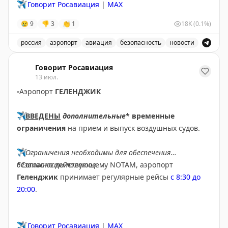
✈️
Говорит Росавиация
|
МАХ
😢
9
👎
3
👏
1
18K
(0.1%)
россия
аэропорт
авиация
безопасность
новости
Аэропорт Домодедово принимает и отправляет рейсы
Говорит Росавиация
13 июл.
▫️
Аэропорт
ГЕЛЕНДЖИК
✈️
ВВЕДЕНЫ
дополнительные
* временные
ограничения
на прием и выпуск воздушных судов.
✈️
Ограничения необходимы для обеспечения
безопасности полетов.
*Согласно действующему NOTAM, аэропорт
Геленджик
принимает регулярные рейсы
с 8:30 до
20:00
.
✈️
Говорит Росавиация
|
MAX