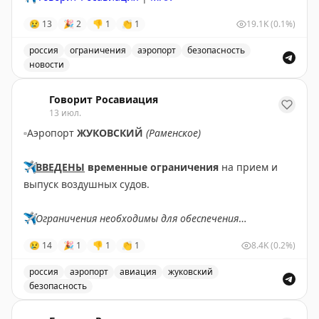
😢
13
🎉
2
👎
1
👏
1
19.1K
(0.1%)
россия
ограничения
аэропорт
безопасность
новости
Введены временные ограничения на прием и выпуск в
Говорит Росавиация
13 июл.
▫️
Аэропорт
ЖУКОВСКИЙ
(Раменское)
✈️
ВВЕДЕНЫ
временные ограничения
на прием и
выпуск воздушных судов.
✈️
Ограничения необходимы для обеспечения
безопасности полетов.
😢
14
🎉
1
👎
1
👏
1
8.4K
(0.2%)
✈️
Говорит Росавиация
|
MАХ
россия
аэропорт
авиация
жуковский
безопасность
В аэропорту Жуковский введены временные ограничен