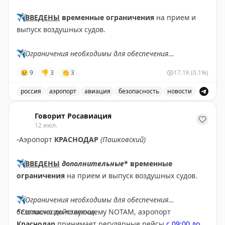
✈️
ВВЕДЕНЫ
временные ограничения
на прием и
выпуск воздушных судов.
✈️
Ограничения необходимы для обеспечения
безопасности полетов.
😢
9
👎
3
👏
3
17.1K
(0.1%)
✈️
Говорит Росавиация
|
МАХ
россия
аэропорт
авиация
безопасность
новости
В аэропорту Ярославля введены временные ограничен
Говорит Росавиация
12 июл.
▫️
Аэропорт
КРАСНОДАР
(Пашковский)
✈️
ВВЕДЕНЫ
дополнительные
* временные
ограничения
на прием и выпуск воздушных судов.
✈️
Ограничения необходимы для обеспечения
безопасности полетов.
*Согласно действующему NOTAM, аэропорт
Краснодар
принимает регулярные рейсы
с 09:00 до