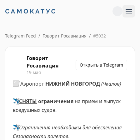
Telegram Feed
/
Говорит Росавиация
/
#
5032
Говорит
Открыть в Telegram
Росавиация
19 мая
⬜️
Аэропорт
НИЖНИЙ НОВГОРОД
(Чкалов)
✈️
СНЯТЫ
ограничения
на прием и выпуск
воздушных судов.
✈️
Ограничения необходимы
для обеспечения
безопасности полетов.