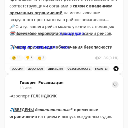
соответствующими органами в
связи с введением
временных ограничений
на использование
воздушного пространства в районе авиагавани.
🔎
Статус вашего рейса можно уточнить с помощью
🗓
онлайн-табло аэропорта
Возможны корректировки в расписании рейсов
Домодедово
.
.
❗️
✈️
Меры приняты для обеспечения безопасности
Говорит Росавиация
|
МАХ
полетов.
😢
11
👎
5
👏
2
21.3K
(0.1%)
россия
аэропорт
авиация
безопасность
полеты
Аэропорт Домодедово принимает и отправляет рейсы
Говорит Росавиация
13 июл.
▫️
Аэропорт
ГЕЛЕНДЖИК
✈️
ВВЕДЕНЫ
дополнительные
* временные
ограничения
на прием и выпуск воздушных судов.