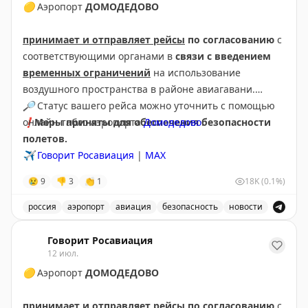
🟡
Аэропорт
ДОМОДЕДОВО
принимает и отправляет рейсы
по согласованию
с
соответствующими органами в
связи с введением
временных ограничений
на использование
воздушного пространства в районе авиагавани.
🔎
Статус вашего рейса можно уточнить с помощью
❗️
онлайн-табло аэропорта
Меры приняты для обеспечения безопасности
Домодедово
.
полетов.
✈️
Говорит Росавиация
|
МАХ
😢
9
👎
3
👏
1
18K
(0.1%)
россия
аэропорт
авиация
безопасность
новости
Аэропорт Домодедово принимает и отправляет рейсы
Говорит Росавиация
12 июл.
🟡
Аэропорт
ДОМОДЕДОВО
принимает и отправляет рейсы
по согласованию
с