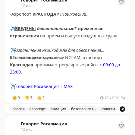
12 июл.
▫️
Аэропорт
КРАСНОДАР
(Пашковский)
✈️
ВВЕДЕНЫ
дополнительные
* временные
ограничения
на прием и выпуск воздушных судов.
✈️
Ограничения необходимы для обеспечения
безопасности полетов.
*Согласно действующему NOTAM, аэропорт
Краснодар
принимает регулярные рейсы
с 09:00 до
23:00
.
✈️
Говорит Росавиация
|
MAX
😢
9
👎
3
👏
2
19.4K
(0.1%)
россия
аэропорт
авиация
безопасность
новости
В аэропорту Краснодар введены дополнительные врем
Говорит Росавиация
12 июл.