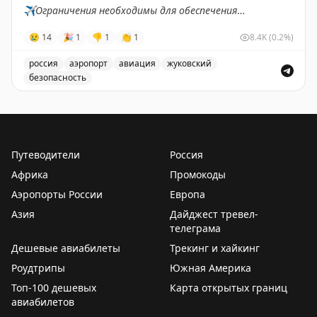
✈️
Ограничения необходимы для обеспечения
безопасности полетов.
😢
14
🎉
1
👎
1
👏
1
8.4K
(0.2%)
✈️
Говорит Росавиация
|
MАХ
россия
аэропорт
авиация
жуковский
безопасность
В аэропорту Жуковский введены временные ограничен
Путеводители
Россия
Африка
Промокоды
Аэропорты России
Европа
Азия
Дайджест тревел-
телеграма
Дешевые авиабилеты
Трекинг и хайкинг
Роудтрипы
Южная Америка
Топ-100 дешевых
Карта открытых границ
авиабилетов