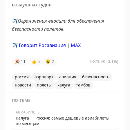
воздушных судов.
✈️
Ограничения вводили для обеспечения
безопасности полетов.
✈️
Говорит Росавиация
|
MAX
🎉
11
👍
5
😢
2
23.9K
(0.1%)
россия
аэропорт
авиация
безопасность
новости
полеты
калуга
тамбов
ПО ТЕМЕ
АВИАБИЛЕТЫ
Калуга → Россия: самые дешевые авиабилеты
по месяцам