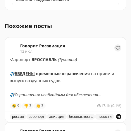
Снятые ограничения на прием и выпуск воздушных су
Похожие посты
Говорит Росавиация
12 июл.
▫️
Аэропорт
ЯРОСЛАВЛЬ
(Туношна)
✈️
ВВЕДЕНЫ
временные ограничения
на прием и
выпуск воздушных судов.
✈️
Ограничения необходимы для обеспечения
безопасности полетов.
😢
9
👎
3
👏
3
17.1K
(0.1%)
✈️
Говорит Росавиация
|
МАХ
россия
аэропорт
авиация
безопасность
новости
В аэропорту Ярославля введены временные ограничен
Говорит Росавиация