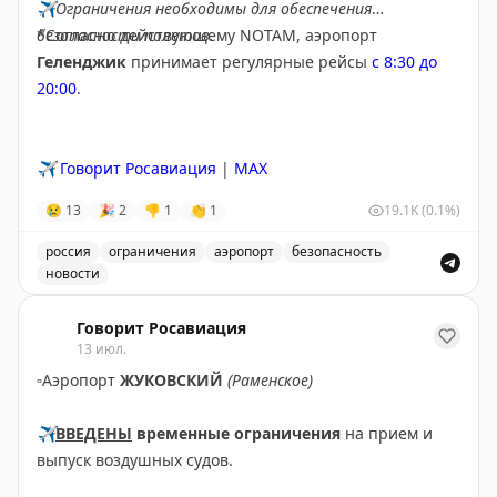
✈️
Ограничения необходимы для обеспечения
безопасности полетов.
*Согласно действующему NOTAM, аэропорт
Геленджик
принимает регулярные рейсы
с 8:30 до
20:00
.
✈️
Говорит Росавиация
|
MAX
😢
13
🎉
2
👎
1
👏
1
19.1K
(0.1%)
россия
ограничения
аэропорт
безопасность
новости
Введены временные ограничения на прием и выпуск в
Говорит Росавиация
13 июл.
▫️
Аэропорт
ЖУКОВСКИЙ
(Раменское)
✈️
ВВЕДЕНЫ
временные ограничения
на прием и
выпуск воздушных судов.