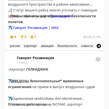
воздушного пространства в районе авиагавани.
🔎
Статус вашего рейса можно уточнить с помощью
❗️
онлайн-табло аэропорта
Меры приняты для обеспечения безопасности
Домодедово
.
полетов.
✈️
Говорит Росавиация
|
МАХ
😢
9
👎
3
👏
1
18K
(0.1%)
россия
аэропорт
авиация
безопасность
новости
Аэропорт Домодедово принимает и отправляет рейсы
Говорит Росавиация
13 июл.
▫️
Аэропорт
ГЕЛЕНДЖИК
✈️
ВВЕДЕНЫ
дополнительные
* временные
ограничения
на прием и выпуск воздушных судов.
✈️
Ограничения необходимы для обеспечения
безопасности полетов.
*Согласно действующему NOTAM, аэропорт