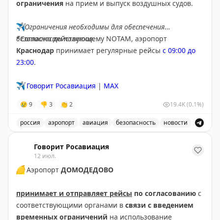
ограничения
на прием и выпуск воздушных судов.
✈️
Ограничения необходимы для обеспечения
безопасности полетов.
*Согласно действующему NOTAM, аэропорт
Краснодар
принимает регулярные рейсы
с 09:00 до
23:00
.
✈️
Говорит Росавиация
|
MAX
😢
9
👎
3
👏
2
19.4K
(0.1%)
россия
аэропорт
авиация
безопасность
новости
В аэропорту Краснодар введены дополнительные врем
Говорит Росавиация
12 июл.
🟡
Аэропорт
ДОМОДЕДОВО
принимает и отправляет рейсы
по согласованию
с
соответствующими органами в
связи с введением
временных ограничений
на использование