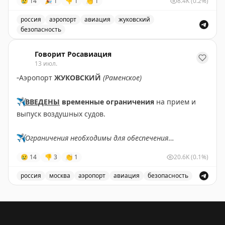
😢
14
🎉
1
👎
1
👏
1
8.4K
(0.2%)
✈️
Говорит Росавиация
|
MАХ
россия
аэропорт
авиация
жуковский
безопасность
В аэропорту Жуковский введены временные ограничен
Говорит Росавиация
13 июл.
▫️
Аэропорт
ЖУКОВСКИЙ
(Раменское)
✈️
ВВЕДЕНЫ
временные ограничения
на прием и
выпуск воздушных судов.
✈️
Ограничения необходимы для обеспечения
безопасности полетов.
😢
14
👎
3
👏
1
20.6K
(0.1%)
✈️
Говорит Росавиация
|
MАХ
россия
москва
аэропорт
авиация
безопасность
В аэропорту Жуковский введены временные ограничен