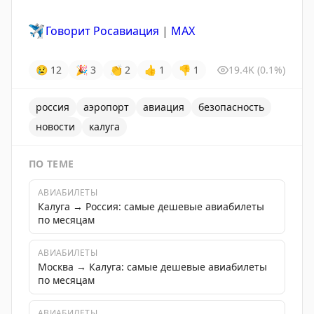
✈️
Говорит Росавиация
|
MAX
😢
12
🎉
3
👏
2
👍
1
👎
1
19.4K
(0.1%)
россия
аэропорт
авиация
безопасность
новости
калуга
ПО ТЕМЕ
АВИАБИЛЕТЫ
Калуга → Россия: самые дешевые авиабилеты
по месяцам
АВИАБИЛЕТЫ
Москва → Калуга: самые дешевые авиабилеты
по месяцам
АВИАБИЛЕТЫ