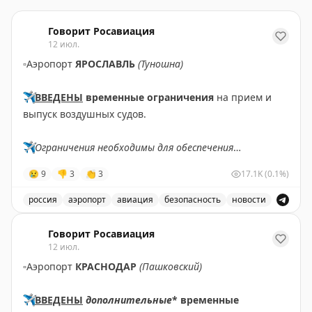
Говорит Росавиация
12 июл.
▫️
Аэропорт
ЯРОСЛАВЛЬ
(Туношна)
✈️
ВВЕДЕНЫ
временные ограничения
на прием и
выпуск воздушных судов.
✈️
Ограничения необходимы для обеспечения
безопасности полетов.
😢
9
👎
3
👏
3
17.1K
(0.1%)
✈️
Говорит Росавиация
|
МАХ
россия
аэропорт
авиация
безопасность
новости
В аэропорту Ярославля введены временные ограничен
Говорит Росавиация
12 июл.
▫️
Аэропорт
КРАСНОДАР
(Пашковский)
✈️
ВВЕДЕНЫ
дополнительные
* временные