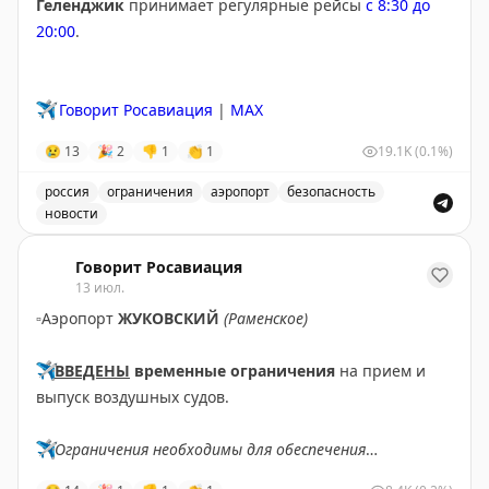
Геленджик
принимает регулярные рейсы
с 8:30 до
20:00
.
✈️
Говорит Росавиация
|
MAX
😢
13
🎉
2
👎
1
👏
1
19.1K
(0.1%)
россия
ограничения
аэропорт
безопасность
новости
Введены временные ограничения на прием и выпуск в
Говорит Росавиация
13 июл.
▫️
Аэропорт
ЖУКОВСКИЙ
(Раменское)
✈️
ВВЕДЕНЫ
временные ограничения
на прием и
выпуск воздушных судов.
✈️
Ограничения необходимы для обеспечения
безопасности полетов.