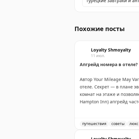
турецкие завтраки и ан
Турция снова в тренде: н
Похожие посты
Loyalty Shmoyalty
11 июл.
Апгрейд номера в отеле?
Автор Your Mileage May Va
отеле. Секрет — в плане э
комнат на этаже и позволяе
Hampton Inn) апгрейд час
этаж. В старых отелях с н
карту эвакуации после тог
действительно дает хорош
путешествия
советы
люкс
Советы по апгрейду номер
Your Mileage May Vary
Loyalty Shmoyalty
|
Orig