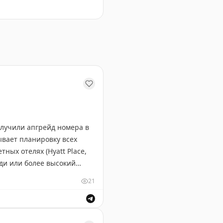
 варианты для путешественников на любой бюджет.
олучили апгрейд номера в
ывает планировку всех
ных отелях (Hyatt Place,
ди или более высокий
мендует всегда проверять
21
о апгрейда. Иногда отель
о апгрейда.