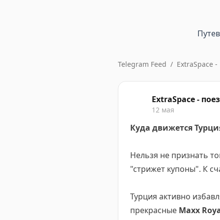
Путе
Telegram Feed
/
ExtraSpace 
ExtraSpace - по
12 мая
Куда движется Турци
Нельзя не признать то
"стрижет купоны". К сч
Турция активно избавля
прекрасные
Maxx Roya