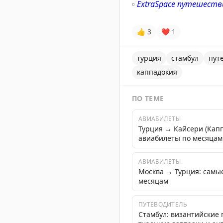
▫️
ExtraSpace путешеств
👍
3
❤
1
турция
стамбул
пут
каппадокия
ПО ТЕМЕ
АВИАБИЛЕТЫ
Турция → Кайсери (Кап
авиабилеты по месяцам
АВИАБИЛЕТЫ
Москва → Турция: самы
месяцам
ПУТЕВОДИТЕЛЬ
Стамбул: византийские 