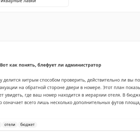
тикварные лавки
овые отели и проекты в Стамбуле и Каппадокии. Лучшие
 Вот как понять, блефует ли администратор
ry делится хитрым способом проверить, действительно ли вы п
вакуации на обратной стороне двери в номере. Этот план показ
т увидеть, где ваш номер находится в иерархии отеля. В бюджет
то означает всего лишь несколько дополнительных футов площа
естандартной планировкой различия более заметны. Автор реко
о, как вас поселили, чтобы понять реальный размер полученног
ий номер, но часто «апгрейд» оказывается весьма скромным.
отели
бюджет
а в отеле и как проверить реальный размер полученног
inal