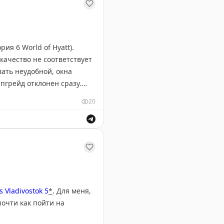
ия 6 World of Hyatt).
 качество не соответствует
вать неудобной, окна
пгрейд отклонен сразу.
ный сертификат вместо 30
20
72+налоги). Отель
е и услугах отеля.
 Vladivostok 5
*
. Для меня,
почти как пойти на