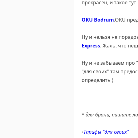
прекрасен, и такое тут
OKU Bodrum
.OKU пред
Ну и нельзя не порадо
Express
. Жаль, что пе
Ну и не забываем про 
"для своих" там предос
определить )
*
для брони, пишите л
▫️
Тарифы "для своих"