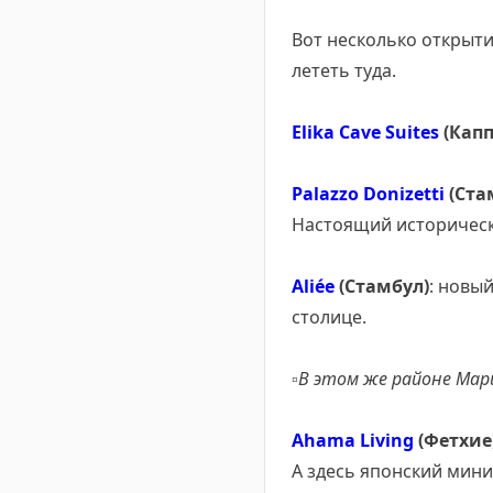
Вот несколько открыти
лететь туда.
Elika Cave Suites
(Капп
Palazzo Donizetti
(Ста
Настоящий историческ
Aliée
(Стамбул)
: новы
столице.
▫️
В этом же районе Мар
Ahama Living
(Фетхие
А здесь японский мини