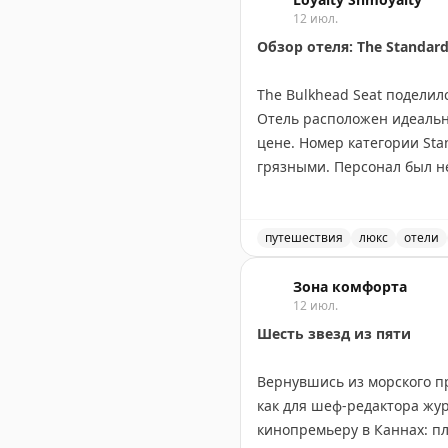
12 июл.
Обзор отеля: The Standard
The Bulkhead Seat поделилс
Отель расположен идеально
цене. Номер категории Sta
грязными. Персонал был не
Дневной сбор $35 (отменен 
000 пойнтов и считает эт
нуждается в обновлении и 
путешествия
люкс
отели
Обзор отеля The Standard,
The Bulkhead Seat
Зона комфорта
|
Original
12 июл.
Шесть звезд из пяти
Вернувшись из морского 
как для шеф-редактора жур
кинопремьеру в Каннах: пл