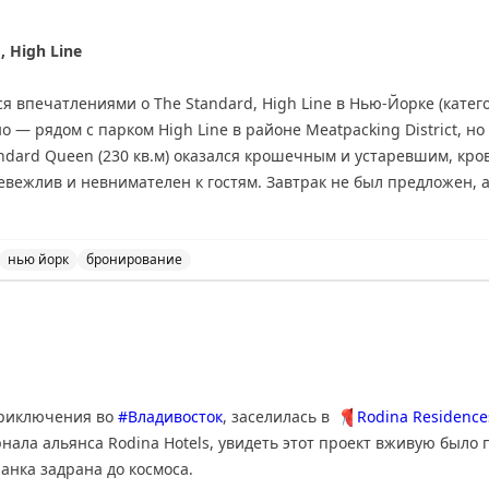
, High Line
я впечатлениями о The Standard, High Line в Нью-Йорке (категор
 — рядом с парком High Line в районе Meatpacking District, но
ndard Queen (230 кв.м) оказался крошечным и устаревшим, кро
вежлив и невнимателен к гостям. Завтрак не был предложен, а
для Globalist) не указан на сайте. Автор использовал бесплат
о хорошим решением, но не рекомендует платить наличными ($7
переосмыслении подхода к сервису.
нью йорк
бронирование
 High Line в Нью-Йорке. Впечатления о номере, персонал
приключения во
#Владивосток
, заселилась в
📍
Rodina Residences
нала альянса Rodina Hotels, увидеть этот проект вживую было 
анка задрана до космоса.