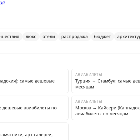
ия
ешествия
люкс
отели
распродажа
бюджет
архитекту
АВИАБИЛЕТЫ
падокия): самые дешевые
Турция → Стамбул: самые де
месяцам
АВИАБИЛЕТЫ
е дешевые авиабилеты по
Москва → Кайсери (Каппадок
авиабилеты по месяцам
памятники, арт-галереи,