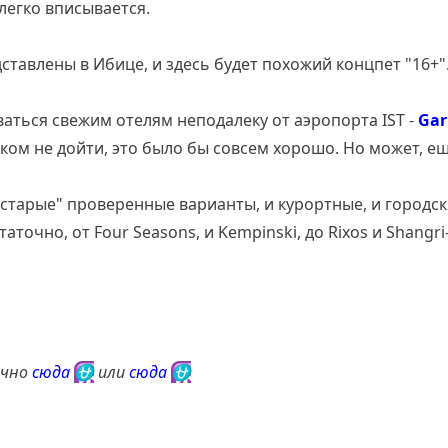
 легко вписывается.
ставлены в Ибице, и здесь будет похожий концпет "16+"
ваться свежим отелям неподалеку от аэропорта IST -
Gar
шком не дойти, это было бы совсем хорошо. Но может, ещ
"старые" проверенные варианты, и курортные, и городс
таточно, от Four Seasons, и Kempinski, до Rixos и Shangr
ично
сюда
⛎
или
сюда
⛎