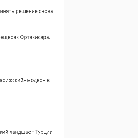
ринять решение снова
 пещерах Ортахисара.
«парижский» модерн в
ский ландшафт Турции