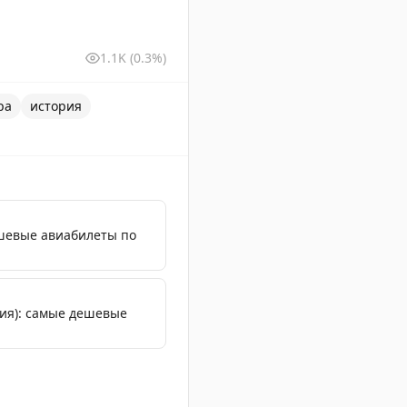
1.1K
(0.3%)
ра
история
шевые авиабилеты по
ия): самые дешевые