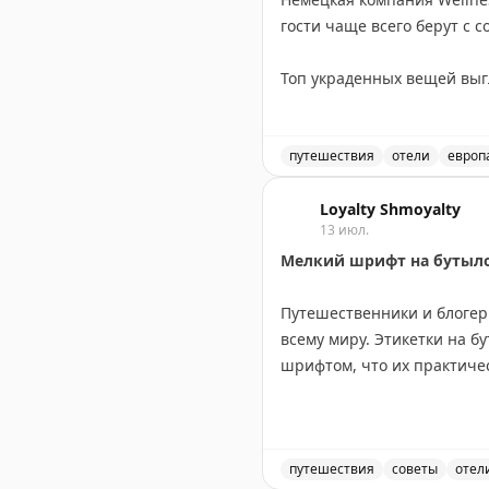
гости чаще всего берут с 
Хочется ущипнуть себя. Пу
#отельнедели
– тоже как п
Топ украденных вещей выгл
останавливаются на мелоч
Видеообзор номера и детал
Самые экстравагантные кр
путешествия
отели
европ
рояль, во Франции — чуче
Обзор результатов опроса
композиций.
Loyalty Shmoyalty
13 июл.
Мелкий шрифт на бутылоч
Интересно, что предпочтен
выбирают более ценные п
Путешественники и блогер
всему миру. Этикетки на 
Этот опрос показывает, чт
шрифтом, что их практиче
взять на память что-то из
проживания.
Проблема в том, что в ван
либо надевать их в мокрую
Your Mileage May Vary
|
You
какая бутылка для чего п
путешествия
советы
отел