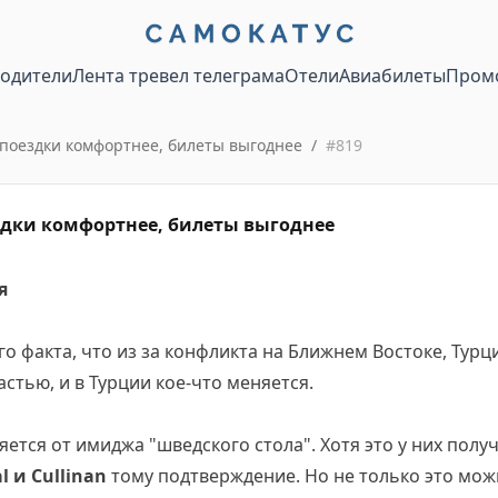
водители
Лента тревел телеграма
Отели
Авиабилеты
Пром
- поездки комфортнее, билеты выгоднее
/
#
819
ездки комфортнее, билеты выгоднее
я
го факта, что из за конфликта на Ближнем Востоке, Турц
астью, и в Турции кое-что меняется.
ется от имиджа "шведского стола". Хотя это у них полу
l и Cullinan
тому подтверждение. Но не только это можн