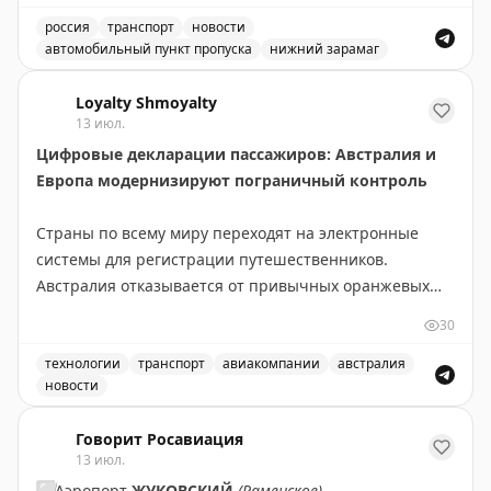
россия
транспорт
новости
автомобильный пункт пропуска
нижний зарамаг
Движение через автомобильный пункт пропуска Нижни
Loyalty Shmoyalty
13 июл.
Цифровые декларации пассажиров: Австралия и
Европа модернизируют пограничный контроль
Страны по всему миру переходят на электронные
системы для регистрации путешественников.
Австралия отказывается от привычных оранжевых
бумажных карточек прибытия в пользу цифровой
30
платформы Australia Travel Declaration. Новая система
будет внедрена во всех международных аэропортах и
технологии
транспорт
авиакомпании
австралия
новости
портах в течение 12-18 месяцев. На проект выделено
Австралия отказывается от бумажных оранжевых карточ
56,1 млн австралийских долларов, а пилотная
Говорит Росавиация
программа уже запущена с авиакомпанией Qantas.
13 июл.
⬜️
Аэропорт
ЖУКОВСКИЙ
(Раменское)