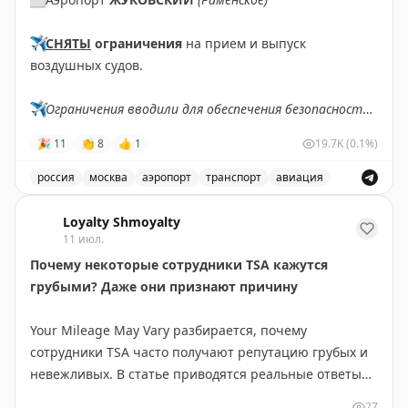
В Европе также идет модернизация пограничного
контроля. Система предварительной авторизации
✈️
СНЯТЫ
ограничения
на прием и выпуск
ETIAS для граждан не-ЕС снова отложена. Хотя
воздушных судов.
официальный сайт указывает на запуск в конце 2026
года, эксперты скептичны относительно этого срока.
✈️
Ограничения вводили для обеспечения безопасности
ETIAS работает по принципу американской ESTA и
полетов.
позволяет получить электронное разрешение на
🎉
11
👏
8
👍
1
19.7K
(0.1%)
въезд в Шенген. Стоимость разрешения составит 20
✈️
Говорит Росавиация
|
MAX
россия
москва
аэропорт
транспорт
авиация
евро.
Снятые ограничения на прием и выпуск воздушных су
Loyalty Shmoyalty
Эти инициативы упростят процесс прохождения
11 июл.
границы для путешественников, хотя внедрение
Почему некоторые сотрудники TSA кажутся
требует значительных инвестиций и времени.
грубыми? Даже они признают причину
2PAXfly
|
Traveling For Miles
Your Mileage May Vary разбирается, почему
сотрудники TSA часто получают репутацию грубых и
невежливых. В статье приводятся реальные ответы
самих работников аэропортов из Reddit. Основные
27