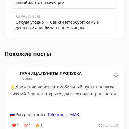
авиабилеты по месяцам
АВИАБИЛЕТЫ
Откуда угодно → Санкт-Петербург: самые
дешевые авиабилеты по месяцам
Ленинградский вокзал открыт после ремонта, предлаг
Похожие посты
ГРАНИЦА.ПУНКТЫ ПРОПУСКА
13 июл.
⚡
Движение через автомобильный пункт пропуска
Нижний Зарамаг открыто для всех видов транспорта
🇷🇺
Росгранстрой в
Telegram
|
MAX
❤
1
💯
1
🔥
1
505
(0.6%)