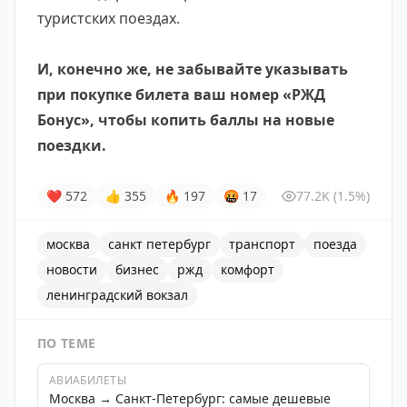
туристских поездах.
И, конечно же, не забывайте указывать
при покупке билета ваш номер «РЖД
Бонус», чтобы копить баллы на новые
поездки.
❤
572
👍
355
🔥
197
🤬
17
77.2K
(1.5%)
москва
санкт петербург
транспорт
поезда
новости
бизнес
ржд
комфорт
ленинградский вокзал
ПО ТЕМЕ
АВИАБИЛЕТЫ
Москва → Санкт-Петербург: самые дешевые