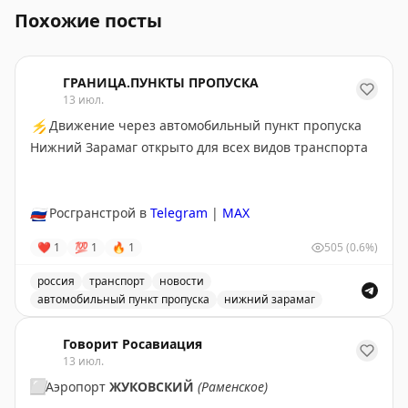
Похожие посты
ГРАНИЦА.ПУНКТЫ ПРОПУСКА
13 июл.
⚡
Движение через автомобильный пункт пропуска
Нижний Зарамаг открыто для всех видов транспорта
🇷🇺
Росгранстрой в
Telegram
|
MAX
❤
1
💯
1
🔥
1
505
(0.6%)
россия
транспорт
новости
автомобильный пункт пропуска
нижний зарамаг
Движение через автомобильный пункт пропуска Нижни
Говорит Росавиация
13 июл.
⬜️
Аэропорт
ЖУКОВСКИЙ
(Раменское)