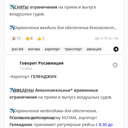
✈️
СНЯТЫ
ограничения
на прием и выпуск
воздушных судов.
✈️
Ограничения вводили для обеспечения безопасности
полетов.
🎉
11
👏
8
👍
1
19.7K
(0.1%)
✈️
Говорит Росавиация
|
MAX
россия
москва
аэропорт
транспорт
авиация
Снятые ограничения на прием и выпуск воздушных су
Говорит Росавиация
13 июл.
▫️
Аэропорт
ГЕЛЕНДЖИК
✈️
ВВЕДЕНЫ
дополнительные
* временные
ограничения
на прием и выпуск воздушных судов.
✈️
Ограничения необходимы для обеспечения
безопасности полетов.
*Согласно действующему NOTAM, аэропорт
Геленджик
принимает регулярные рейсы
с 8:30 до