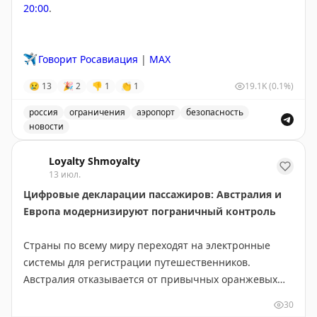
20:00
.
✈️
Говорит Росавиация
|
MAX
😢
13
🎉
2
👎
1
👏
1
19.1K
(0.1%)
россия
ограничения
аэропорт
безопасность
новости
Введены временные ограничения на прием и выпуск в
Loyalty Shmoyalty
13 июл.
Цифровые декларации пассажиров: Австралия и
Европа модернизируют пограничный контроль
Страны по всему миру переходят на электронные
системы для регистрации путешественников.
Австралия отказывается от привычных оранжевых
бумажных карточек прибытия в пользу цифровой
30
платформы Australia Travel Declaration. Новая система