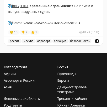
✈️
ВВЕДЕНЫ
временные ограничения
на прием и
2PAXfly
|
Traveling For Miles
выпуск воздушных судов.
✈️
Ограничения необходимы для обеспечения
безопасности полетов.
😢
10
👎
2
👏
1
18.7K
(0.1%)
✈️
Говорит Росавиация
|
MАХ
россия
москва
аэропорт
авиация
безопасность
В аэропорту Жуковский введены временные ограничен
Путеводители
Россия
Африка
Промокоды
Аэропорты России
Европа
Азия
Дайджест тревел-
телеграма
Дешевые авиабилеты
Трекинг и хайкинг
Роудтрипы
Южная Америка