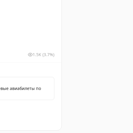
1.5K
(3.7%)
евые авиабилеты по