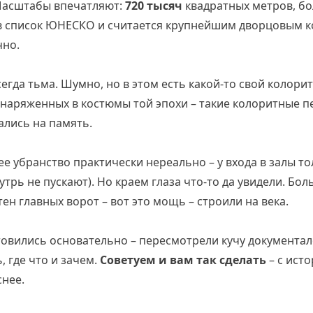
Масштабы впечатляют:
720 тысяч
квадратных метров, б
 в список ЮНЕСКО и считается крупнейшим дворцовым к
чно.
сегда тьма. Шумно, но в этом есть какой-то свой колори
 наряженных в костюмы той эпохи – такие колоритные п
ались на память.
е убранство практически нереально – у входа в залы то
утрь не пускают). Но краем глаза что-то да увидели. Бол
ен главных ворот – вот это мощь – строили на века.
товились основательно – пересмотрели кучу документа
, где что и зачем.
Советуем и вам так сделать
– с ист
снее.