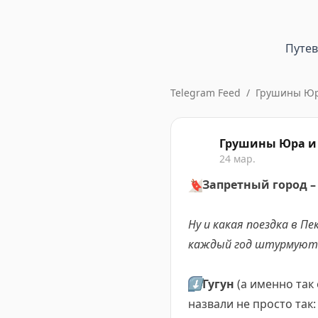
Путе
Telegram Feed
/
Грушины Юра
Грушины Юра и 
24 мар.
🔖
Запретный город –
Ну и какая поездка в 
каждый год штурмуют 
⬇️
Гугун
(а именно так 
назвали не просто так