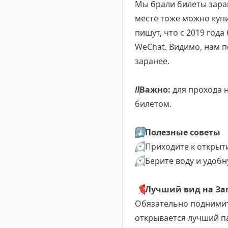
Мы брали билеты заран
месте тоже можно купи
пишут, что с 2019 год
WeChat. Видимо, нам п
заранее.
‼️
Важно:
для прохода н
билетом.
⬇️
Полезные советы
🕙
Приходите к открыт
🕙
Берите воду и удоб
📍
Лучший вид на За
Обязательно поднимит
открывается лучший п