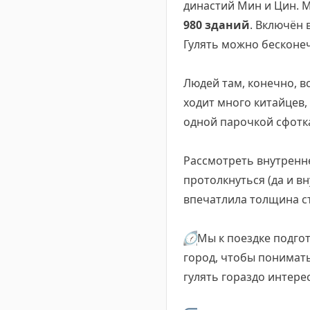
династий Мин и Цин. 
980 зданий
. Включён
Гулять можно бесконе
Людей там, конечно, в
ходит много китайцев,
одной парочкой сфотк
Рассмотреть внутренне
протолкнуться (да и вн
впечатлила толщина ст
🕜
Мы к поездке подго
город, чтобы понимать
гулять гораздо интере