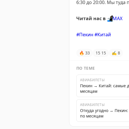
6:30 до 20:00. Мы туда
Читай нас в
📲
МАХ
#Пекин
#Китай
🔥
33
15
15
✍
8
ПО ТЕМЕ
АВИАБИЛЕТЫ
Пекин → Китай: самые 
месяцам
АВИАБИЛЕТЫ
Откуда угодно → Пекин
по месяцам