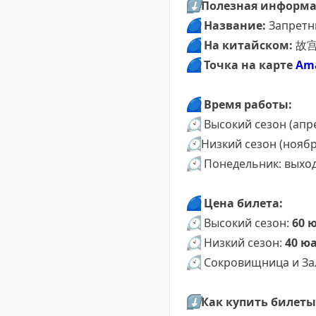
⬇️
Полезная информ
🔵
Название:
Запретны
🔵
На китайском:
故
🔵
Точка на карте
Am
🔵
Время работы:
🕙
Высокий сезон (апрел
🕙
Низкий сезон (ноябрь
🕙
Понедельник: выход
🔵
Цена билета:
🕙
Высокий сезон:
60 
🕙
Низкий сезон:
40 ю
🕙
Сокровищница и За
⬇️
Как купить билеты