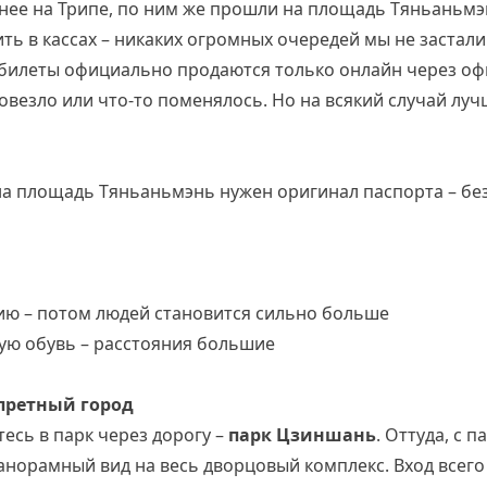
ее на Трипе, по ним же прошли на площадь Тяньаньмэнь
ть в кассах – никаких огромных очередей мы не застали.
а билеты официально продаются только онлайн через о
овезло или что-то поменялось. Но на всякий случай лу
а площадь Тяньаньмэнь нужен оригинал паспорта – без 
ию – потом людей становится сильно больше
ную обувь – расстояния большие
претный город
есь в парк через дорогу –
парк Цзиншань
. Оттуда, с 
анорамный вид на весь дворцовый комплекс. Вход всег