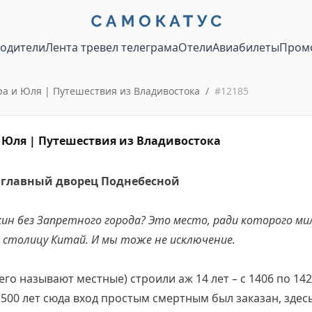
водители
Лента тревел телеграма
Отели
Авиабилеты
Пром
 и Юля | Путешествия из Владивостока
/
#
12185
Юля | Путешествия из Владивостока
 главный дворец Поднебесной
Пекин без Запретного города? Это место, ради которого 
столицу Китай. И мы тоже не исключение.
его называют местные) строили аж 14 лет – с 1406 по 14
: 500 лет сюда вход простым смертным был заказан, зде