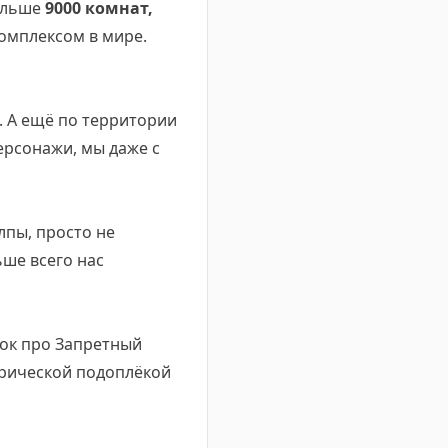
ольше
9000 комнат,
омплексом в мире.
т. А ещё по территории
ерсонажи, мы даже с
лпы, просто не
ьше всего нас
лок про Запретный
орической подоплёкой