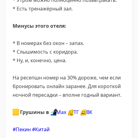
* Утром можно полноценно позавтракать.
* Есть тренажёрный зал.
Минусы этого отеля:
* В номерах без окон – запах.
* Слышимость с коридора.
* Ну, и, конечно, цена.
На ресепшн номер на 30% дороже, чем если
бронировать онлайн заранее. Для короткой
ночной пересадки – вполне годный вариант.
🟨
Грушины в
📲
Мах
😌
ТГ
😄
ВК
#Пекин
#Китай