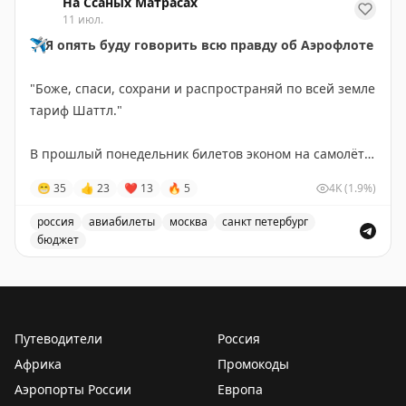
На Ссаных Матрасах
11 июл.
✈️
Я опять буду говорить всю правду об Аэрофлоте
"Боже, спаси, сохрани и распространяй по всей земле
тариф Шаттл."
В прошлый понедельник билетов эконом на самолёте
из Петербурга в Москву не было совсем.
😁
35
👍
23
❤
13
🔥
5
4K
(1.9%)
Тошнит, когда слышу "от слова совсем" — совсем уже
и слово, и усиление само по себе. Не надо усиливать
россия
авиабилеты
москва
санкт петербург
усиление.
бюджет
Пост о личном опыте покупки билетов на самолёт из 
Во вторник утренние и дневные рейсы появились, но
по цене от 25 000 ₽.
Путеводители
Россия
Я же купил самый дешёвый рейс по тарифу Шаттл за
Африка
Промокоды
5600₽ — как обычно, самый поздний. А утром в день
Аэропорты России
Европа
вылета через чат-бот поменял БЕСПЛАТНО на