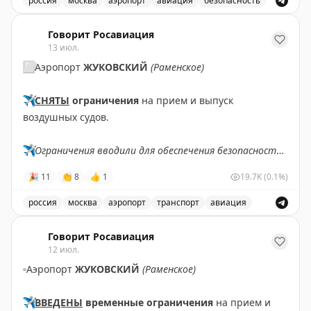
россия
москва
аэропорт
авиация
безопасность
евро.
В аэропорту Жуковский введены временные ограничен
Говорит Росавиация
Эти инициативы упростят процесс прохождения
13 июл.
границы для путешественников, хотя внедрение
⬜️
Аэропорт
ЖУКОВСКИЙ
(Раменское)
требует значительных инвестиций и времени.
✈️
СНЯТЫ
ограничения
на прием и выпуск
2PAXfly
|
Traveling For Miles
воздушных судов.
✈️
Ограничения вводили для обеспечения безопасности
полетов.
🎉
11
👏
8
👍
1
19.7K
(0.1%)
✈️
Говорит Росавиация
|
MAX
россия
москва
аэропорт
транспорт
авиация
Снятые ограничения на прием и выпуск воздушных су
Говорит Росавиация
12 июл.
▫️
Аэропорт
ЖУКОВСКИЙ
(Раменское)
✈️
ВВЕДЕНЫ
временные ограничения
на прием и