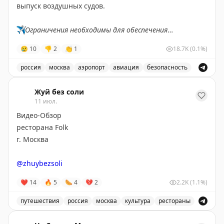
выпуск воздушных судов.
✈️
Ограничения необходимы для обеспечения
безопасности полетов.
😢
10
👎
2
👏
1
18.7K
(0.1%)
✈️
Говорит Росавиация
|
MАХ
россия
москва
аэропорт
авиация
безопасность
В аэропорту Жуковский введены временные ограничен
Жуй без соли
11 июл.
Видео-Обзор
ресторана Folk
г. Москва
@zhuybezsoli
❤
14
🔥
5
🌭
4
💔
2
2.2K
(1.1%)
путешествия
россия
москва
культура
рестораны
Видео-обзор ресторана Folk в Москве, узнайте о культ