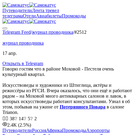
Путеводители
Лента тревел
телеграма
Отели
Авиабилеты
Промокоды
Telegram Feed
/
журнал проводника
/
#
2512
журнал проводника
17 апр.
Открыть в Telegram
Говорю гостям что в районе Моховой - Пестеля очень
культурный квартал.
Искусствоведы и художники из Штиглица, актёры и
режиссёры из РГСИ. Вчера оказалось, что они ещё и работают
рядом – на Моховой много антикварных салонов и лавок, в
которых искусствоведы работают консультантами. Узнал я об
этом, побывав на ужине от
Потерянного Повара
в салоне
Trianon.
❤‍🔥
38
❔
14
❔
5
❔
2
2.4K
(2.5%)
Путеводители
Россия
Африка
Промокоды
Аэропорты