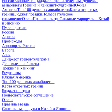
России
Европа
Азия
Дайджест тревел-телеграма
Дешевые
авиабилеты
Трекинг и хайкинг
Роудтрипы
Южная
Америка
Топ-100 дешевых авиабилетов
Карта открытых
границ
Бюджет поездки
Пользовательское
соглашение
Отели
Правила въезда
Сложные маршруты в Китай
и Японию
Путеводители
Россия
Африка
Промокоды
Аэропорты России
Европа
Азия
Дайджест тревел-телеграма
Дешевые авиабилеты
Трекинг и хайкинг
Роудтрипы
Южная Америка
Топ-100 дешевых авиабилетов
Карта открытых границ
Бюджет поездки
Пользовательское соглашение
Отели
Правила въезда
Сложные маршруты в Китай и Японию