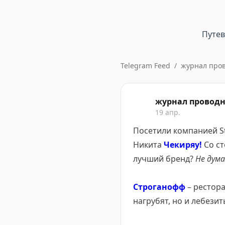
Путе
Telegram Feed
/
журнал про
журнал провод
19 апр.
Посетили компанией St
Никита
Чекиряу!
Со ст
лучший бренд?
Не дум
Строганофф
– рестор
нагрубят, но и лебезит