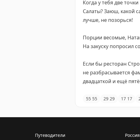
Когда у тебя две точки
Салаты? Заюш, какой с
лучше, не позорься!
Порции весомые, Наташ
На закуску попросил с
Если бы ресторан Стро
не разбрасывается фам
двадцаткой и ещё пятёр
55
55
29
29
17
17
Путеводители
Россия