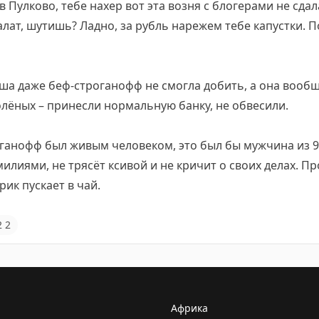
 в Пулково, тебе нахер вот эта возня с блогерами не сдала
алат, шутишь? Ладно, за рубль нарежем тебе капустки.
а даже беф-строганофф не смогла добить, а она вообще
олёных – принесли нормальную банку, не обвесили.
ганофф был живым человеком, это был бы мужчина из 90
илиями, не трясёт ксивой и не кричит о своих делах. П
ик пускает в чай.
2
2
Африка