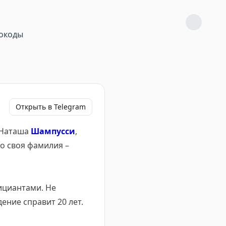
окоды
Открыть в Telegram
 Наташа
Шампусси
,
о своя фамилия –
ициантами. Не
дение справит 20 лет.