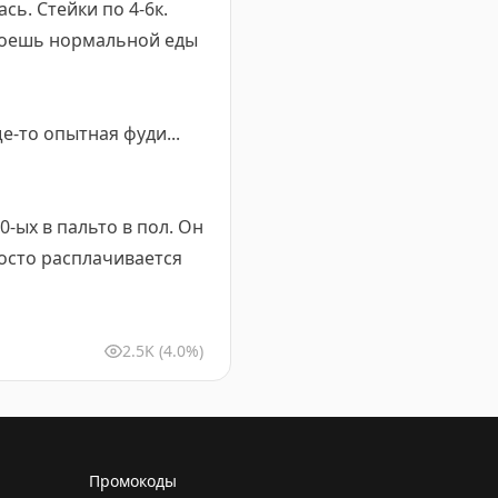
сь. Стейки по 4-6к.
 Поешь нормальной еды
-то опытная фуди...
-ых в пальто в пол. Он
росто расплачивается
2.5K
(4.0%)
Промокоды