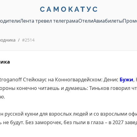
водители
Лента тревел телеграма
Отели
Авиабилеты
Пром
водника
/
#
2514
ника
roganoff Стейкхаус на Конногвардейском: Денис
Бужи
,
ороны конечно читаешь и думаешь: Тиньков говорил чт
аю.
ан русской кухни для взрослых людей и со взрослыми оф
ь не будут. Без заморочек, без пыли в глаза – в 2027 заве