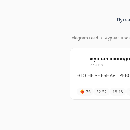
Путе
Telegram Feed
/
журнал про
журнал провод
27 апр.
ЭТО НЕ УЧЕБНАЯ ТРЕВ
❤‍🔥
76
52
52
13
13
Пост не содержит информ