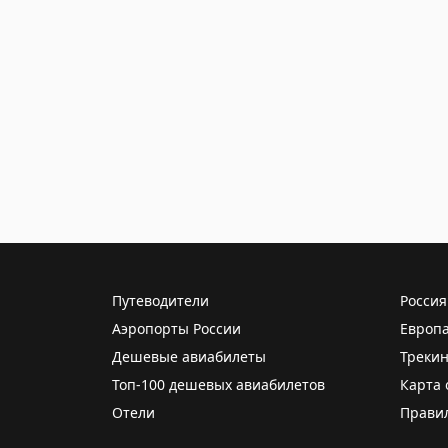
Путеводители
Россия
Аэропорты России
Европ
Дешевые авиабилеты
Трекин
Топ-100 дешевых авиабилетов
Карта 
Отели
Прави