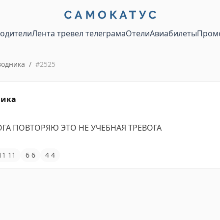
водители
Лента тревел телеграма
Отели
Авиабилеты
Пром
водника
/
#
2525
ника
ОГА ПОВТОРЯЮ ЭТО НЕ УЧЕБНАЯ ТРЕВОГА
11
11
6
6
4
4
ации о путешествиях.