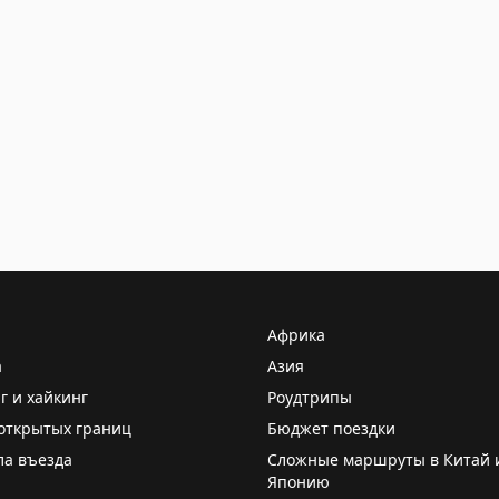
Африка
а
Азия
г и хайкинг
Роудтрипы
открытых границ
Бюджет поездки
ла въезда
Сложные маршруты в Китай 
Японию