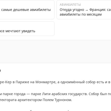
АВИАБИЛЕТЫ
: самые дешевые авиабилеты
Откуда угодно → Франция: 
авиабилеты по месяцам
все мечтают увидеть
 культуры. Узнайте больше о вожделенном модерне Пар
м
кре-Кер в Париже на Монмартре, а одноимённый собор есть и в
 парке города — парке Лиги арабских государств. Собор был по
тектората архитектором Полем Турноном.