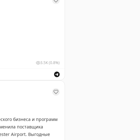
3.5K
(0.8%)
же обсуждение правил въезда для россиян.
еского бизнеса и программ
 сменила поставщика
ester Airport. Выгодные