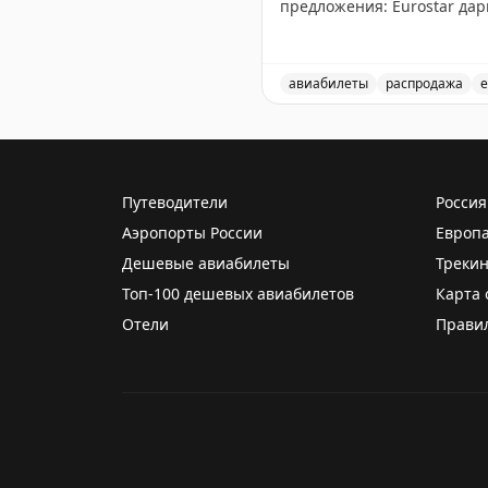
предложения: Eurostar дар
Virgin Atlantic запустила 
Holidays до вторника, нов
рассылку для получения п
авиабилеты
распродажа
е
Еженедельный обзор новос
Rob Burgess
|
Original
Путеводители
Россия
Аэропорты России
Европ
Дешевые авиабилеты
Трекин
Топ-100 дешевых авиабилетов
Карта 
Отели
Прави