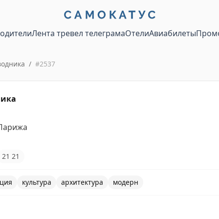
водители
Лента тревел телеграма
Отели
Авиабилеты
Пром
водника
/
#
2537
ника
Парижа
21
21
ция
культура
архитектура
модерн