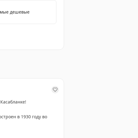
самые дешевые
ижа.
 Касабланке!
строен в 1930 году во