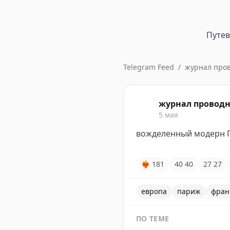
Путе
Telegram Feed
/
журнал про
журнал провод
5 мая
вожделенный модерн 
❤‍🔥
181
40
40
27
27
европа
париж
фран
ПО ТЕМЕ