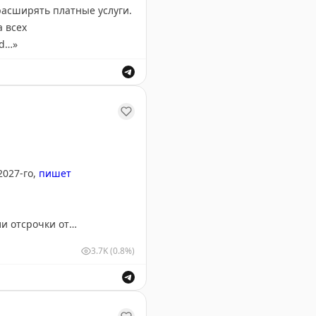
а всех
rd…
»
тельный выбор мест в бизнес-классе.
2027-го,
пишет
и отсрочки от
упил Киев.
3.7K
(0.8%)
 вступят в силу в марте 2027 года.