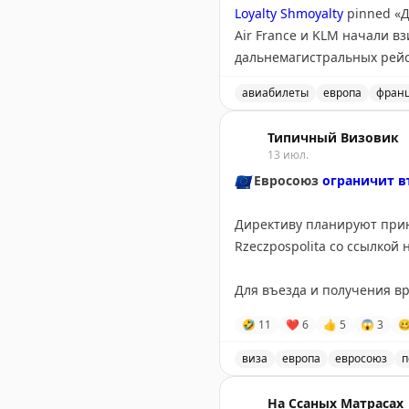
Loyalty Shmoyalty
pinned «
Д
Air France и KLM начали в
дальнемагистральных рейса
авиабилеты
европа
фран
Авиакомпании продолжают
Типичный Визовик
13 июл.
🇪🇺
Евросоюз
ограничит в
Директиву планируют приня
Rzeczpospolita со ссылко
Для въезда и получения в
мобилизации. По данным и
🤣
11
❤
6
👍
5
😱
3

@tipical_vizovik
виза
европа
евросоюз
п
Евросоюз планирует огран
На Ссаных Матрасах