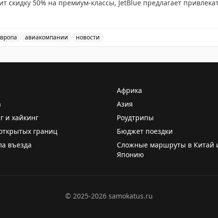
ит скидку 50% на премиум-классы, JetBlue предлагает привлека
кэшбэк до £250 с American Express. В программах лояльности: Avi
ый лаунж Air France в Heathrow Terminal 4. Рекомендуется подп
олной информации о лучших предложениях отелей и авиакомпа
вропа
авиакомпании
новости
тей туристической индустрии, включая обновления от Bri
Африка
а
Азия
г и хайкинг
Роудтрипы
открытых границ
Бюджет поездки
ла въезда
Сложные маршруты в Китай 
Японию
©
2025-2026
samokatus.ru