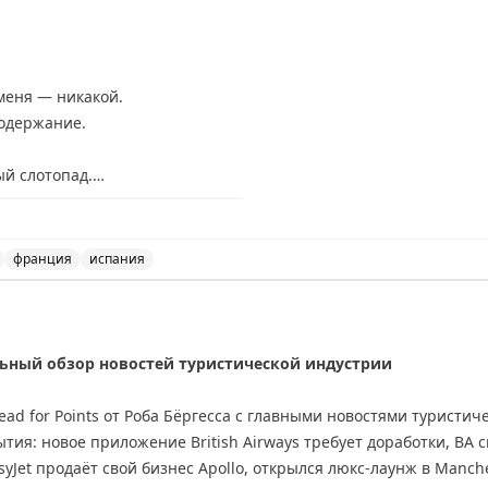
меня — никакой.
содержание.
ый слотопад.
нников в визовые центры:
франция
испания
та.
овые центры Испании, Франции и Великобритании, а так
тот слотопад.
— всё сюда:
дельный обзор новостей туристической индустрии
d for Points от Роба Бёргесса с главными новостями туристич
тия: новое приложение British Airways требует доработки, BA
syJet продаёт свой бизнес Apollo, открылся люкс-лаунж в Manch