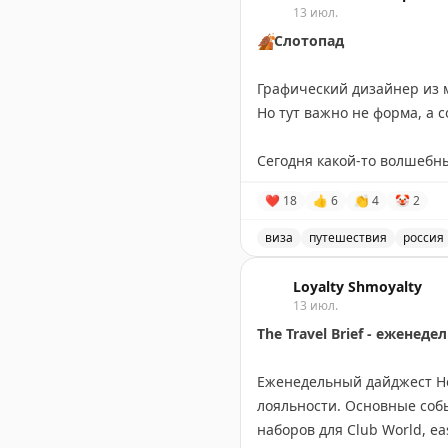
13 июл.
🍂
Слотопад
Графический дизайнер из 
Но тут важно не форма, а 
Сегодня какой-то волшебн
Записал своих путешестве
❤
18
👍
6
👏
4
🤡
2
Испания — 17 июля,
Франция — 23 июля,
виза
путешествия
россия
Великобритания — 14 авгус
Запись о слотопаде в виз
Loyalty Shmoyalty
Пошёл дальше разгребать э
13 июл.
Вопросы, запросы, записи 
The Travel Brief - ежене
📲
@matrasssi
Еженедельный дайджест Hea
Stay tuned!
лояльности. Основные собы
Подписаться на Матрассы
наборов для Club World, ea