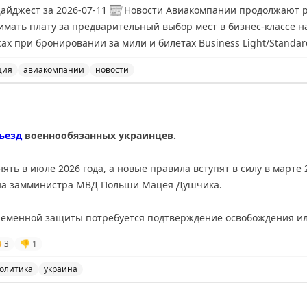
айджест за 2026-07-11
📰
Новости Авиакомпании продолжают расширять платные услуги.
зимать плату за предварительный выбор мест в бизнес-классе н
х при бронировании за мили и билетах Business Light/Standa
ция
авиакомпании
новости
 расширять платные услуги, включая плату за предвари
ъезд
военнообязанных украинцев.
ть в июле 2026 года, а новые правила вступят в силу в марте 
й на замминистра МВД Польши Мацея Душчика.
ременной защиты потребуется подтверждение освобождения ил
здания, изменения поддерживает Польша, а инициатором выст

3
👎
1
олитика
украина
ичить въезд военнообязанных украинцев, новые правила