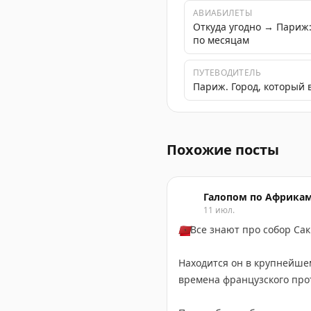
АВИАБИЛЕТЫ
Откуда угодно → Париж
по месяцам
ПУТЕВОДИТЕЛЬ
Париж. Город, который 
Париж - город модерна и
Похожие посты
Галопом по Африка
11 июл.
🇲🇦
Все знают про собор Са
Находится он в крупнейшем
времена французского про