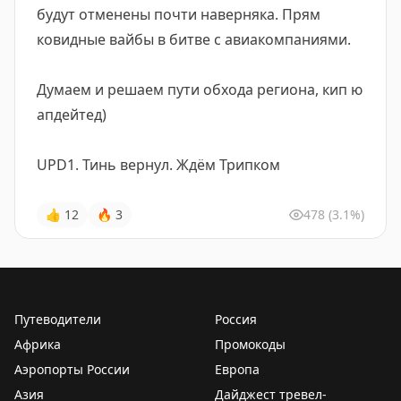
будут отменены почти наверняка. Прям
ковидные вайбы в битве с авиакомпаниями.
Думаем и решаем пути обхода региона, кип ю
апдейтед)
UPD1. Тинь вернул. Ждём Трипком
👍
12
🔥
3
478
(3.1%)
Путеводители
Россия
Африка
Промокоды
Аэропорты России
Европа
Азия
Дайджест тревел-