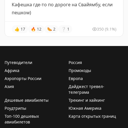
Кафешка где-то по дороге на Свайямбу, если
пешком)
👍
17
🔥
12
🌭
2
❔
1
350
(9.1%)
Путеводители
Россия
Африка
Промокоды
Аэропорты России
Европа
Азия
Дайджест тревел-
телеграма
Дешевые авиабилеты
Трекинг и хайкинг
Роудтрипы
Южная Америка
Топ-100 дешевых
Карта открытых границ
авиабилетов