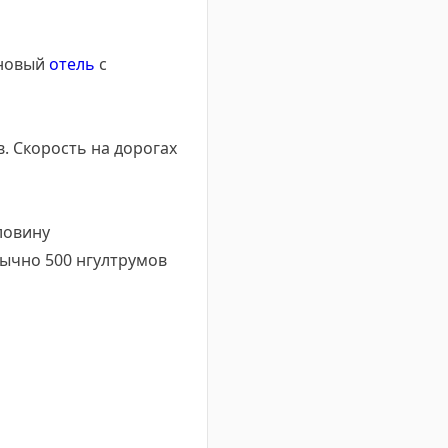
 новый
отель
с
в. Скорость на дорогах
ловину
бычно 500 нгултрумов