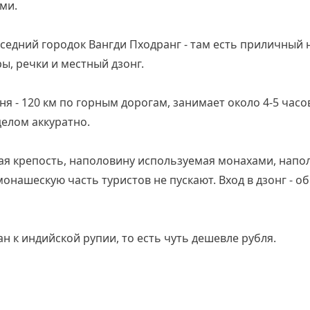
ми.
оседний городок Вангди Пходранг - там есть приличный
ы, речки и местный дзонг.
ня - 120 км по горным дорогам, занимает около 4-5 часо
целом аккуратно.
кая крепость, наполовину используемая монахами, напо
онашескую часть туристов не пускают. Вход в дзонг - о
н к индийской рупии, то есть чуть дешевле рубля.