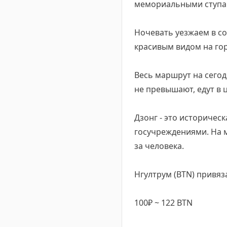
мемориальными ступа
Ночевать уезжаем в с
красивым видом на гор
Весь маршрут на сегод
не превышают, едут в 
Дзонг - это историчес
госучреждениями. На м
за человека.
Нгултрум (BTN) привяза
100₽ ~ 122 BTN