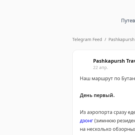
Путе
Telegram Feed
/
Pashkapursh 
Pashkapursh Tra
22 апр.
Наш маршрут по Бутан
День первый.
Из аэропорта сразу ед
дзонг
(зимнюю резиде
на несколько обзорных