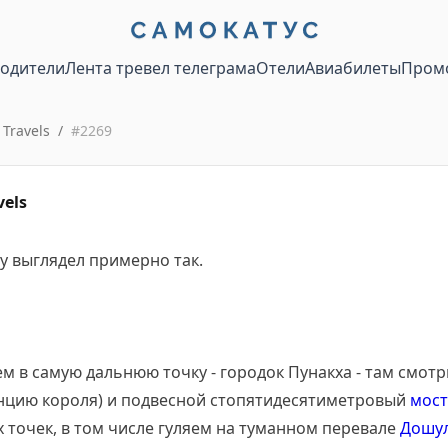
водители
Лента тревел телеграма
Отели
Авиабилеты
Пром
Travels
/
#
2269
vels
у выглядел примерно так.
ем в самую дальнюю точку - городок Пунакха - там смо
нцию короля) и подвесной стопятидесятиметровый
мост
 точек, в том числе гуляем на туманном перевале
Дошу