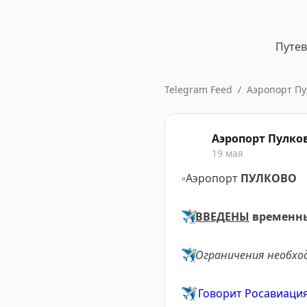
Путе
Telegram Feed
/
Аэропорт Пу
Аэропорт Пулко
19 мая
▫️
Аэропорт
ПУЛКОВО
✈️
ВВЕДЕНЫ
временны
✈️
Ограничения необхо
✈️
Говорит Росавиаци