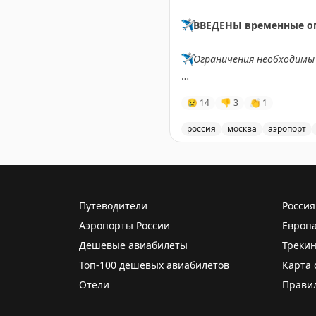
✈️
ВВЕДЕНЫ
временные о
✈️
Ограничения необходимы 
✈️
Говорит Росавиация
|
M
😢
14
👎
3
👏
1
россия
москва
аэропорт
В аэропорту Жуковский в
Путеводители
Россия
Аэропорты России
Европ
Дешевые авиабилеты
Трекин
Топ-100 дешевых авиабилетов
Карта 
Отели
Прави