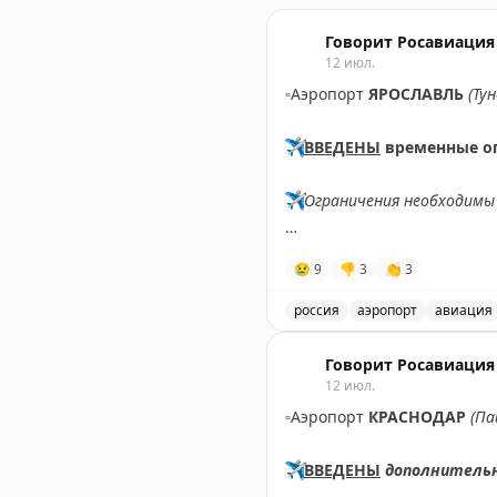
Говорит Росавиация
12 июл.
▫️
Аэропорт
ЯРОСЛАВЛЬ
(Ту
✈️
ВВЕДЕНЫ
временные о
✈️
Ограничения необходимы 
✈️
Говорит Росавиация
|
М
😢
9
👎
3
👏
3
россия
аэропорт
авиация
В аэропорту Ярославля в
Говорит Росавиация
12 июл.
▫️
Аэропорт
КРАСНОДАР
(Па
✈️
ВВЕДЕНЫ
дополнитель