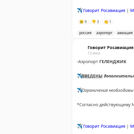
✈️
Говорит Росавиация
|
М
😢
9
👎
3
👏
1
россия
аэропорт
авиация
Аэропорт Домодедово при
Говорит Росавиация
13 июл.
▫️
Аэропорт
ГЕЛЕНДЖИК
✈️
ВВЕДЕНЫ
дополнитель
✈️
Ограничения необходимы 
*Согласно действующему 
✈️
Говорит Росавиация
|
M