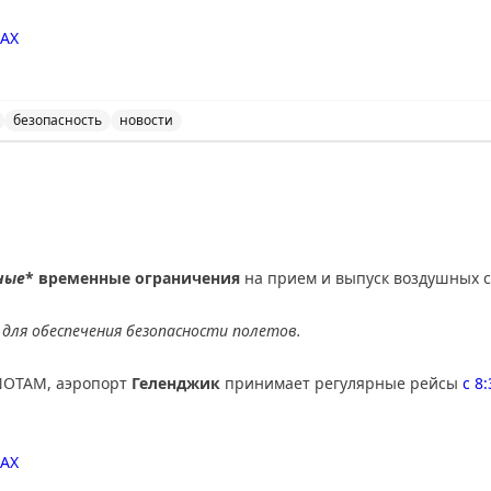
АХ
безопасность
новости
нимает и отправляет рейсы по согласованию с соответ
ные
* временные ограничения
на прием и выпуск воздушных с
для обеспечения безопасности полетов.
NOTAM, аэропорт
Геленджик
принимает регулярные рейсы
с 8
AX