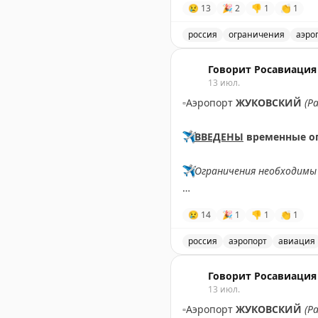
😢
13
🎉
2
👎
1
👏
1
россия
ограничения
аэро
Введены временные огран
Говорит Росавиация
13 июл.
▫️
Аэропорт
ЖУКОВСКИЙ
(Р
✈️
ВВЕДЕНЫ
временные о
✈️
Ограничения необходимы 
✈️
Говорит Росавиация
|
M
😢
14
🎉
1
👎
1
👏
1
россия
аэропорт
авиация
В аэропорту Жуковский в
Говорит Росавиация
13 июл.
▫️
Аэропорт
ЖУКОВСКИЙ
(Р