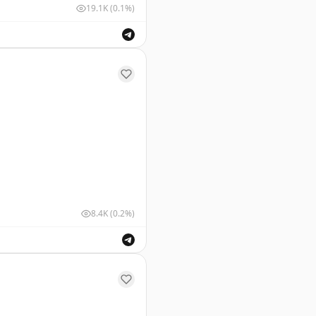
19.1K
(0.1%)
у Геленджика. Информация о безопасности полетов.
8.4K
(0.2%)
ушных судов для обеспечения безопасности полетов.