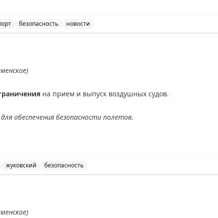
порт
безопасность
новости
ичения на прием и выпуск воздушных судов в аэропорт
аменское)
граничения
на прием и выпуск воздушных судов.
для обеспечения безопасности полетов.
АХ
жуковский
безопасность
ведены временные ограничения на прием и выпуск возд
аменское)