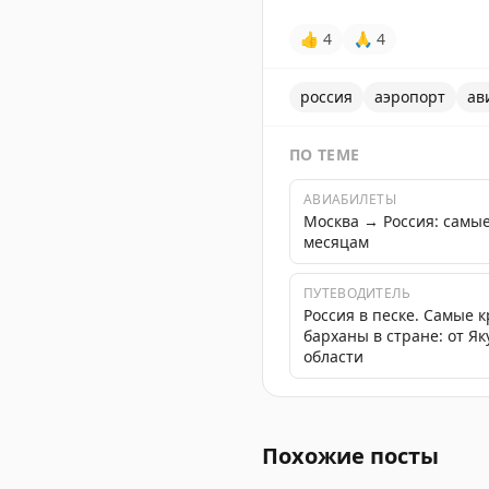
👍
4
🙏
4
россия
аэропорт
ав
ПО ТЕМЕ
АВИАБИЛЕТЫ
Москва → Россия: самы
месяцам
ПУТЕВОДИТЕЛЬ
Россия в песке. Самые 
барханы в стране: от Я
области
Введены временные огран
Похожие посты