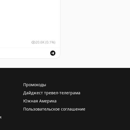
20.6K
(0.1%)
ушных судов для обеспечения безопасности полетов.
Промокоды
Дайджест тревел-телеграма
Южная Америка
Пользовательское соглашение
и