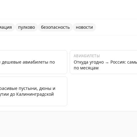
иация
пулково
безопасность
новости
АВИАБИЛЕТЫ
е дешевые авиабилеты по
Откуда угодно → Россия: са
по месяцам
красивые пустыни, дюны и
кутии до Калининградской
ичения на прием и выпуск воздушных судов в аэропорт