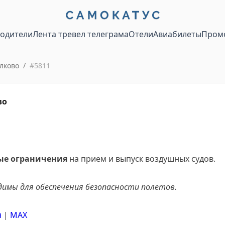
водители
Лента тревел телеграма
Отели
Авиабилеты
Пром
лково
/
#
5811
во
е ограничения
на прием и выпуск воздушных судов.
димы для обеспечения безопасности полетов.
я
|
MАХ