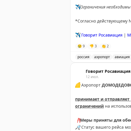
✈️
Ограничения необходимы 
*Согласно действующему 
✈️
Говорит Росавиация
|
M
😢
9
👎
3
👏
2
россия
аэропорт
авиация
В аэропорту Краснодар в
Говорит Росавиация
12 июл.
🟡
Аэропорт
ДОМОДЕДОВ
принимает и отправляет
ограничений
на использо
❗️
Меры приняты для обес
🔎
Статус вашего рейса м