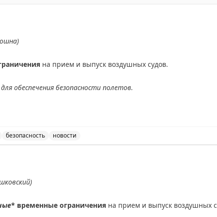
ношна)
граничения
на прием и выпуск воздушных судов.
для обеспечения безопасности полетов.
АХ
безопасность
новости
ведены временные ограничения на прием и выпуск возду
шковский)
ные
* временные ограничения
на прием и выпуск воздушных с