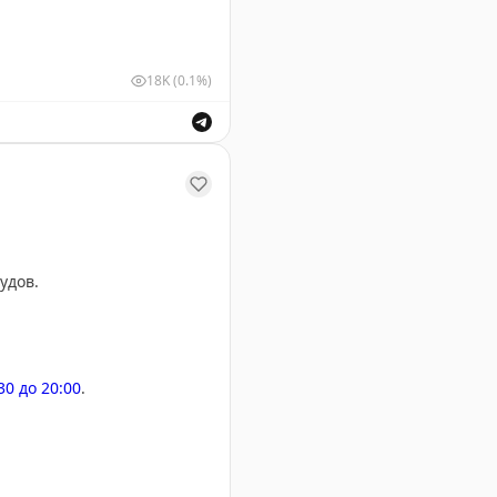
18K
(0.1%)
ствующими органами в связи с введением временных о
удов.
:30 до 20:00
.