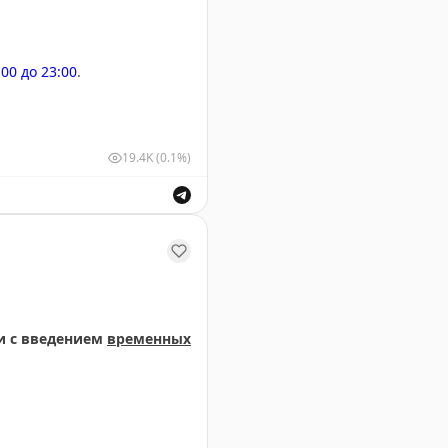
:00 до 23:00
.
19.4K
(0.1%)
м и выпуск воздушных судов для обеспечения безопасн
и с введением
временных