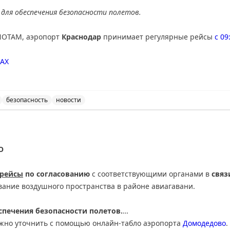
для обеспечения безопасности полетов.
NOTAM, аэропорт
Краснодар
принимает регулярные рейсы
с 09
AX
безопасность
новости
ведены дополнительные временные ограничения на прие
О
 рейсы
по согласованию
с соответствующими органами в
связ
вание воздушного пространства в районе авиагавани.
печения безопасности полетов.
ожно уточнить с помощью онлайн-табло аэропорта
Домодедово
.