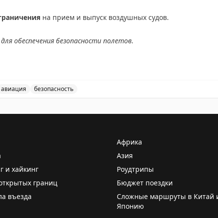
граничения
на прием и выпуск воздушных судов.
для обеспечения безопасности полетов.
АХ
авиация
безопасность
ведены временные ограничения на прием и выпуск возд
Африка
а
Азия
г и хайкинг
Роудтрипы
открытых границ
Бюджет поездки
ла въезда
Сложные маршруты в Китай 
Японию