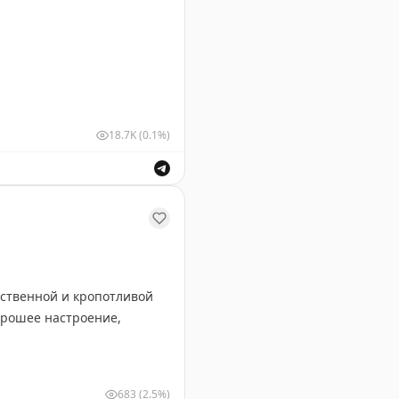
18.7K
(0.1%)
ушных судов для обеспечения безопасности полетов.
тственной и кропотливой
683
(2.5%)