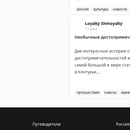
📸
Андрей Лавринович
россия
культура
новости
Поздравление с Днём рос
Loyalty Shmoyalty
11 июл.
Необычные достопримеча
Две интересные истории о 
достопримечательностей из
самой большой в мире стат
в Кентукки.
В то же время австралийск
штатов США за 35 лет. Его
путешествия
советы
авиа
Вашингтоне, Гуаме, Пуэрто
Самые необычные и забав
побережьем и отличным к
Эти истории показывают, ч
Путеводители
Россия
серьёзных путешественнико