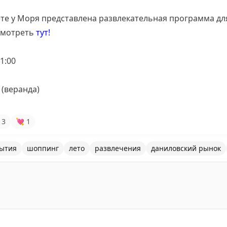
е у Моря представлена развлекательная программа для
смотреть
тут!
21:00
(веранда)
3
💘
1
ытия
шоппинг
лето
развлечения
даниловский рынок
Даниловском рынке: одежда, керамика, украшения и мно