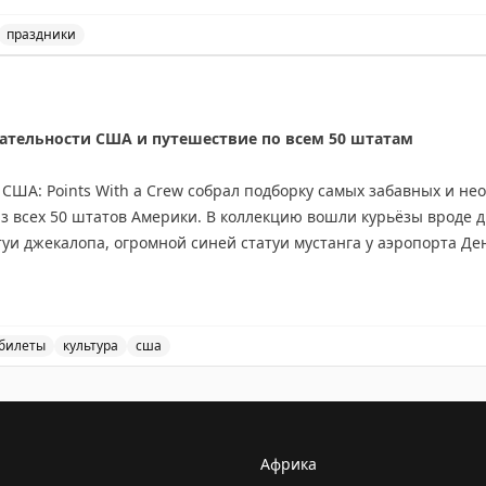
праздники
сийской почты и выражение благодарности работникам п
тельности США и путешествие по всем 50 штатам
США: Points With a Crew собрал подборку самых забавных и н
 всех 50 штатов Америки. В коллекцию вошли курьёзы вроде д
уи джекалопа, огромной синей статуи мустанга у аэропорта Ден
ий путешественник Wild About Travel завершил амбициозный п
 путешествие началось с Гавайев и завершилось на Аляске. Пом
билеты
культура
сша
-Рико и на Виргинских островах. Среди его трёх любимых шта
ные достопримечательности всех 50 штатов США, включ
офе.
то США полны как забавных туристических аттракционов, так 
Африка
в, готовых исследовать страну в течение многих лет.