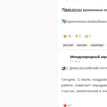
✈️
ВВЕДЕНЫ
временные о
✈️
Ограничения необходимы 
✈️
Говорит Росавиация
|
M
😢
10
👎
2
👏
1
россия
москва
аэропорт
В аэропорту Жуковский в
Международный аэр
12 июл.
📬
С Днём российской поч
Сегодня, 12 июля, поздрав
работе, помогают передавать на расстоянии не просто посылки и письма, но и радость, хорошее настроение,
счастье, заключенное в эт
Желаем крепкого здоровья
❤
17