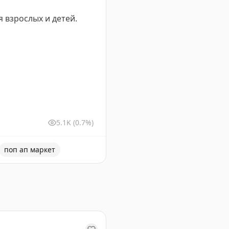
 взрослых и детей.
5.1K
(0.7%)
поп ап маркет
гое другое. Бесплатный вход и развлекательная програм