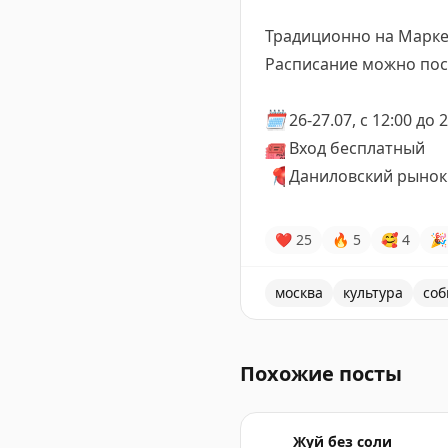
Традиционно на Маркет
Расписание можно по
🗓️
26-27.07, с 12:00 до 
🎟️
Вход бесплатный
📍
Даниловский рынок 
❤
25
🔥
5
🥰
4
🎉
москва
культура
соб
Pop-Up Маркет у Моря на 
Похожие посты
Жуй без соли