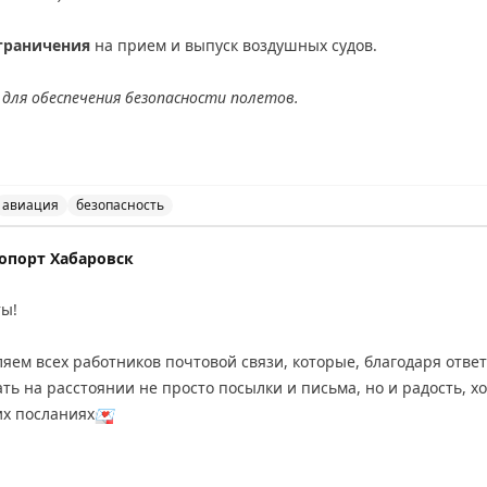
граничения
на прием и выпуск воздушных судов.
для обеспечения безопасности полетов.
АХ
авиация
безопасность
ведены временные ограничения на прием и выпуск возд
опорт Хабаровск
ты!
ляем всех работников почтовой связи, которые, благодаря отве
их посланиях
💌
, стабильной бесперебойной работы
💛