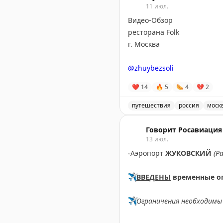
11 июл.
Видео-Обзор
ресторана Folk
г. Москва
@zhuybezsoli
❤
14
🔥
5
🌭
4
💔
2
путешествия
россия
моск
Видео-обзор ресторана Fol
Говорит Росавиация
13 июл.
▫️
Аэропорт
ЖУКОВСКИЙ
(Р
✈️
ВВЕДЕНЫ
временные о
✈️
Ограничения необходимы 