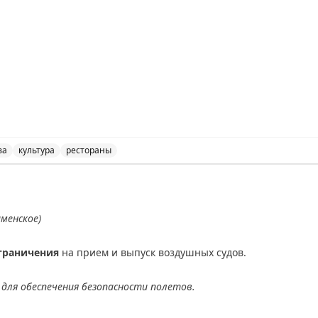
ва
культура
рестораны
k в Москве, узнайте о культуре и еде города.
аменское)
граничения
на прием и выпуск воздушных судов.
для обеспечения безопасности полетов.