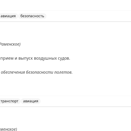
АХ
авиация
безопасность
ведены временные ограничения на прием и выпуск возд
Раменское)
прием и выпуск воздушных судов.
 обеспечения безопасности полетов.
AX
транспорт
авиация
ием и выпуск воздушных судов в аэропорту Жуковский,
аменское)