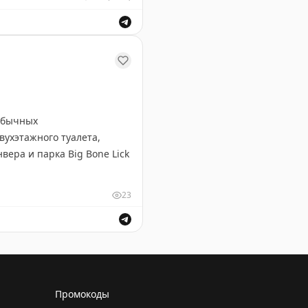
очтовой связи за их труд.
еобычных
вухэтажного туалета,
вера и парка Big Bone Lick
23
роект — посетил все 50
имо штатов, он побывал в
тов — Мэн с его живописным
ая двухэтажный туалет и巨альную синюю статую мустанг
и возможностей для
Промокоды