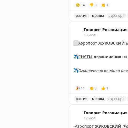
✈️
Говорит Росавиация
|
M
😢
14
👎
3
👏
1
россия
москва
аэропорт
В аэропорту Жуковский в
Говорит Росавиация
13 июл.
⬜️
Аэропорт
ЖУКОВСКИЙ
(
✈️
СНЯТЫ
ограничения
на 
✈️
Ограничения вводили для
✈️
Говорит Росавиация
|
M
🎉
11
👏
8
👍
1
россия
москва
аэропорт
Снятые ограничения на пр
Говорит Росавиация
12 июл.
▫️
Аэропорт
ЖУКОВСКИЙ
(Р