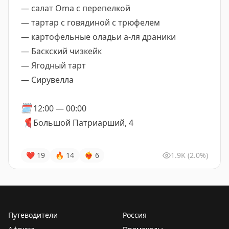
— салат Oma с перепелкой
— тартар с говядиной с трюфелем
— картофельные оладьи а-ля драники
— Баскский чизкейк
— Ягодный тарт
— Сирувелла
🗓️
12:00 — 00:00
📍
Большой Патриарший, 4
❤
19
🔥
14
❤‍🔥
6
1.9K
(2.0%)
Путеводители
Россия