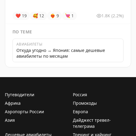
❤
19
🥰
12
❤‍🔥
9
💘
1
1.8K
(2.2%)
ПО ТЕМЕ
АВИАБИЛЕТЫ
Откуда угодно → Япония: самые дешевые
авиабилеты по месяцам
Путеводители
Россия
Африка
Промокоды
Аэропорты России
Европа
Азия
Дайджест тревел-
телеграма
Дешевые авиабилеты
Трекинг и хайкинг