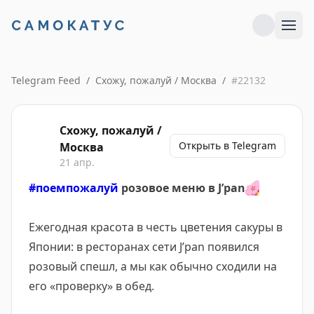
Telegram Feed
/
Схожу, пожалуй / Москва
/
#
22132
Схожу, пожалуй /
Открыть в Telegram
Москва
21 апр.
#поемпожалуй
розовое меню в J’pan
🌸
Ежегодная красота в честь цветения сакуры в
Японии: в ресторанах сети J’pan появился
розовый спешл, а мы как обычно сходили на
его «проверку» в обед.