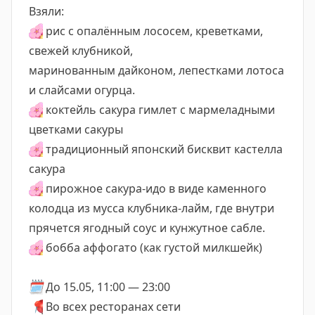
Взяли:
🌸
рис с опалённым лососем, креветками,
свежей клубникой,
маринованным дайконом, лепестками лотоса
и слайсами огурца.
🌸
коктейль сакура гимлет с мармеладными
цветками сакуры
🌸
традиционный японский бисквит кастелла
сакура
🌸
пирожное сакура-идо в виде каменного
колодца из мусса клубника-лайм, где внутри
прячется ягодный соус и кунжутное сабле.
🌸
бобба аффогато (как густой милкшейк)
🗓️
До 15.05, 11:00 — 23:00
📍
Во всех ресторанах сети