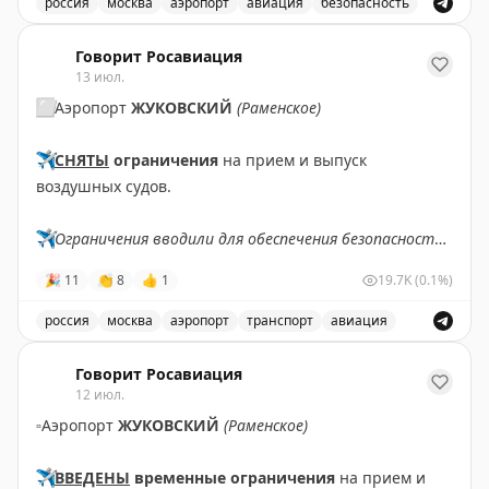
россия
москва
аэропорт
авиация
безопасность
Points Miles and Bling
|
Original
В аэропорту Жуковский введены временные ограничен
Говорит Росавиация
13 июл.
⬜️
Аэропорт
ЖУКОВСКИЙ
(Раменское)
✈️
СНЯТЫ
ограничения
на прием и выпуск
воздушных судов.
✈️
Ограничения вводили для обеспечения безопасности
полетов.
🎉
11
👏
8
👍
1
19.7K
(0.1%)
✈️
Говорит Росавиация
|
MAX
россия
москва
аэропорт
транспорт
авиация
Снятые ограничения на прием и выпуск воздушных су
Говорит Росавиация
12 июл.
▫️
Аэропорт
ЖУКОВСКИЙ
(Раменское)
✈️
ВВЕДЕНЫ
временные ограничения
на прием и