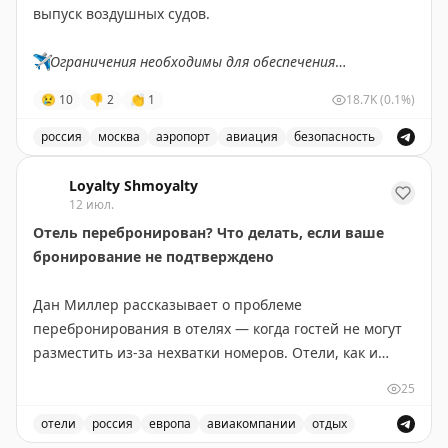
выпуск воздушных судов.
✈️
Ограничения необходимы для обеспечения
безопасности полетов.
😢
10
👎
2
👏
1
18.7K
(0.1%)
✈️
Говорит Росавиация
|
MАХ
россия
москва
аэропорт
авиация
безопасность
В аэропорту Жуковский введены временные ограничен
Loyalty Shmoyalty
12 июл.
Отель перебронирован? Что делать, если ваше
бронирование не подтверждено
Дан Миллер рассказывает о проблеме
перебронирования в отелях — когда гостей не могут
разместить из-за нехватки номеров. Отели, как и
авиакомпании, нередко перепродают номера, ожидая
25
отказов и отмен. Основные причины: гости остаются
дольше запланированного, технические проблемы,
отели
россия
европа
авиакомпании
отдых