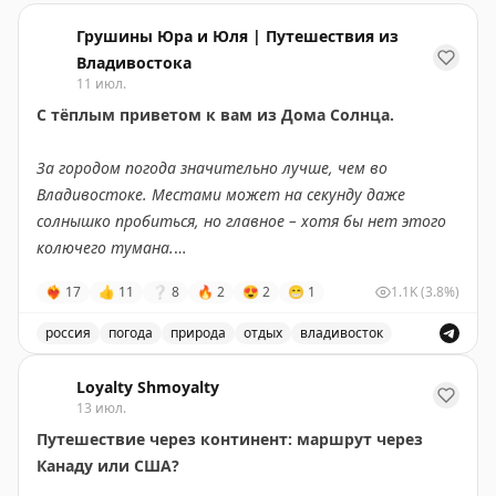
Грушины Юра и Юля | Путешествия из
Владивостока
11 июл.
С тёплым приветом к вам из Дома Солнца.
За городом погода значительно лучше, чем во
Владивостоке. Местами может на секунду даже
солнышко пробиться, но главное – хотя бы нет этого
колючего тумана.
❤‍🔥
17
👍
11
❔
8
🔥
2
😍
2
😁
1
1.1K
(3.8%)
Мы живём на сопке, и у нас вообще ощущение, что
облака на дом спускаются.
россия
погода
природа
отдых
владивосток
Описание погоды во Владивостоке и за городом, а т
Но есть и хорошие новости
– у меня в телефоне по
Loyalty Shmoyalty
прогнозу погоды на следующей неделе два дня
13 июл.
просто облачка с солнышком. Есть надежда, что
Путешествие через континент: маршрут через
погода улучшится, потому что редко приложение моё
Канаду или США?
ошибается.