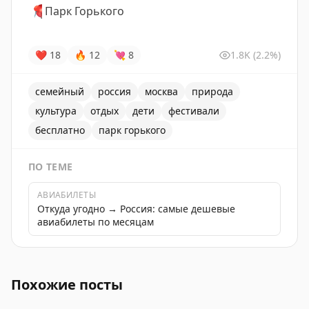
📍
Парк Горького
❤
18
🔥
12
💘
8
1.8K
(2.2%)
семейный
россия
москва
природа
культура
отдых
дети
фестивали
бесплатно
парк горького
ПО ТЕМЕ
АВИАБИЛЕТЫ
Откуда угодно → Россия: самые дешевые
авиабилеты по месяцам
В Парке Горького пройдет Veter Spring Fest, где мо
Похожие посты