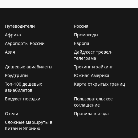
крупные события в городе или непредвиденные
Проблемы с бронированием отелей и что делать, есл
обстоятельства. Чтобы избежать проблемы,
рекомендуется бронировать напрямую на сайте
отеля, уведомлять об опоздании, присоединиться к
Путеводители
Россия
программе лояльности и позвонить за день до заезда
Африка
Промокоды
для подтверждения. Если вас всё же «выселили»,
Аэропорты России
Европа
отель должен предоставить сравнимый номер в
Азия
другом отеле и оплатить транспортировку. Крупные
Дайджест тревел-
телеграма
сети (Hyatt, IHG, Marriott, Hilton) имеют собственные
Дешевые авиабилеты
политики компенсации, часто более щедрые для
Трекинг и хайкинг
членов программ лояльности. При возникновении
Роудтрипы
Южная Америка
проблемы вежливо, но настойчиво ссылайтесь на
Топ-100 дешевых
Карта открытых границ
политику отеля и требуйте справедливую
авиабилетов
компенсацию.
Бюджет поездки
Пользовательское
соглашение
Dan Miller
|
Original
Отели
Правила въезда
Сложные маршруты в
Китай и Японию