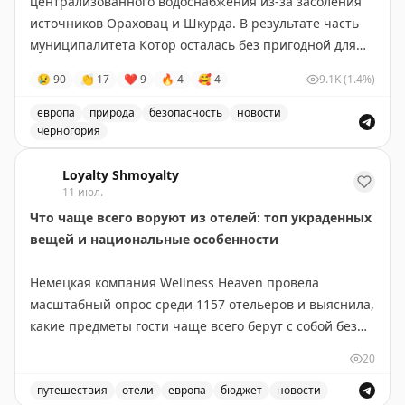
централизованного водоснабжения из-за засоления
батарейках и охлаждающая маска для мигреней —
источников Ораховац и Шкурда. В результате часть
неожиданные, но эффективные помощники. Перед
муниципалитета Котор осталась без пригодной для
бронированием отеля обязательно проверьте
питья воды.
наличие кондиционера. И помните: если жара
😢
90
👏
17
❤
9
🔥
4
🥰
4
9.1K
(1.4%)
невыносима, можно улететь в Австралию, где сейчас
Черногория-Новости
зима.
европа
природа
безопасность
новости
черногория
Andrew Kunesh
|
Original
Армия Черногории помогает обеспечить питьевой во
Loyalty Shmoyalty
11 июл.
Что чаще всего воруют из отелей: топ украденных
вещей и национальные особенности
Немецкая компания Wellness Heaven провела
масштабный опрос среди 1157 отельеров и выяснила,
какие предметы гости чаще всего берут с собой без
разрешения.
20
Топ украденных вещей выглядит предсказуемо:
путешествия
отели
европа
бюджет
новости