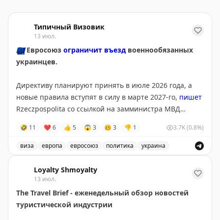
Типичный Визовик
13 июл.
🇪🇺
Евросоюз
ограничит въезд
военнообязанных
украинцев.
Директиву планируют принять в июле 2026 года, а
новые правила вступят в силу в марте 2027-го,
пишет
Rzeczpospolita со ссылкой на замминистра МВД
Польши Мацея Душчика.
🤣
11
❤
6
👍
5
😱
3
🥴
3
👎
1
3.7K
(0.8%)
Для въезда и получения временной защиты
виза
европа
евросоюз
политика
украина
потребуется подтверждение освобождения или
Евросоюз планирует ограничить въезд военнообязанны
отсрочки от мобилизации. По данным издания,
Loyalty Shmoyalty
изменения поддерживает Польша, а инициатором
13 июл.
выступил Киев.
The Travel Brief - еженедельный обзор новостей
туристической индустрии
@tipical_vizovik