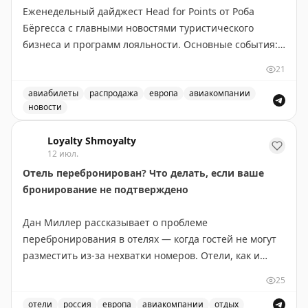
Еженедельный дайджест Head for Points от Роба
Бёргесса с главными новостями туристического
бизнеса и программ лояльности. Основные события:
новое приложение British Airways требует доработки,
21
BA сменила поставщика наборов для Club World,
easyJet продаёт свой бизнес Apollo, открылся люкс-
авиабилеты
распродажа
европа
авиакомпании
новости
лаунж в Manchester Airport. Выгодные предложения:
Еженедельный обзор новостей туристической индустрии
Eurostar дарит скидку 50% на премиум-классы, JetBlue
Loyalty Shmoyalty
предлагает привлекательные тарифы на Mint, Virgin
12 июл.
Atlantic запустила кэшбэк до £250 с American Express.
Отель перебронирован? Что делать, если ваше
В программах лояльности: Avios на 33% дороже в BA
бронирование не подтверждено
Holidays до вторника, новый лаунж Air France в
Heathrow Terminal 4. Рекомендуется подписаться на
Дан Миллер рассказывает о проблеме
еженедельную рассылку для получения полной
перебронирования в отелях — когда гостей не могут
информации о лучших предложениях отелей и
разместить из-за нехватки номеров. Отели, как и
авиакомпаний.
авиакомпании, нередко перепродают номера, ожидая
25
отказов и отмен. Основные причины: гости остаются
Rob Burgess
|
Original
дольше запланированного, технические проблемы,
отели
россия
европа
авиакомпании
отдых