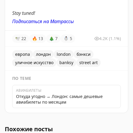
Stay tuned!
Подписаться на
Матрассы
🕊
22
🔥
13
🎄
7
☃
5
4.2K
(1.1%)
европа
лондон
london
бэнкси
уличное искусство
banksy
street art
ПО ТЕМЕ
АВИАБИЛЕТЫ
Откуда угодно → Лондон: самые дешевые
авиабилеты по месяцам
Новые работы Бэнкси в Лондоне, узнайте где их найти
Похожие посты