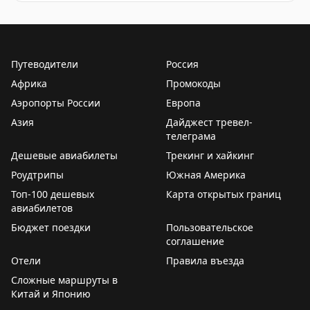
полотенца, халаты и косметика занимают первые
Обзор результатов опроса о самых часто украденных 
места. Но гости не останавливаются на мелочах — из
номеров исчезают светильники и даже телевизоры.
Путеводители
Россия
Самые экстравагантные кражи показывают фантазию
Африка
Промокоды
постояльцев: в Берлине гости крали сантехнику, в
Аэропорты России
Европа
Италии — рояль, во Франции — чучело кабана. Также
Азия
зафиксированы случаи кражи дверных номеров и
Дайджест тревел-
телеграма
цветочных композиций.
Дешевые авиабилеты
Трекинг и хайкинг
Интересно, что предпочтения в краже различаются в
Роудтрипы
Южная Америка
зависимости от звездности отеля. Гости 4-звездочных
Топ-100 дешевых
Карта открытых границ
отелей выбирают более ценные предметы, чем
авиабилетов
постояльцы бюджетных вариантов.
Бюджет поездки
Пользовательское
соглашение
Этот опрос показывает, что даже в эпоху путешествий
Отели
Правила въезда
и туризма некоторые гости не могут устоять перед
Сложные маршруты в
соблазном взять на память что-то из номера.
Китай и Японию
Отельеры уже привыкли к таким потерям и