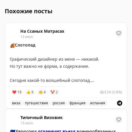
Похожие посты
На Ссаных Матрасах
13 июл.
🍂
Слотопад
Графический дизайнер из меня — никакой.
Но тут важно не форма, а содержание.
Сегодня какой-то волшебный слотопад.
Записал своих путешественников в визовые центры:
❤
18
👍
6
👏
4
🤡
2
3.5K
(0.8%)
Испания — 17 июля,
Франция — 23 июля,
виза
путешествия
россия
франция
испания
Великобритания — 14 августа.
Запись о слотопаде в визовые центры Испании, Франц
Типичный Визовик
Пошёл дальше разгребать этот слотопад.
13 июл.
Вопросы, запросы, записи — всё сюда:
🇪🇺
Евросоюз
ограничит въезд
военнообязанных