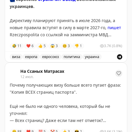
📲
@matrasssi
украинцев.
Stay tuned!
Директиву планируют принять в июле 2026 года, а
Подписаться на Матрассы
новые правила вступят в силу в марте 2027-го,
пишет
Rzeczpospolita со ссылкой на замминистра МВД
Польши Мацея Душчика.
🤣
11
❤
6
👍
5
😱
3
🥴
3
👎
1
3.7K
(0.8%)
Для въезда и получения временной защиты
виза
европа
евросоюз
политика
украина
потребуется подтверждение освобождения или
Евросоюз планирует ограничить въезд военнообязанны
отсрочки от мобилизации. По данным издания,
На Ссаных Матрасах
изменения поддерживает Польша, а инициатором
12 июл.
выступил Киев.
Почему получающих визу больше всего пугает фраза:
"Копия ВСЕХ страниц паспорта".
@tipical_vizovik
Ещё не было ни одного человека, который бы не
уточнял:
— Всех страниц? Даже если там нет отметок?
— Да, всех страниц. Иначе, как узнать, что там нет
😁
88
❤
9
💯
5
🤡
5
👍
3
😎
2
3.6K
(3.1%)