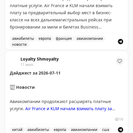
платные услуги. Air France и KLM начали взимать
толп на мероприятиях. Портативный вентилятор на
плату за предварительный выбор мест в бизнес-
батарейках и охлаждающая маска для мигреней —
классе на всех дальнемагистральных рейсах при
неожиданные, но эффективные помощники. Перед
бронировании за мили и билетах Business
бронированием отеля обязательно проверьте
Light/Standard…
»
наличие кондиционера. И помните: если жара
авиабилеты
европа
франция
авиакомпании
невыносима, можно улететь в Австралию, где сейчас
новости
зима.
Авиакомпании продолжают расширять платные услуги,
Loyalty Shmoyalty
Andrew Kunesh
|
Original
11 июл.
Дайджест за 2026-07-11
📰
Новости
Авиакомпании продолжают расширять платные
услуги.
Air France и KLM начали взимать плату за
предварительный выбор мест в бизнес-классе на всех
16
дальнемагистральных рейсах
при бронировании за
мили и билетах Business Light/Standard (кроме
китай
авиабилеты
европа
авиакомпании
сша