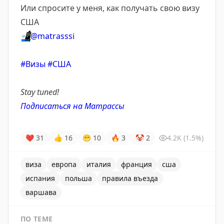
Или спросите у меня, как получать свою визу
США
📲
@matrasssi
#Визы
#США
Stay tuned!
Подписаться на Матрассы
❤
31
👍
16
😁
10
🔥
3
🤡
2
4.2K
(1.5%)
виза
европа
италия
франция
сша
испания
польша
правила въезда
варшава
ПО ТЕМЕ