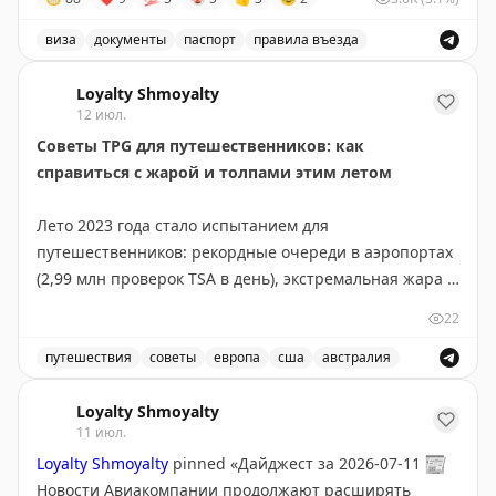
отметок.
виза
документы
паспорт
правила въезда
Вам жалко?
Обсуждение требований к получению визы, в частнос
Loyalty Shmoyalty
12 июл.
Советы TPG для путешественников: как
справиться с жарой и толпами этим летом
Лето 2023 года стало испытанием для
путешественников: рекордные очереди в аэропортах
(2,99 млн проверок TSA в день), экстремальная жара в
США и Европе, плюс Чемпионат мира добавил толп в
22
крупные города. Команда The Points Guy поделилась
проверенными лайфхаками для комфортного
путешествия
советы
европа
сша
австралия
путешествия. Главное — гидратация: берите с собой
Советы для путешественников: как справиться с жаро
складную бутылку для воды и электролитные пакеты.
Loyalty Shmoyalty
11 июл.
Не забывайте пить воду за часы до полета. Проверьте
Loyalty Shmoyalty
pinned «
Дайджест за 2026-07-11
📰
бонусы своих кредитных карт: доступ в лаунжи
Новости Авиакомпании продолжают расширять
American Express Platinum дает спасение от жары и