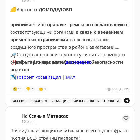
12 июл.
🟡
Аэропорт
ДОМОДЕДОВО
принимает и отправляет рейсы
по согласованию
с
соответствующими органами в
связи с введением
временных ограничений
на использование
воздушного пространства в районе авиагавани.
🔎
Статус вашего рейса можно уточнить с помощью
❗️
онлайн-табло аэропорта
Меры приняты для обеспечения безопасности
Домодедово
.
полетов.
✈️
Говорит Росавиация
|
МАХ
😢
9
👎
3
👏
1
18K
(0.1%)
россия
аэропорт
авиация
безопасность
новости
Аэропорт Домодедово принимает и отправляет рейсы
На Ссаных Матрасах
12 июл.
Почему получающих визу больше всего пугает фраза:
"Копия ВСЕХ страниц паспорта".