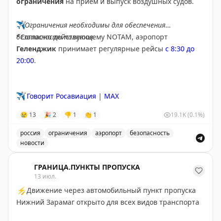
ограничения
на прием и выпуск воздушных судов.
✈️
Ограничения необходимы для обеспечения
безопасности полетов.
*Согласно действующему NOTAM, аэропорт
Геленджик
принимает регулярные рейсы
с 8:30 до
20:00
.
✈️
Говорит Росавиация
|
MAX
😢
13
🎉
2
👎
1
👏
1
19.1K
(0.1%)
россия
ограничения
аэропорт
безопасность
новости
Введены временные ограничения на прием и выпуск в
ГРАНИЦА.ПУНКТЫ ПРОПУСКА
13 июл.
⚡
Движение через автомобильный пункт пропуска
Нижний Зарамаг открыто для всех видов транспорта