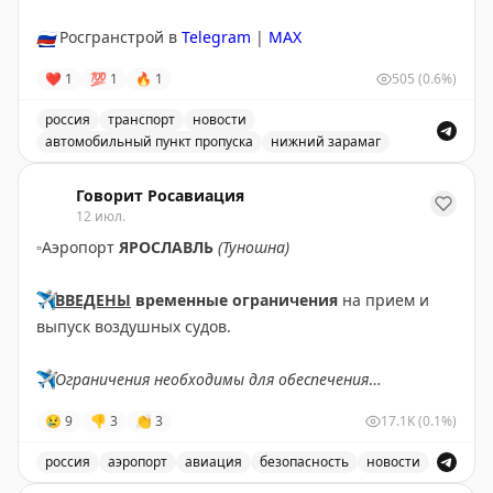
🇷🇺
Росгранстрой в
Telegram
|
MAX
❤
1
💯
1
🔥
1
505
(0.6%)
россия
транспорт
новости
автомобильный пункт пропуска
нижний зарамаг
Движение через автомобильный пункт пропуска Нижни
Говорит Росавиация
12 июл.
▫️
Аэропорт
ЯРОСЛАВЛЬ
(Туношна)
✈️
ВВЕДЕНЫ
временные ограничения
на прием и
выпуск воздушных судов.
✈️
Ограничения необходимы для обеспечения
безопасности полетов.
😢
9
👎
3
👏
3
17.1K
(0.1%)
✈️
Говорит Росавиация
|
МАХ
россия
аэропорт
авиация
безопасность
новости