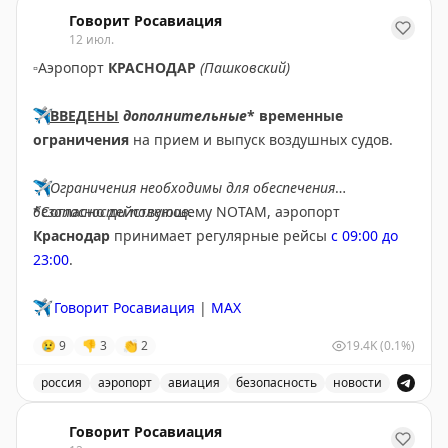
В аэропорту Ярославля введены временные ограничен
Говорит Росавиация
12 июл.
▫️
Аэропорт
КРАСНОДАР
(Пашковский)
✈️
ВВЕДЕНЫ
дополнительные
* временные
ограничения
на прием и выпуск воздушных судов.
✈️
Ограничения необходимы для обеспечения
безопасности полетов.
*Согласно действующему NOTAM, аэропорт
Краснодар
принимает регулярные рейсы
с 09:00 до
23:00
.
✈️
Говорит Росавиация
|
MAX
😢
9
👎
3
👏
2
19.4K
(0.1%)
россия
аэропорт
авиация
безопасность
новости
В аэропорту Краснодар введены дополнительные врем
Говорит Росавиация