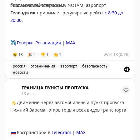
безопасности полетов.
*Согласно действующему NOTAM, аэропорт
реальной опасности?
Геленджик
принимает регулярные рейсы
с 8:30 до
20:00
.
The Gate with Brian Cohen
|
Original
✈️
Говорит Росавиация
|
MAX
😢
13
🎉
2
👎
1
👏
1
19.1K
(0.1%)
россия
ограничения
аэропорт
безопасность
новости
Введены временные ограничения на прием и выпуск в
ГРАНИЦА.ПУНКТЫ ПРОПУСКА
13 июл.
⚡
Движение через автомобильный пункт пропуска
Нижний Зарамаг открыто для всех видов транспорта
🇷🇺
Росгранстрой в
Telegram
|
MAX