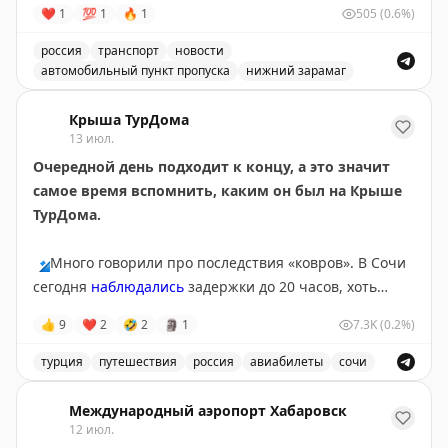
❤
1
💯
1
🔥
1
505
(0.6%)
россия
транспорт
новости
автомобильный пункт пропуска
нижний зарамаг
Движение через автомобильный пункт пропуска Нижни
Крыша ТурДома
13 июл.
Очередной день подходит к концу, а это значит
самое время вспомнить, каким он был на Крыше
ТурДома.
🔹
Много говорили про последствия «ковров». В Сочи
сегодня
наблюдались
задержки до 20 часов, хоть
полноценных ограничений там и не было с субботы.
👍
9
❤
2
🤣
2
🗿
1
7.3K
(0.2%)
Серьезные корректировки в графиках приводят к
тому, что пассажиры чаще
оформляют страховки
на
турция
путешествия
россия
авиабилеты
сочи
этот случай. Проверили, не врут ли цифры в
Обсуждение туристических новостей, включая задержки
федеральных СМИ,
опросом
на Крыше ТурДома. Рост
Международный аэропорт Хабаровск
подтверждают
12 июл.
и ваши голоса, и продажи