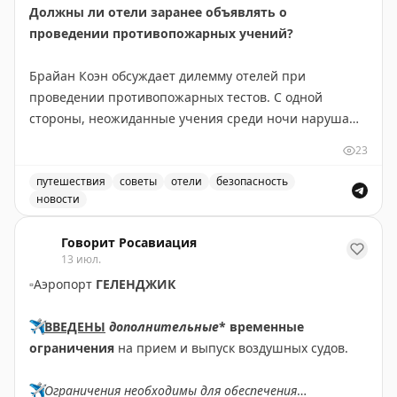
Должны ли отели заранее объявлять о
проведении противопожарных учений?
Брайан Коэн обсуждает дилемму отелей при
проведении противопожарных тестов. С одной
стороны, неожиданные учения среди ночи нарушают
сон гостей и вызывают раздражение. С другой —
23
заранее объявленные тесты теряют элемент
неожиданности, что может снизить эффективность
путешествия
советы
отели
безопасность
новости
подготовки к реальной чрезвычайной ситуации.
Должны ли отели заранее объявлять о проведении пр
Автор приводит пример отеля, который анонсировал
Говорит Росавиация
учения на 11 июля 2022 года с 11:00 до 15:00 —
13 июл.
удачный выбор времени, когда большинство гостей
▫️
Аэропорт
ГЕЛЕНДЖИК
не спят. Брайан делится личным опытом частых
ночных пожарных тревог во время командировок и
✈️
ВВЕДЕНЫ
дополнительные
* временные
отмечает, что они помогли ему быстро научиться
ограничения
на прием и выпуск воздушных судов.
правильно действовать в чрезвычайной ситуации.
Вопрос остается открытым: как найти баланс между
✈️
Ограничения необходимы для обеспечения
комфортом гостей и эффективностью подготовки к