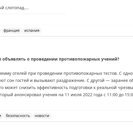
ый слотопад.
ста этим летом – канистры – обнаружен уже в Абхазии. Но
хитр
нников в визовые центры:
ак на обратном пути, не срабатывает. Ввести бензин в соседню
франция
испания
та.
овые центры Испании, Франции и Великобритании, а так
тот слотопад.
— всё сюда:
е объявлять о проведении противопожарных учений?
лемму отелей при проведении противопожарных тестов. С одн
ют сон гостей и вызывают раздражение. С другой — заранее 
то может снизить эффективность подготовки к реальной чрезв
торый анонсировал учения на 11 июля 2022 года с 11:00 до 15
во гостей не спят. Брайан делится личным опытом частых ночн
ечает, что они помогли ему быстро научиться правильно дейст
 открытым: как найти баланс между комфортом гостей и эффект
и
безопасность
новости
 объявлять о проведении противопожарных учений, обсу