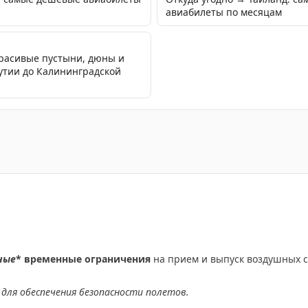
авиабилеты по месяцам
красивые пустыни, дюны и
кутии до Калининградской
езвизового пребывания для россиян до 30 дней, изменени
ные
* временные ограничения
на прием и выпуск воздушных с
для обеспечения безопасности полетов.