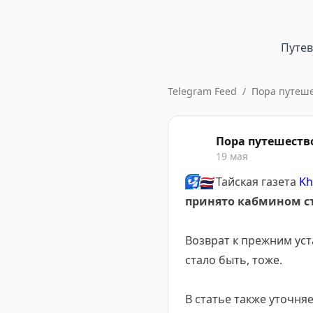
Путе
Telegram Feed
/
Пора путеше
Пора путешеств
19 мая
🛂
🇹🇭
Тайская газета
Kh
принято кабмином ст
Возврат к прежним ус
стало быть, тоже.
В статье также уточня