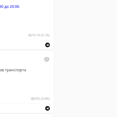
:30 до 20:00
.
19.1K
(0.1%)
у Геленджика. Информация о безопасности полетов.
ов транспорта
505
(0.6%)
х видов транспорта.