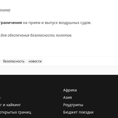
riginal
ношна)
граничения
на прием и выпуск воздушных судов.
для обеспечения безопасности полетов.
АХ
безопасность
новости
ведены временные ограничения на прием и выпуск возду
Африка
а
Азия
г и хайкинг
Роудтрипы
открытых границ
Бюджет поездки