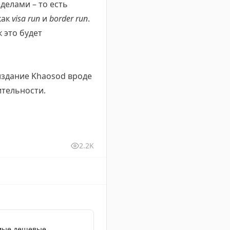
делами – то есть
как
visa run
и
border run
.
 это будет
 издание Khaosod вроде
ительности.
2.2K
амые дешевые