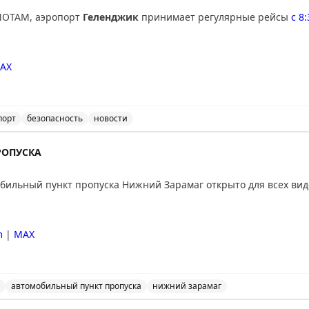
NOTAM, аэропорт
Геленджик
принимает регулярные рейсы
с 8
AX
порт
безопасность
новости
ичения на прием и выпуск воздушных судов в аэропорт
РОПУСКА
ильный пункт пропуска Нижний Зарамаг открыто для всех вид
m
|
MAX
автомобильный пункт пропуска
нижний зарамаг
льный пункт пропуска Нижний Зарамаг открыто для все