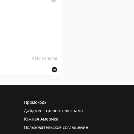
17.1K
(0.1%)
шных судов для обеспечения безопасности полетов.
Промокоды
Дайджест тревел-телеграма
Южная Америка
Пользовательское соглашение