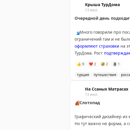
Крыша ТурДома
13 июл.
Очередной день подходит
🔹
Много говорили про пос
ограничений там и не было
оформляют страховки
на э
ТурДома. Рост
подтвержда
👍
9
❤
2
🤣
2
🗿
1
🔹
Другая тема, получивша
Holiday Beach Club 5* в Т
турция
путешествия
росс
выписаны из больницы.
Обсуждение туристических
На Ссаных Матрасах
🔹
В
приличный отель
13 июл.
не п
сентябре. Обсудили проис
🍂
Слотопад
🔹
Выясняли, может ли Chat
Графический дизайнер из 
Крит и Албанскую Ривьеру
Но тут важно не форма, а 
проблемы.