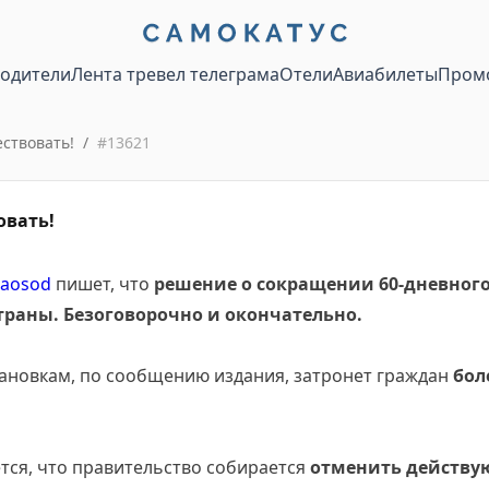
водители
Лента тревел телеграма
Отели
Авиабилеты
Пром
ствовать!
/
#
13621
овать!
aosod
пишет, что
решение о сокращении 60-дневного
раны. Безоговорочно и окончательно.
тановкам, по сообщению издания, затронет граждан
бол
ется, что правительство собирается
отменить действу