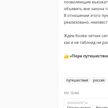
позволяющие въезжать 
объявить вне закона 
В отношении этого пун
реализовано, неизвест
Ждём более чётких си
как и не таблоид ни ра
👉
«Пора путешество
путешествия
россия
ПО ТЕМЕ
АВИАБИЛЕТЫ
Откуда угодно → Росси