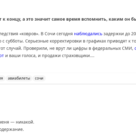
 к концу, а это значит самое время вспомнить, каким он 
ледствия «ковров». В Сочи сегодня
наблюдались
задержки до 20
 с субботы. Серьезные корректировки в графиках приводят к т
тот случай. Проверили, не врут ли цифры в федеральных СМИ,
ют
и ваши голоса, и продажи страховщики.
я много внимания в СМИ – утром разбирались в
отравлении
бол
урции. Уже во второй половине дня Минздрав Турции
успокоил
, 
ия
авиабилеты
сочи
 новостей, включая задержки в Сочи, отравление турист
опадешь. Это все про спрос у россиян на отдых во вьетнамской
ходящее в высокий сезон с турагентами и туроператорами.
GPT (конечно , нет)
подобрать
тур лучше турагента? Чат-бот от
меня — никакой.
, забыв про визы. С актуальными предложениями и стоимостью 
содержание.