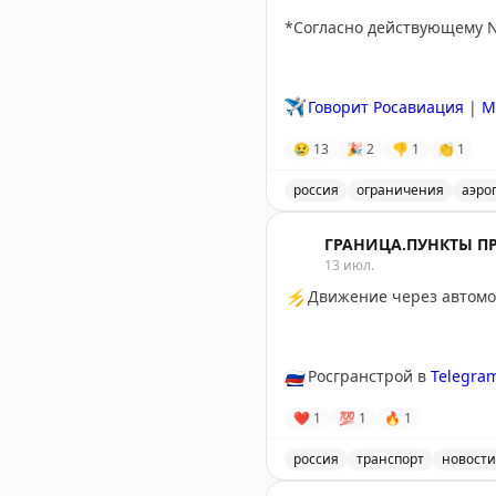
*Согласно действующему 
✈️
Говорит Росавиация
|
M
😢
13
🎉
2
👎
1
👏
1
россия
ограничения
аэро
Введены временные огран
ГРАНИЦА.ПУНКТЫ П
13 июл.
⚡
Движение через автомоб
🇷🇺
Росгранстрой в
Telegra
❤
1
💯
1
🔥
1
россия
транспорт
новости
Движение через автомоби