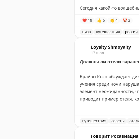
Сегодня какой-то волшебн
🔹
Новый атрибут автотури
Записал своих путешестве
❤
18
👍
6
👏
4
🤡
2
топливо, чтобы залить в б
Испания — 17 июля,
вернуть обратно.
Франция — 23 июля,
виза
путешествия
россия
Великобритания — 14 авгус
Запись о слотопаде в виз
@tourdom
Loyalty Shmoyalty
Пошёл дальше разгребать э
13 июл.
Вопросы, запросы, записи 
Должны ли отели заране
📲
@matrasssi
Брайан Коэн обсуждает ди
Stay tuned!
учения среди ночи наруша
Подписаться на Матрассы
элемент неожиданности, ч
приводит пример отеля, ко
времени, когда большинст
время командировок и отм
ситуации. Вопрос остается
путешествия
советы
отел
реальной опасности?
Должны ли отели заранее
Говорит Росавиация