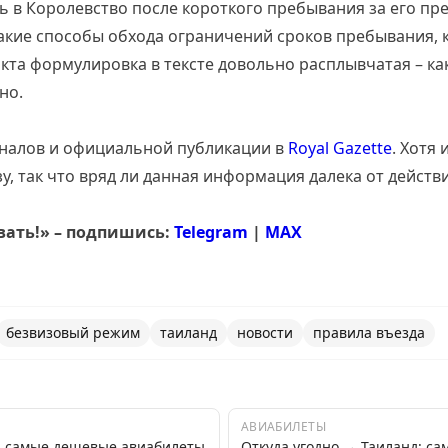
в Королевство после короткого пребывания за его пре
такие способы обхода ограничений сроков пребывания, 
кта формулировка в тексте довольно расплывчатая – как
но.
гналов и официальной публикации в
Royal Gazette
. Хотя
зу, так что вряд ли данная информация далека от действ
вать!» – подпишись:
Telegram
|
MAX
безвизовый режим
таиланд
новости
правила въезда
АВИАБИЛЕТЫ
я: самые дешевые авиабилеты
Откуда угодно → Таиланд: с