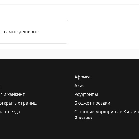
а: самые дешевые
Африка
а
Азия
г и хайкинг
Роудтрипы
открытых границ
Бюджет поездки
ла въезда
Сложные маршруты в Китай 
Японию