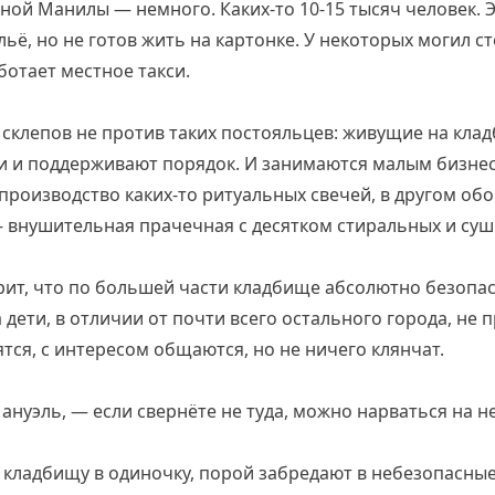
ой Манилы — немного. Каких-то 10-15 тысяч человек. Эт
льё, но не готов жить на картонке. У некоторых могил 
ботает местное такси.
склепов не против таких постояльцев: живущие на кла
и и поддерживают порядок. И занимаются малым бизнес
производство каких-то ритуальных свечей, в другом о
 — внушительная прачечная с десятком стиральных и су
ит, что по большей части кладбище абсолютно безопас
 дети, в отличии от почти всего остального города, не 
ятся, с интересом общаются, но не ничего клянчат.
нуэль, — если свернёте не туда, можно нарваться на н
о кладбищу в одиночку, порой забредают в небезопасны