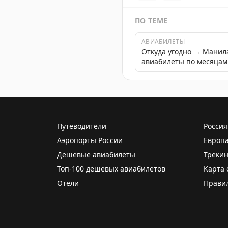
ПО ТЕМЕ
АВИАБИЛЕТЫ
Откуда угодно → Манил
авиабилеты по месяцам
Путеводители
Россия
Аэропорты России
Европ
Дешевые авиабилеты
Трекин
Топ-100 дешевых авиабилетов
Карта 
Отели
Прави