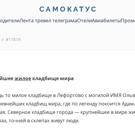
водители
Лента тревел телеграма
Отели
Авиабилеты
Пром
/
#
11819
ейшее
жилое
кладбище мира
дь то милое кладбище в Лефортово с могилой ИМЯ Ольв
евнейших кладбищ мира, где по легенду покоится Адам
ая. Северное кладбище города — крупнейшее в мире жил
ах, точней в склепах живут люди.