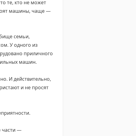
о те, кто не может
стоят машины, чаще —
дбище семьи,
ом. У одного из
борудовано приличного
шильных машин.
но. И действительно,
пристают и не просят
еприятности.
е части —