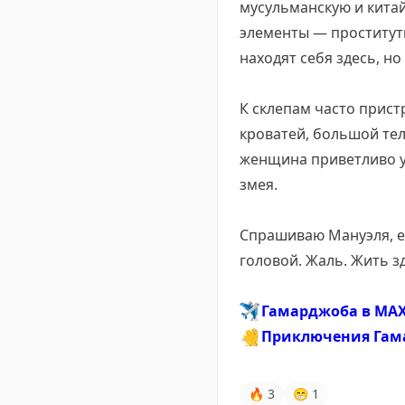
мусульманскую и китай
элементы — проститут
находят себя здесь, н
К склепам часто прист
кроватей, большой тел
женщина приветливо у
змея.
Спрашиваю Мануэля, ес
головой. Жаль. Жить зд
✈️
Гамарджоба в MA
👋
Приключения Гам
🔥
3
😁
1