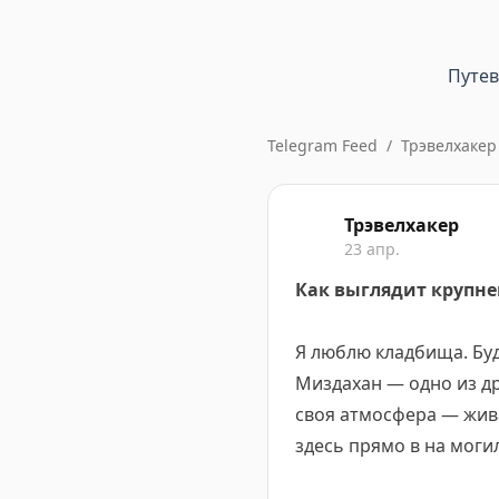
Путе
Telegram Feed
/
Трэвелхакер
Трэвелхакер
23 апр.
Как выглядит крупн
Я люблю кладбища. Бу
Миздахан — одно из др
своя атмосфера — жив
здесь прямо в на могил