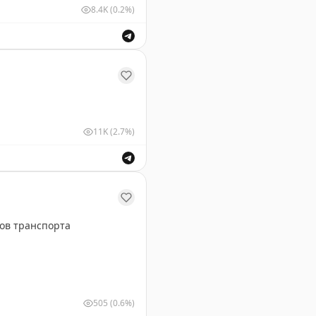
8.4K
(0.2%)
ушных судов для обеспечения безопасности полетов.
11K
(2.7%)
расивая японская природа и уникальная архитектура.
ов транспорта
505
(0.6%)