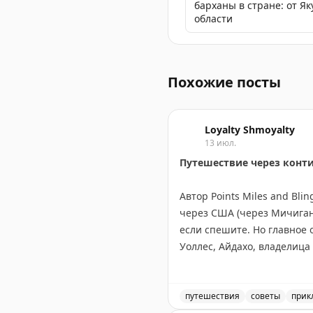
барханы в стране: от Я
области
В Чукотке находится сакр
Похожие посты
Loyalty Shmoyalty
13 июл.
Путешествие через конт
Автор Points Miles and Bl
через США (через Мичиган,
если спешите. Но главное 
Уоллес, Айдахо, владелица
Канадский маршрут длинне
Онтарио, Канадские Скалис
посетив малые города вро
путешествия
советы
прик