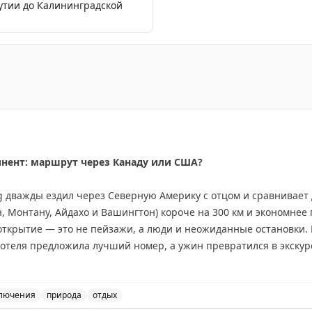
кутии до Калининградской
альное место - Эгвекинот, где стоит «Бублик» с философ
инент: маршрут через Канаду или США?
ing дважды ездил через Северную Америку с отцом и сравнивае
 Монтану, Айдахо и Вашингтон) короче на 300 км и экономнее 
открытие — это не пейзажи, а люди и неожиданные остановки.
 отеля предложила лучший номер, а ужин превратился в экскур
е, но предлагает более продолжительные красивые виды: озер
тые горы. Совет: если едите ради пейзажей — выбирайте Канад
де Вавы или Муз-Джо. Если спешите — США справедливо конкур
лючения
природа
отдых