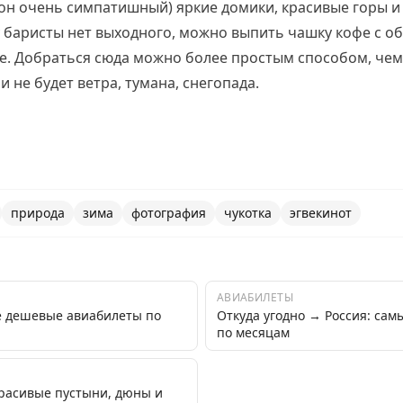
он очень симпатишный) яркие домики, красивые горы и 
у баристы нет выходного, можно выпить чашку кофе с о
е. Добраться сюда можно более простым способом, чем
ли не будет ветра, тумана, снегопада.
природа
зима
фотография
чукотка
эгвекинот
АВИАБИЛЕТЫ
е дешевые авиабилеты по
Откуда угодно → Россия: са
по месяцам
красивые пустыни, дюны и