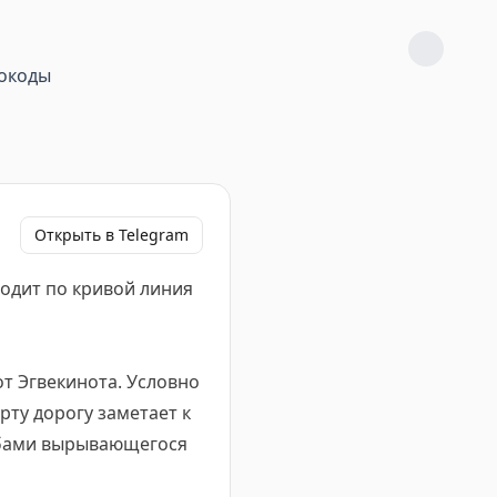
окоды
Открыть в Telegram
ходит по кривой линия
от Эгвекинота. Условно
рту дорогу заметает к
лубами вырывающегося