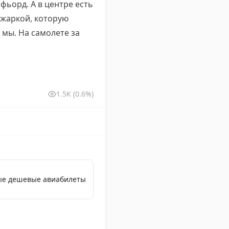
фьорд. А в центре есть
бжаркой, которую
 мы. На самолете за
1.5K
(0.6%)
мые дешевые авиабилеты