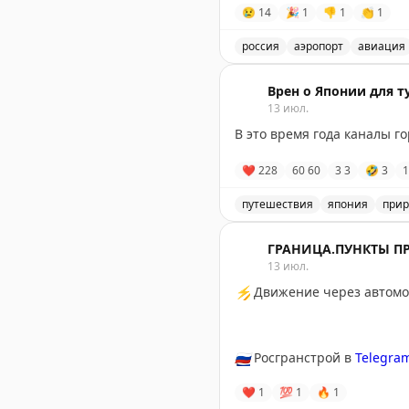
😢
14
🎉
1
👎
1
👏
1
россия
аэропорт
авиация
В аэропорту Жуковский в
Врен о Японии для т
13 июл.
В это время года каналы г
❤
228
60
60
3
3
🤣
3
1
путешествия
япония
прир
Каналы городка Оми-Хатим
ГРАНИЦА.ПУНКТЫ П
13 июл.
⚡
Движение через автомоб
🇷🇺
Росгранстрой в
Telegra
❤
1
💯
1
🔥
1