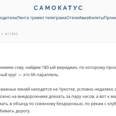
водители
Лента тревел телеграма
Отели
Авиабилеты
Пром
/
#
11843
нимем сову, найдем 180-ый меридиан, по которому про
ый круг — это 66 параллель.
 важных линий находится на Чукотке, условно недалеко 
ожно на внедорожнике доехать за пару часов, а вот к ма
ехать в объезд по снежному бездорожью, по рекам с к
обивать дорогу.