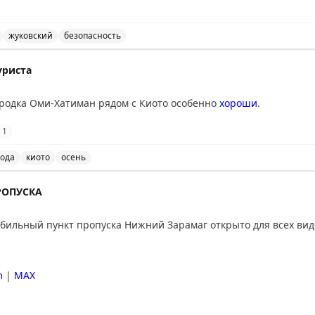
жуковский
безопасность
ведены временные ограничения на прием и выпуск возд
уриста
ородка Оми-Хатиман рядом с Киото особенно
хороши
.
1
ода
киото
осень
ан рядом с Киото особенно хороши в это время года. К
РОПУСКА
ильный пункт пропуска Нижний Зарамаг открыто для всех вид
m
|
MAX