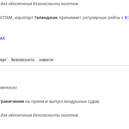
для обеспечения безопасности полетов.
·
ВК
·
Сайт
NOTAM, аэропорт
Геленджик
принимает регулярные рейсы
с 8
AX
порт
безопасность
новости
ичения на прием и выпуск воздушных судов в аэропорт
аменское)
граничения
на прием и выпуск воздушных судов.
для обеспечения безопасности полетов.
АХ