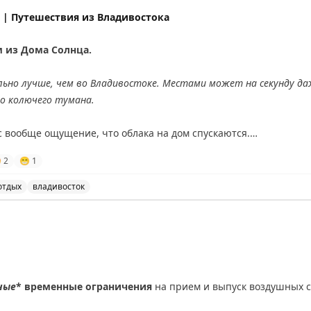
данных открытий.
и США: сравнение двух путешествий. Советы для путеше
| Путешествия из Владивостока
nal
 из Дома Солнца.
льно лучше, чем во Владивостоке. Местами может на секунду да
го колючего тумана.
с вообще ощущение, что облака на дом спускаются.

2
😁
1
ти
– у меня в телефоне по прогнозу погоды на следующей недел
 что погода улучшится, потому что редко приложение моё ошиб
отдых
владивосток
ивостоке и за городом, а также ожидания улучшения по
оскресенья. И пусть никакая серая погода не омрачит его.
ные
* временные ограничения
на прием и выпуск воздушных с