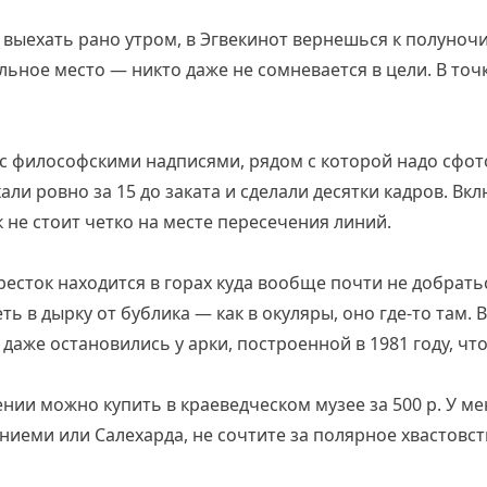
 выехать рано утром, в Эгвекинот вернешься к полуночи
альное место — никто даже не сомневается в цели. В точ
 с философскими надписями, рядом с которой надо сфо
ли ровно за 15 до заката и сделали десятки кадров. Вкл
 не стоит четко на месте пересечения линий.
есток находится в горах куда вообще почти не добратьс
ь в дырку от бублика — как в окуляры, оно где-то там.
 даже остановились у арки, построенной в 1981 году, что 
нии можно купить в краеведческом музее за 500 р. У ме
ниеми или Салехарда, не сочтите за полярное хвастовст