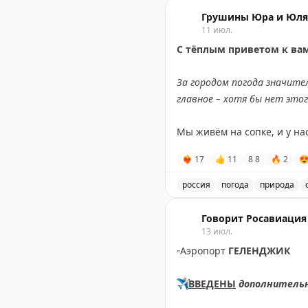
оставить место для неожи
Маршрут через Канаду ил
Грушины Юра и Юля 
11 июл.
Points Miles and Bling
|
Origi
С тёплым приветом к вам
За городом погода значите
главное – хотя бы нет это
Мы живём на сопке, и у на
❤‍🔥
17
👍
11
8
8
🔥
2

Но есть и хорошие новос
солнышком. Есть надежда,
россия
погода
природа
Описание погоды во Влад
Ну а пока – всем уютного в
Говорит Росавиация
13 июл.
💛
Обняли,
▫️
Аэропорт
ГЕЛЕНДЖИК
ваши ЮЮ.
✈️
ВВЕДЕНЫ
дополнитель
#ДомСолнца