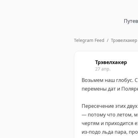
Путе
Telegram Feed
/
Трэвелхакер
Трэвелхакер
27 апр.
Возьмем наш глобус. С
перемены дат и Полярн
Пересечение этих двух
— потому что летом, м
чертям и приходится 
из-подо льда пара, пр