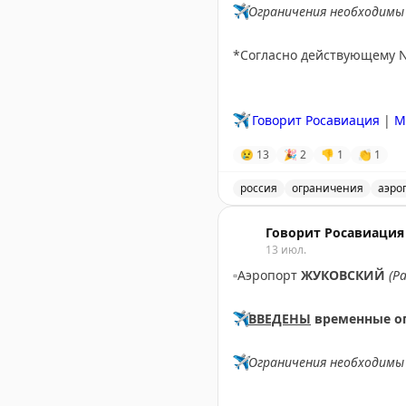
✈️
Ограничения необходимы 
🟨
Мы есть здесь
Мах
·
ТГ
*Согласно действующему 
✈️
Говорит Росавиация
|
M
😢
13
🎉
2
👎
1
👏
1
россия
ограничения
аэро
Введены временные огран
Говорит Росавиация
13 июл.
▫️
Аэропорт
ЖУКОВСКИЙ
(Р
✈️
ВВЕДЕНЫ
временные о
✈️
Ограничения необходимы 
✈️
Говорит Росавиация
|
M