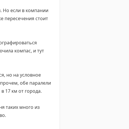
. Но если в компании
ке пересечения стоит
тографироваться
ючила компас, и тут
я, но на условное
 Впрочем, обе паралели
в 17 км от города.
ня таких много из
во.