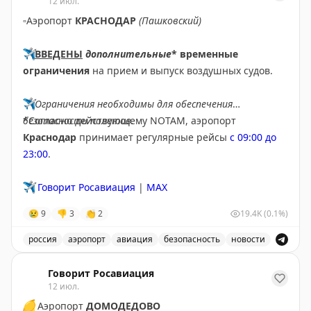
12 июл.
▫️
Аэропорт
КРАСНОДАР
(Пашковский)
✈️
ВВЕДЕНЫ
дополнительные
* временные
ограничения
на прием и выпуск воздушных судов.
✈️
Ограничения необходимы для обеспечения
безопасности полетов.
*Согласно действующему NOTAM, аэропорт
Краснодар
принимает регулярные рейсы
с 09:00 до
23:00
.
✈️
Говорит Росавиация
|
MAX
😢
9
👎
3
👏
2
19.4K
(0.1%)
россия
аэропорт
авиация
безопасность
новости
В аэропорту Краснодар введены дополнительные врем
Говорит Росавиация
12 июл.
🟡
Аэропорт
ДОМОДЕДОВО