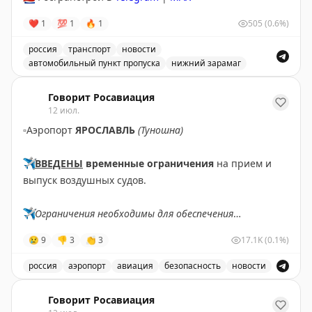
❤
1
💯
1
🔥
1
505
(0.6%)
россия
транспорт
новости
автомобильный пункт пропуска
нижний зарамаг
Движение через автомобильный пункт пропуска Нижни
Говорит Росавиация
12 июл.
▫️
Аэропорт
ЯРОСЛАВЛЬ
(Туношна)
✈️
ВВЕДЕНЫ
временные ограничения
на прием и
выпуск воздушных судов.
✈️
Ограничения необходимы для обеспечения
безопасности полетов.
😢
9
👎
3
👏
3
17.1K
(0.1%)
✈️
Говорит Росавиация
|
МАХ
россия
аэропорт
авиация
безопасность
новости
В аэропорту Ярославля введены временные ограничен
Говорит Росавиация