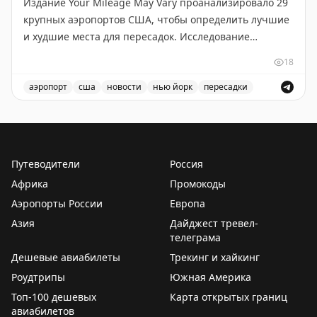
Издание Your Mileage May Vary проанализировало 29
крупных аэропортов США, чтобы определить лучшие
и худшие места для пересадок. Исследование
учитывало разные потребности путешественников:
18
для частых летающих и для семей с детьми.
аэропорт
сша
новости
нью йорк
пересадки
ТОП-10 для частых летающих: Хьюстон (IAH),
Рейтинг лучших и худших аэропортов США для пересад
Вашингтон Даллес, Детройт, Сиэтл-Такома,
Вашингтон Рейган, Тампа, Денвер, JFK, Солт-Лейк-
Сити и еще один аэропорт.
Путеводители
Россия
Африка
Промокоды
ТОП-10 для семей: Детройт, Бостон Логан, Хьюстон,
Аэропорты России
Европа
Вашингтон Даллес, Сиэтл-Такома, Солт-Лейк-Сити,
Азия
Балтимор-Вашингтон, LaGuardia, Вашингтон Рейган,
Дайджест тревел-
телеграма
Сан-Франциско.
Дешевые авиабилеты
Трекинг и хайкинг
Худшие аэропорты: Орландо, Форт-Лодердейл, Чикаго
Роудтрипы
Южная Америка
Мидвей, Чикаго О'Хэр, Ньюарк, Сан-Франциско, Сан-
Топ-100 дешевых
Карта открытых границ
Диего, Нэшвилл, Атланта и Даллас-Форт-Уэрт. Они
авиабилетов