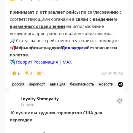
принимает и отправляет рейсы
по согласованию
с
соответствующими органами в
связи с введением
временных ограничений
на использование
воздушного пространства в районе авиагавани.
🔎
Статус вашего рейса можно уточнить с помощью
❗️
онлайн-табло аэропорта
Меры приняты для обеспечения безопасности
Домодедово
.
полетов.
✈️
Говорит Росавиация
|
МАХ
😢
9
👎
3
👏
1
18K
(0.1%)
россия
аэропорт
авиация
безопасность
новости
Аэропорт Домодедово принимает и отправляет рейсы
Loyalty Shmoyalty
13 июл.
10 лучших и худших аэропортов США для
пересадок