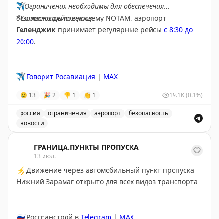
✈️
Ограничения необходимы для обеспечения
безопасности полетов.
*Согласно действующему NOTAM, аэропорт
Геленджик
принимает регулярные рейсы
с 8:30 до
20:00
.
✈️
Говорит Росавиация
|
MAX
😢
13
🎉
2
👎
1
👏
1
19.1K
(0.1%)
россия
ограничения
аэропорт
безопасность
новости
Введены временные ограничения на прием и выпуск в
ГРАНИЦА.ПУНКТЫ ПРОПУСКА
13 июл.
⚡
Движение через автомобильный пункт пропуска
Нижний Зарамаг открыто для всех видов транспорта
🇷🇺
Росгранстрой в
Telegram
|
MAX