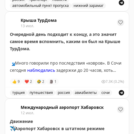
автомобильный пункт пропуска
нижний зарамаг
Движение через автомобильный пункт пропуска Нижни
Крыша ТурДома
13 июл.
Очередной день подходит к концу, а это значит
самое время вспомнить, каким он был на Крыше
ТурДома.
🔹
Много говорили про последствия «ковров». В Сочи
сегодня
наблюдались
задержки до 20 часов, хоть
полноценных ограничений там и не было с субботы.
👍
9
❤
2
🤣
2
🗿
1
7.3K
(0.2%)
Серьезные корректировки в графиках приводят к
тому, что пассажиры чаще
оформляют страховки
на
турция
путешествия
россия
авиабилеты
сочи
этот случай. Проверили, не врут ли цифры в
Обсуждение туристических новостей, включая задержки
федеральных СМИ,
опросом
на Крыше ТурДома. Рост
Международный аэропорт Хабаровск
подтверждают
12 июл.
и ваши голоса, и продажи
страховщики.
Движение
✈️
Аэропорт Хабаровск в штатном режиме