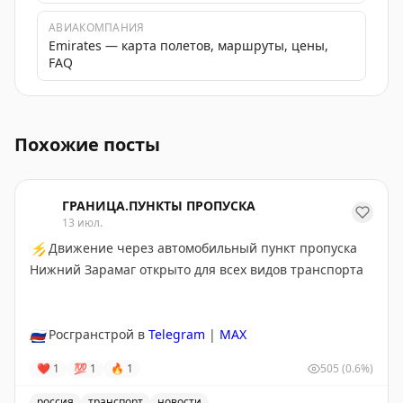
АВИАКОМПАНИЯ
Emirates — карта полетов, маршруты, цены,
FAQ
Действующий Notam: зона ответственности 'Аэронавиг
Похожие посты
ГРАНИЦА.ПУНКТЫ ПРОПУСКА
13 июл.
⚡
Движение через автомобильный пункт пропуска
Нижний Зарамаг открыто для всех видов транспорта
🇷🇺
Росгранстрой в
Telegram
|
MAX
❤
1
💯
1
🔥
1
505
(0.6%)
россия
транспорт
новости