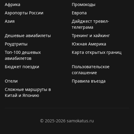
Holidays до вторника, новый лаунж Air France в
2PAXfly
|
Traveling For Miles
Африка
Промокоды
Heathrow Terminal 4. Рекомендуется подписаться на
Аэропорты России
Европа
еженедельную рассылку для получения полной
Азия
Дайджест тревел-
информации о лучших предложениях отелей и
телеграма
авиакомпаний.
Дешевые авиабилеты
Трекинг и хайкинг
Роудтрипы
Rob Burgess
|
Original
Южная Америка
Топ-100 дешевых
Карта открытых границ
авиабилетов
Бюджет поездки
Пользовательское
соглашение
Отели
Правила въезда
Сложные маршруты в
Китай и Японию
©
2025-2026
samokatus.ru