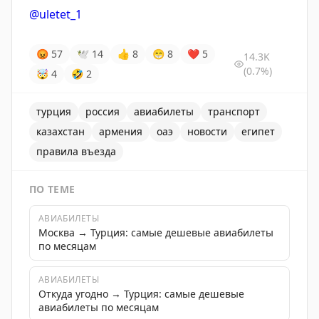
@uletet_1
😡
57
🕊
14
👍
8
😁
8
❤
5
14.3K
(0.7%)
🤯
4
🤣
2
турция
россия
авиабилеты
транспорт
казахстан
армения
оаэ
новости
египет
правила въезда
ПО ТЕМЕ
АВИАБИЛЕТЫ
Москва → Турция: самые дешевые авиабилеты
по месяцам
АВИАБИЛЕТЫ
Откуда угодно → Турция: самые дешевые
авиабилеты по месяцам