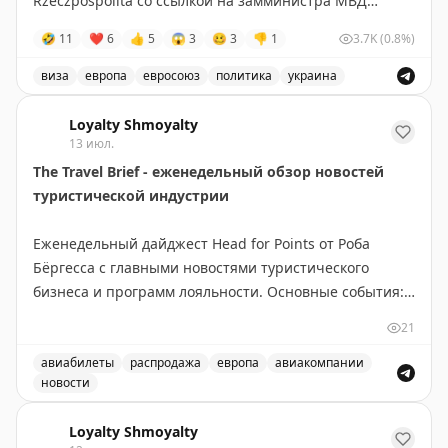
Rzeczpospolita со ссылкой на замминистра МВД
Польши Мацея Душчика.
🤣
11
❤
6
👍
5
😱
3
🥴
3
👎
1
3.7K
(0.8%)
Для въезда и получения временной защиты
виза
европа
евросоюз
политика
украина
потребуется подтверждение освобождения или
Евросоюз планирует ограничить въезд военнообязанны
отсрочки от мобилизации. По данным издания,
Loyalty Shmoyalty
изменения поддерживает Польша, а инициатором
13 июл.
выступил Киев.
The Travel Brief - еженедельный обзор новостей
туристической индустрии
@tipical_vizovik
Еженедельный дайджест Head for Points от Роба
Бёргесса с главными новостями туристического
бизнеса и программ лояльности. Основные события:
новое приложение British Airways требует доработки,
21
BA сменила поставщика наборов для Club World,
easyJet продаёт свой бизнес Apollo, открылся люкс-
авиабилеты
распродажа
европа
авиакомпании
новости
лаунж в Manchester Airport. Выгодные предложения:
Еженедельный обзор новостей туристической индустрии
Eurostar дарит скидку 50% на премиум-классы, JetBlue
Loyalty Shmoyalty
предлагает привлекательные тарифы на Mint, Virgin