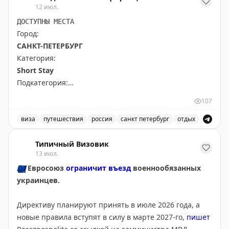
12 июл.
ДОСТУПНЫ МЕСТА
Город:
САНКТ-ПЕТЕРБУРГ
Категория:
Short Stay
Подкатегория:
PRIME TIME (65 euros) Short Stay All kind of other
107
short stay visas
виза
путешествия
россия
санкт петербург
отдых
Доступны даты:
Доступные места в Санкт-Петербурге для короткого от
📆
28.09.2026 (1 шт.): 16:10
Типичный Визовик
13 июл.
📆
29.09.2026 (2 шт.): 16:10, 16:20
🇪🇺
Евросоюз
ограничит въезд
военнообязанных
украинцев.
Всего свободных мест:
3
Директиву планируют принять в июле 2026 года, а
новые правила вступят в силу в марте 2027-го,
пишет