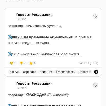
Говорит Росавиация
12 июл.
▫️
Аэропорт
ЯРОСЛАВЛЬ
(Туношна)
✈️
ВВЕДЕНЫ
временные ограничения
на прием и
выпуск воздушных судов.
✈️
Ограничения необходимы для обеспечения
безопасности полетов.
😢
9
👎
3
👏
3
17.1K
(0.1%)
✈️
Говорит Росавиация
|
МАХ
россия
аэропорт
авиация
безопасность
новости
В аэропорту Ярославля введены временные ограничен
Говорит Росавиация
12 июл.
▫️
Аэропорт
КРАСНОДАР
(Пашковский)
✈️
ВВЕДЕНЫ
дополнительные
* временные