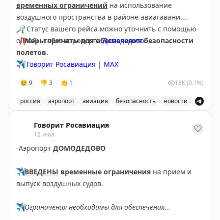
временных ограничений
на использование
воздушного пространства в районе авиагавани.
🔎
Статус вашего рейса можно уточнить с помощью
❗️
онлайн-табло аэропорта
Меры приняты для обеспечения безопасности
Домодедово
.
полетов.
✈️
Говорит Росавиация
|
МАХ
😢
9
👎
3
👏
1
18K
(0.1%)
россия
аэропорт
авиация
безопасность
новости
Аэропорт Домодедово принимает и отправляет рейсы
Говорит Росавиация
12 июл.
▫️
Аэропорт
ДОМОДЕДОВО
✈️
ВВЕДЕНЫ
временные ограничения
на прием и
выпуск воздушных судов.
✈️
Ограничения необходимы для обеспечения
безопасности полетов.