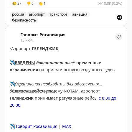
😢
27
👎
6
👏
1
18.8K
(0.2%)
✈️
Говорит Росавиация
|
MАХ
россия
аэропорт
транспорт
авиация
безопасность
Введены временные ограничения на прием и выпуск 
Говорит Росавиация
13 июл.
▫️
Аэропорт
ГЕЛЕНДЖИК
✈️
ВВЕДЕНЫ
дополнительные
* временные
ограничения
на прием и выпуск воздушных судов.
✈️
Ограничения необходимы для обеспечения
безопасности полетов.
*Согласно действующему NOTAM, аэропорт
Геленджик
принимает регулярные рейсы
с 8:30 до
20:00
.
✈️
Говорит Росавиация
|
MAX