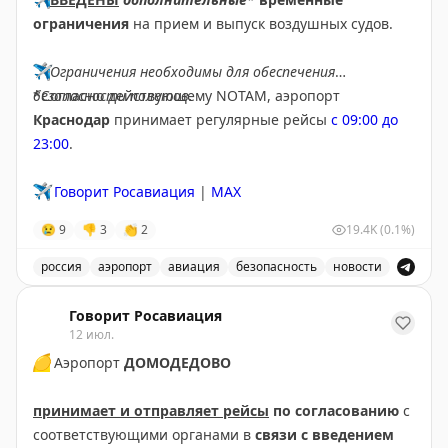
ограничения
на прием и выпуск воздушных судов.
✈️
Ограничения необходимы для обеспечения
безопасности полетов.
*Согласно действующему NOTAM, аэропорт
Краснодар
принимает регулярные рейсы
с 09:00 до
23:00
.
✈️
Говорит Росавиация
|
MAX
😢
9
👎
3
👏
2
19.4K
(0.1%)
россия
аэропорт
авиация
безопасность
новости
В аэропорту Краснодар введены дополнительные врем
Говорит Росавиация
12 июл.
🟡
Аэропорт
ДОМОДЕДОВО
принимает и отправляет рейсы
по согласованию
с
соответствующими органами в
связи с введением