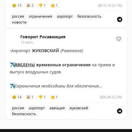
😢
13
🎉
2
👎
1
👏
1
19.1K
(0.1%)
россия
ограничения
аэропорт
безопасность
новости
Введены временные ограничения на прием и выпуск в
Говорит Росавиация
13 июл.
▫️
Аэропорт
ЖУКОВСКИЙ
(Раменское)
✈️
ВВЕДЕНЫ
временные ограничения
на прием и
выпуск воздушных судов.
✈️
Ограничения необходимы для обеспечения
безопасности полетов.
😢
14
🎉
1
👎
1
👏
1
8.4K
(0.2%)
✈️
Говорит Росавиация
|
MАХ
россия
аэропорт
авиация
жуковский
безопасность
В аэропорту Жуковский введены временные ограничен