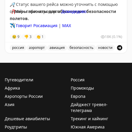
🔎
Статус вашего рейса можно уточнить с помощью
❗️
онлайн-табло аэропорта
Меры приняты для обеспечения безопасности
Домодедово
.
полетов.
✈️
Говорит Росавиация
|
МАХ
😢
9
👎
3
👏
1
18K
(0.1%)
россия
аэропорт
авиация
безопасность
новости
Аэропорт Домодедово принимает и отправляет рейсы
Путеводители
Россия
Африка
Промокоды
Аэропорты России
Европа
Азия
Дайджест тревел-
телеграма
Дешевые авиабилеты
Трекинг и хайкинг
Роудтрипы
Южная Америка