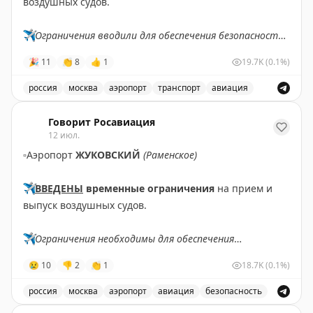
воздушных судов.
✈️
Ограничения вводили для обеспечения безопасности
полетов.
🎉
11
👏
8
👍
1
19.7K
(0.1%)
✈️
Говорит Росавиация
|
MAX
россия
москва
аэропорт
транспорт
авиация
Снятые ограничения на прием и выпуск воздушных су
Говорит Росавиация
12 июл.
▫️
Аэропорт
ЖУКОВСКИЙ
(Раменское)
✈️
ВВЕДЕНЫ
временные ограничения
на прием и
выпуск воздушных судов.
✈️
Ограничения необходимы для обеспечения
безопасности полетов.
😢
10
👎
2
👏
1
18.7K
(0.1%)
✈️
Говорит Росавиация
|
MАХ
россия
москва
аэропорт
авиация
безопасность
В аэропорту Жуковский введены временные ограничен