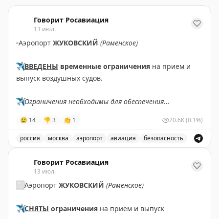
Говорит Росавиация
13 июл.
▫️
Аэропорт
ЖУКОВСКИЙ
(Раменское)
✈️
ВВЕДЕНЫ
временные ограничения
на прием и
выпуск воздушных судов.
✈️
Ограничения необходимы для обеспечения
безопасности полетов.
😢
14
👎
3
👏
1
20.6K
(0.1%)
✈️
Говорит Росавиация
|
MАХ
россия
москва
аэропорт
авиация
безопасность
В аэропорту Жуковский введены временные ограничен
Говорит Росавиация
13 июл.
⬜️
Аэропорт
ЖУКОВСКИЙ
(Раменское)
✈️
СНЯТЫ
ограничения
на прием и выпуск