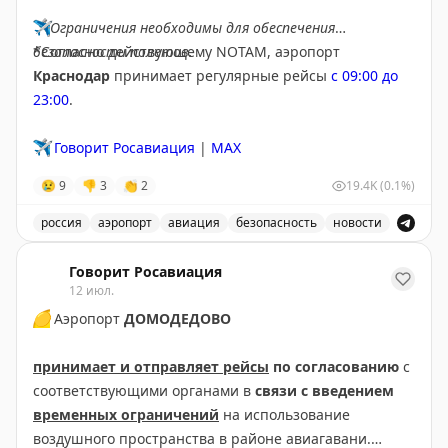
✈️
Ограничения необходимы для обеспечения
безопасности полетов.
*Согласно действующему NOTAM, аэропорт
Краснодар
принимает регулярные рейсы
с 09:00 до
23:00
.
✈️
Говорит Росавиация
|
MAX
😢
9
👎
3
👏
2
19.4K
(0.1%)
россия
аэропорт
авиация
безопасность
новости
В аэропорту Краснодар введены дополнительные врем
Говорит Росавиация
12 июл.
🟡
Аэропорт
ДОМОДЕДОВО
принимает и отправляет рейсы
по согласованию
с
соответствующими органами в
связи с введением
временных ограничений
на использование
воздушного пространства в районе авиагавани.