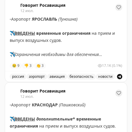
Говорит Росавиация
12 июл.
▫️
Аэропорт
ЯРОСЛАВЛЬ
(Туношна)
✈️
ВВЕДЕНЫ
временные ограничения
на прием и
выпуск воздушных судов.
✈️
Ограничения необходимы для обеспечения
безопасности полетов.
😢
9
👎
3
👏
3
17.1K
(0.1%)
✈️
Говорит Росавиация
|
МАХ
россия
аэропорт
авиация
безопасность
новости
В аэропорту Ярославля введены временные ограничен
Говорит Росавиация
12 июл.
▫️
Аэропорт
КРАСНОДАР
(Пашковский)
✈️
ВВЕДЕНЫ
дополнительные
* временные
ограничения
на прием и выпуск воздушных судов.