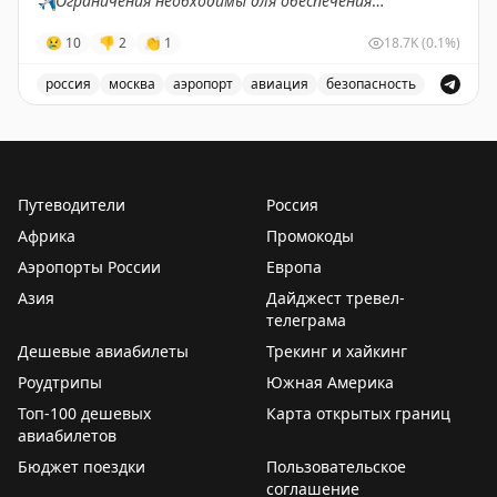
✈️
Ограничения необходимы для обеспечения
безопасности полетов.
😢
10
👎
2
👏
1
18.7K
(0.1%)
✈️
Говорит Росавиация
|
MАХ
россия
москва
аэропорт
авиация
безопасность
В аэропорту Жуковский введены временные ограничен
Путеводители
Россия
Африка
Промокоды
Аэропорты России
Европа
Азия
Дайджест тревел-
телеграма
Дешевые авиабилеты
Трекинг и хайкинг
Роудтрипы
Южная Америка
Топ-100 дешевых
Карта открытых границ
авиабилетов
Бюджет поездки
Пользовательское
соглашение