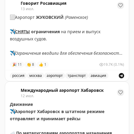
Говорит Росавиация
13 июл.
⬜️
Аэропорт
ЖУКОВСКИЙ
(Раменское)
✈️
СНЯТЫ
ограничения
на прием и выпуск
воздушных судов.
✈️
Ограничения вводили для обеспечения безопасности
полетов.
🎉
11
👏
8
👍
1
19.7K
(0.1%)
✈️
Говорит Росавиация
|
MAX
россия
москва
аэропорт
транспорт
авиация
Снятые ограничения на прием и выпуск воздушных су
Международный аэропорт Хабаровск
12 июл.
Движение
✈️
Аэропорт Хабаровск в штатном режиме
отправляет и принимает рейсы
☁️
По метеоусловиям аэропортов назначения