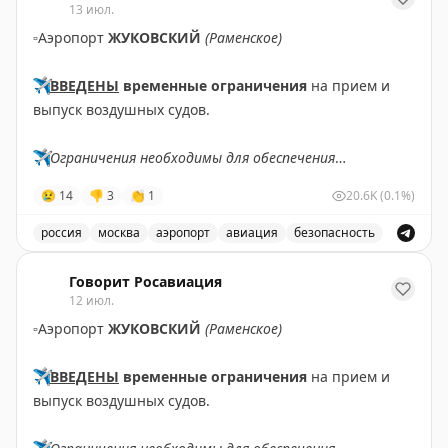
13 июл.
▫️
Аэропорт
ЖУКОВСКИЙ
(Раменское)
✈️
ВВЕДЕНЫ
временные ограничения
на прием и
выпуск воздушных судов.
✈️
Ограничения необходимы для обеспечения
безопасности полетов.
😢
14
👎
3
👏
1
20.6K
(0.1%)
✈️
Говорит Росавиация
|
MАХ
россия
москва
аэропорт
авиация
безопасность
В аэропорту Жуковский введены временные ограничен
Говорит Росавиация
12 июл.
▫️
Аэропорт
ЖУКОВСКИЙ
(Раменское)
✈️
ВВЕДЕНЫ
временные ограничения
на прием и
выпуск воздушных судов.