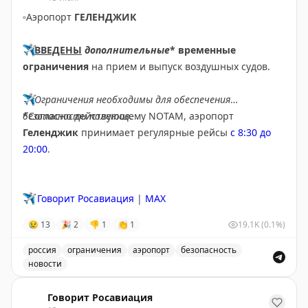
▫️
Аэропорт
ГЕЛЕНДЖИК
✈️
ВВЕДЕНЫ
дополнительные
* временные
ограничения
на прием и выпуск воздушных судов.
✈️
Ограничения необходимы для обеспечения
безопасности полетов.
*Согласно действующему NOTAM, аэропорт
Геленджик
принимает регулярные рейсы
с 8:30 до
20:00
.
✈️
Говорит Росавиация
|
MAX
😢
13
🎉
2
👎
1
👏
1
19.1K
(0.1%)
россия
ограничения
аэропорт
безопасность
новости
Введены временные ограничения на прием и выпуск в
Говорит Росавиация