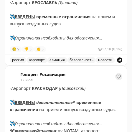
▫️
Аэропорт
ЯРОСЛАВЛЬ
(Туношна)
✈️
ВВЕДЕНЫ
временные ограничения
на прием и
выпуск воздушных судов.
✈️
Ограничения необходимы для обеспечения
безопасности полетов.
😢
9
👎
3
👏
3
17.1K
(0.1%)
✈️
Говорит Росавиация
|
МАХ
россия
аэропорт
авиация
безопасность
новости
В аэропорту Ярославля введены временные ограничен
Говорит Росавиация
12 июл.
▫️
Аэропорт
КРАСНОДАР
(Пашковский)
✈️
ВВЕДЕНЫ
дополнительные
* временные
ограничения
на прием и выпуск воздушных судов.
✈️
Ограничения необходимы для обеспечения
безопасности полетов.
*Согласно действующему NOTAM, аэропорт