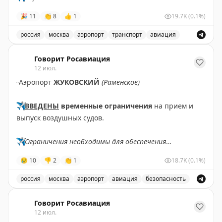
полетов.
🎉
11
👏
8
👍
1
19.7K
(0.1%)
✈️
Говорит Росавиация
|
MAX
россия
москва
аэропорт
транспорт
авиация
Снятые ограничения на прием и выпуск воздушных су
Говорит Росавиация
12 июл.
▫️
Аэропорт
ЖУКОВСКИЙ
(Раменское)
✈️
ВВЕДЕНЫ
временные ограничения
на прием и
выпуск воздушных судов.
✈️
Ограничения необходимы для обеспечения
безопасности полетов.
😢
10
👎
2
👏
1
18.7K
(0.1%)
✈️
Говорит Росавиация
|
MАХ
россия
москва
аэропорт
авиация
безопасность
В аэропорту Жуковский введены временные ограничен
Говорит Росавиация
12 июл.