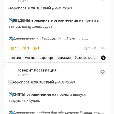
13 июл.
▫️
Аэропорт
ЖУКОВСКИЙ
(Раменское)
✈️
ВВЕДЕНЫ
временные ограничения
на прием и
выпуск воздушных судов.
✈️
Ограничения необходимы для обеспечения
безопасности полетов.
😢
14
👎
3
👏
1
20.6K
(0.1%)
✈️
Говорит Росавиация
|
MАХ
россия
москва
аэропорт
авиация
безопасность
В аэропорту Жуковский введены временные ограничен
Говорит Росавиация
13 июл.
⬜️
Аэропорт
ЖУКОВСКИЙ
(Раменское)
✈️
СНЯТЫ
ограничения
на прием и выпуск
воздушных судов.
✈️
Ограничения вводили для обеспечения безопасности