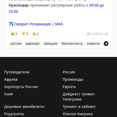
Краснодар
принимает регулярные рейсы
с 09:00 до
23:00
.
✈️
Говорит Росавиация
|
MAX
😢
9
👎
3
👏
2
19.4K
(0.1%)
россия
аэропорт
авиация
безопасность
новости
В аэропорту Краснодар введены дополнительные врем
Путеводители
Россия
Африка
Промокоды
Аэропорты России
Европа
Азия
Дайджест тревел-
телеграма
Дешевые авиабилеты
Трекинг и хайкинг
Роудтрипы
Южная Америка