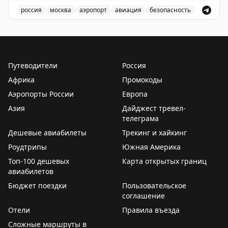
✈️
Говорит Росавиация
|
MАХ
россия
москва
аэропорт
авиация
безопасность
В аэропорту Жуковский введены временные ограничен
Путеводители
Россия
Африка
Промокоды
Аэропорты России
Европа
Азия
Дайджест тревел-
телеграма
Дешевые авиабилеты
Трекинг и хайкинг
Роудтрипы
Южная Америка
Топ-100 дешевых
Карта открытых границ
авиабилетов
Бюджет поездки
Пользовательское
соглашение
Отели
Правила въезда
Сложные маршруты в