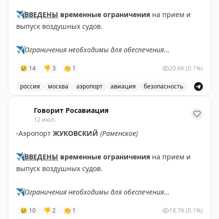
✈️
ВВЕДЕНЫ
временные ограничения
на прием и
выпуск воздушных судов.
✈️
Ограничения необходимы для обеспечения
безопасности полетов.
😢
14
👎
3
👏
1
20.6K
(0.1%)
✈️
Говорит Росавиация
|
MАХ
россия
москва
аэропорт
авиация
безопасность
В аэропорту Жуковский введены временные ограничен
Говорит Росавиация
12 июл.
▫️
Аэропорт
ЖУКОВСКИЙ
(Раменское)
✈️
ВВЕДЕНЫ
временные ограничения
на прием и
выпуск воздушных судов.
✈️
Ограничения необходимы для обеспечения
безопасности полетов.
😢
10
👎
2
👏
1
18.7K
(0.1%)