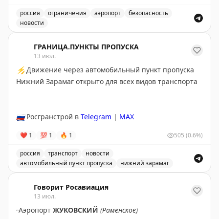
🟡
U6174 Хабаровск – Екатеринбург – Санкт-
россия
ограничения
аэропорт
безопасность
Петербург. Ожидаемое время отправления – 13.20
новости
Введены временные ограничения на прием и выпуск в
Информация актуальна на момент публикации
ГРАНИЦА.ПУНКТЫ ПРОПУСКА
13 июл.
Следите за обновлениями на нашем
онлайн-табло
⚡
Движение через автомобильный пункт пропуска
Погода
Нижний Зарамаг открыто для всех видов транспорта
🌧
Сегодня в Хабаровске до 27°C, осадки
Ветер южный, 2 – 3 м/с
Закат в 20.59
🇷🇺
Росгранстрой в
Telegram
|
MAX
❤
1
💯
1
🔥
1
505
(0.6%)
🔗
Остаемся с вами на связи на всех ресурсах.
Подписывайтесь на наш канал в MAX
россия
транспорт
новости
автомобильный пункт пропуска
нижний зарамаг
Движение через автомобильный пункт пропуска Нижни
Говорит Росавиация
13 июл.
▫️
Аэропорт
ЖУКОВСКИЙ
(Раменское)