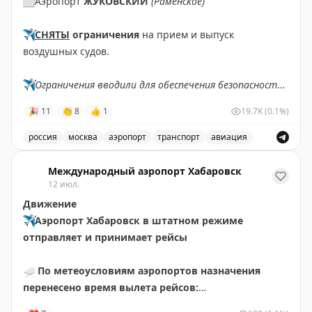
⬜️
Аэропорт
ЖУКОВСКИЙ
(Раменское)
✈️
СНЯТЫ
ограничения
на прием и выпуск
воздушных судов.
✈️
Ограничения вводили для обеспечения безопасности
полетов.
🎉
11
👏
8
👍
1
19.7K
(0.1%)
✈️
Говорит Росавиация
|
MAX
россия
москва
аэропорт
транспорт
авиация
Снятые ограничения на прием и выпуск воздушных су
Международный аэропорт Хабаровск
12 июл.
Движение
✈️
Аэропорт Хабаровск в штатном режиме
отправляет и принимает рейсы
☁️
По метеоусловиям аэропортов назначения
перенесено время вылета рейсов:
🟡
НИ411 Хабаровск – Чегдомын за 10 июля.