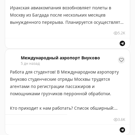
Также обо всех изменениях в расписании пассажиров
Иракская авиакомпания возобновляет полеты в
информируют авиакомпании.
Москву из Багдада после нескольких месяцев
вынужденного перерыва. Планируется осуществлять
два рейса в неделю (по вторникам и субботам).
5.2K
Первый состоится уже 4 августа.
В официальном сообщении перевозчика указано, что
Международный аэропорт Внуково
решение о восстановлении авиасообщения
5 дн назад
обусловлено растущим спросом на прямые рейсы из
Работа для студентов! В Международном аэропорту
Багдада в Москву.
Внуково студенческие отряды Москвы трудятся
агентами по регистрации пассажиров и
Мы рады снова принимать воздушные суда иракских
помощниками грузчиков перронной обработки.
партнеров!
Кто приходит к нам работать? Список обширный:
Российский университет транспорта (МИИТ),
3.6K
Московский технологический колледж им. И.А.
Лихачева, МГЛУ, РХТУ им. Д.И. Менделеева,