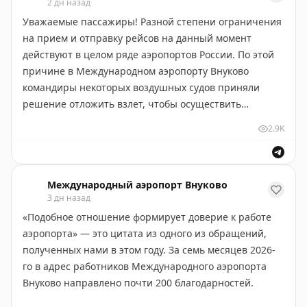
2 дн назад
Уважаемые пассажиры! Разной степени ограничения
Напоминаем, в общей и стерильной зонах
на прием и отправку рейсов на данный момент
установлены бесплатные питьевые фонтанчики.
действуют в целом ряде аэропортов России. По этой
причине в Международном аэропорту Внуково
При плохом самочувствии пассажирам и
командиры некоторых воздушных судов приняли
провожающим готовы помочь сотрудники нашей
решение отложить взлет, чтобы осуществить
медслужбы. Медпункт в Терминале A работает
дозаправку для облета закрытых зон. Поэтому стоит
круглосуточно.
2.9K
ожидать корректировок в расписании.
В автобусах, доставляющих пассажиров к бортам,
Рекомендуем перед отправлением в аэропорт
система кондиционирования работает штатно.
Международный аэропорт Внуково
уточнять статус своего рейса:
3 дн назад
- на онлайн-табло:
vnukovo.ru/ru/for-
Желаем хорошего полёта!
«Подобное отношение формирует доверие к работе
passengers/reysi/online-tablo
аэропорта» — это цитата из одного из обращений,
- по телефону справочной аэропорта: +7 (495) 937-55-
полученных нами в этом году. За семь месяцев 2026-
55
го в адрес работников Международного аэропорта
- через чат-бот:
max.ru/vnukovo_bot
Внуково направлено почти 200 благодарностей.
Также обо всех изменениях в расписании пассажиров