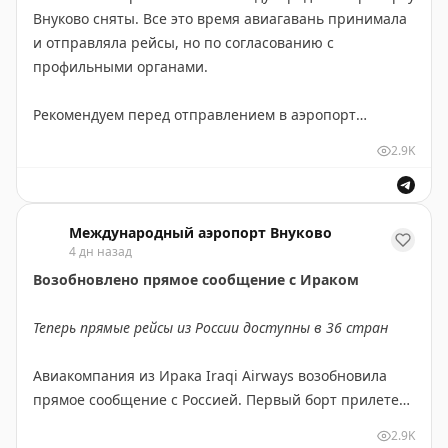
Внуково сняты. Все это время авиагавань принимала
коньки, наручники, удочка, шезлонг, вьетнамские
Меняемся к лучшему для вас!
и отправляла рейсы, но по согласованию с
национальные головные уборы и шлем.
профильными органами.
Мы бережно храним забытые вещи.
Рекомендуем перед отправлением в аэропорт
уточнять статус своего рейса:
Отметим, что значительная часть утерянного
2.9K
- на онлайн-табло:
vnukovo.ru/ru/for-
возвращается к хозяевам.
passengers/reysi/online-tablo
- по телефону справочной аэропорта: +7 (495) 937-55-
Что для этого нужно?
Международный аэропорт Внуково
55
4 дн назад
- через чат-бот:
max.ru/vnukovo_bot
Обратиться по почте foundproperty@vnukovo.ru или
Возобновлено прямое сообщение с Ираком
по телефону: +7 (495) 436-28-38
Также обо всех изменениях в расписании пассажиров
Теперь прямые рейсы из России доступны в 36 стран
информируют авиакомпании.
Обязательно поможем, но призываем быть
внимательнее!
Авиакомпания из Ирака Iraqi Airways возобновила
прямое сообщение с Россией. Первый борт прилетел
сегодня в
аэропорт Внуково
.
2.9K