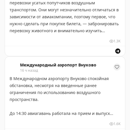
перевозки усатых попутчиков воздушным
транспортом. Они могут незначительно отличаться в
зависимости от авиакомпании, поэтому первое, что
нужно сделать при покупке билета, — забронировать
перевозку животного и внимательно изучить
правила.
1.3K
Чаще всего стоимость данной услуги оплачивается
отдельно и не входит в норму бесплатного багажа.
Международный аэропорт Внуково
Кошек провозят в клетке-переноске в салоне
16 ч назад
воздушного судна (в отличие от более крупных
В Международном аэропорту Внуково спокойная
животных, которых размещают в специальном
обстановка, несмотря на введенные ранее
багажном отсеке). При этом количество животных-
ограничения по использованию воздушного
антагонистов (например, кошек и собак) на
пространства.
конкретном рейсе может быть ограничено, чтобы
избежать конфликтов, поэтому перевозчик вправе
До 14:30 авиагавань работала на прием и выпуск
отказать в услуге.
судов в режиме встречных курсов. Это сказалось на
1.6K
расписании. Есть задержки. Но большинство из них
Контейнер или клетка должны быть крепкими, с