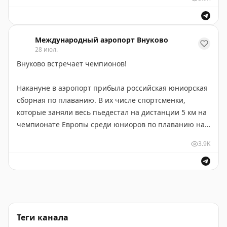
готовности багажа к выдаче.
По информации РСТ, туроператоры не фиксируют
Международный аэропорт Внуково
массового характера подобных обращений. Но
28 июл.
жалобы есть.
Внуково встречает чемпионов!
Международный аэропорт Внуково приносит
Накануне в аэропорт прибыла российская юниорская
извинения за доставленные неудобства!
сборная по плаванию. В их числе спортсменки,
которые заняли весь пьедестал на дистанции 5 км на
чемпионате Европы среди юниоров по плаванию на
открытой воде в Сукоро (Венгрия). В аналогичной
3.9K
дисциплине среди юношей 14-15 лет россиянин взял
серебро.
Кроме того, наша команда завоевала серебро в
смешанной эстафете 4 по 1500 метров.
Теги канала
Российские пловцы участвовали в соревнованиях с