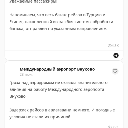
Уважаемые пассажиры!
Обучение проходит по адресу: ул. Большая
Напоминаем, что весь багаж рейсов в Турцию и
Внуковская, д. 2.
Египет, накопленный из-за сбоя системы обработки
багажа, отправлен по указанным направлениям.
Уточнить информацию о программах и записаться на
курсы можно по телефону +7 (495) 436-24-24 или e-
По имеющейся информации, в отдельных случаях
mail: utc@vnukovo.ru
4.3K
обработка и сортировка багажа в аэропортах
назначения занимает больше времени. Как отмечают
в Российском союзе туриндустрии, в разгар высокого
Международный аэропорт Внуково
туристического сезона нагрузка на аэропорты Турции
28 июл.
существенно возрастает, что может влиять на
Гроза над аэродромом не оказала значительного
скорость обработки багажа местными службами.
влияния на работу Международного аэропорта
Внуково.
Пассажирам рекомендуется отслеживать статус
багажа по трек-номеру, а также при оформлении
Задержек рейсов в авиагавани немного. И погодные
розыска указывать актуальные контактные данные —
условия не стали их причиной.
именно на них будут поступать уведомления от
аэропорта или авиакомпании о местонахождении и
3.9K