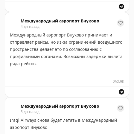
Иракская авиакомпания возвращает полеты в Москву
из Багдада после нескольких месяцев перерыва.
Международный аэропорт Внуково
Планируется выполнять два рейса в неделю (по
4 дн назад
вторникам и субботам).
Международный аэропорт Внуково принимает и
отправляет рейсы, но из-за ограничений воздушного
По информации перевозчика, решение о
пространства делает это по согласованию с
восстановлении авиасообщения обусловлено
профильными органами. Возможны задержки вылета
растущим спросом на прямые рейсы из Багдада в
ряда рейсов.
Москву.
Рекомендуем перед отправлением в аэропорт
#авиа
2.9K
уточнять статус своего рейса:
- на онлайн-табло:
vnukovo.ru/ru/for-
🦅
Минтранс в
MAКС
passengers/reysi/online-tablo
Международный аэропорт Внуково
- по телефону справочной аэропорта: +7 (495) 937-55-
5 дн назад
55
Iraqi Airways снова будет летать в Международный
- через чат-бот:
max.ru/vnukovo_bot
аэропорт Внуково