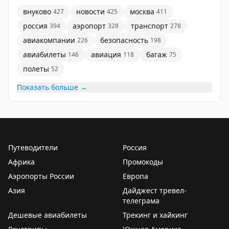
флагом и гимном.
внуково
новости
москва
427
425
411
россия
аэропорт
транспорт
394
328
278
Поздравляем ребят! Желаем новых побед!
авиакомпании
безопасность
226
198
авиабилеты
авиация
багаж
146
118
75
#Внуковоаэропортчемпионов
полеты
52
Показать больше →
Путеводители
Россия
Африка
Промокоды
Аэропорты России
Европа
Азия
Дайджест тревел-
телеграма
Дешевые авиабилеты
Трекинг и хайкинг