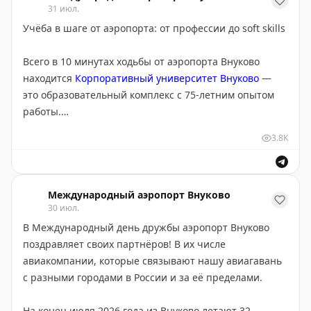
31 июл.
самолетах Airbus A320neo.
Учёба в шаге от аэропорта: от профессии до soft skills
Flynas основана в 2006 году, базируется в
Всего в 10 минутах ходьбы от аэропорта Внуково
Международном аэропорту имени Короля Халида в
находится
Корпоративный университет Внуково
—
Эр-Рияде. Флот авиакомпании включает воздушные
это образовательный комплекс с 75-летним опытом
суда Airbus A320-200, Airbus A320 Neo, Airbus A321-
работы.
200, Airbus A330-200 и Airbus A330-300.
3.8K
Университет предлагает широкий выбор программ:
Международный аэропорт Внуково поздравляет
от освоения профессии бортпроводника до
авиакомпанию Flynas с первой годовщиной
повышения квалификации для пилотов, штурманов,
сотрудничества и желает дальнейшего развития
бортинженеров, бортрадистов и
Международный аэропорт Внуково
маршрутной сети, роста пассажиропотока и новых
30 июл.
инженерно‑технического персонала. В числе
совместных достижений.
В Международный день дружбы аэропорт Внуково
популярных направлений — транспортная
поздравляет своих партнёров! В их числе
безопасность, перевозка опасных грузов, охрана
авиакомпании, которые связывают нашу авиагавань
труда, английский язык.
с разными городами в России и за её пределами.
Также есть курсы по развитию гибких навыков (soft
На конец июля 2026 года из Внуково летают 32