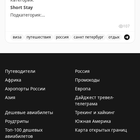
Short Stay
Подкатегория:
PRIME TIME (65 euros) Short Stay All kind of other
107
short stay visas
виза
путешествия
россия
санкт петербург
отдых
Доступны даты:
Доступные места в Санкт-Петербурге для короткого от
📆
28.09.2026 (1 шт.): 16:10
📆
29.09.2026 (2 шт.): 16:10, 16:20
Путеводители
Россия
Всего свободных мест:
3
Африка
Промокоды
Аэропорты России
Европа
Азия
Дайджест тревел-
телеграма
Дешевые авиабилеты
Трекинг и хайкинг
Роудтрипы
Южная Америка
Топ-100 дешевых
Карта открытых границ
авиабилетов