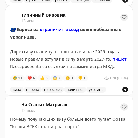
Великобритания — 14 августа.
Запись о слотопаде в визовые центры Испании, Франц
Типичный Визовик
Пошёл дальше разгребать этот слотопад.
13 июл.
Вопросы, запросы, записи — всё сюда:
🇪🇺
Евросоюз
ограничит въезд
военнообязанных
📲
@matrasssi
украинцев.
Stay tuned!
Директиву планируют принять в июле 2026 года, а
Подписаться на Матрассы
новые правила вступят в силу в марте 2027-го,
пишет
Rzeczpospolita со ссылкой на замминистра МВД
Польши Мацея Душчика.
🤣
11
❤
6
👍
5
😱
3
🥴
3
👎
1
3.7K
(0.8%)
Для въезда и получения временной защиты
виза
европа
евросоюз
политика
украина
потребуется подтверждение освобождения или
Евросоюз планирует ограничить въезд военнообязанны
отсрочки от мобилизации. По данным издания,
На Ссаных Матрасах
изменения поддерживает Польша, а инициатором
12 июл.
выступил Киев.
Почему получающих визу больше всего пугает фраза:
"Копия ВСЕХ страниц паспорта".
@tipical_vizovik