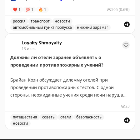
авиакомпаний.
❤
1
💯
1
🔥
1
505
(0.6%)
россия
транспорт
новости
Rob Burgess
|
Original
автомобильный пункт пропуска
нижний зарамаг
Движение через автомобильный пункт пропуска Нижни
Loyalty Shmoyalty
13 июл.
Должны ли отели заранее объявлять о
проведении противопожарных учений?
Брайан Коэн обсуждает дилемму отелей при
проведении противопожарных тестов. С одной
стороны, неожиданные учения среди ночи нарушают
сон гостей и вызывают раздражение. С другой —
23
заранее объявленные тесты теряют элемент
неожиданности, что может снизить эффективность
путешествия
советы
отели
безопасность
новости
подготовки к реальной чрезвычайной ситуации.
Должны ли отели заранее объявлять о проведении пр
Автор приводит пример отеля, который анонсировал
учения на 11 июля 2022 года с 11:00 до 15:00 —