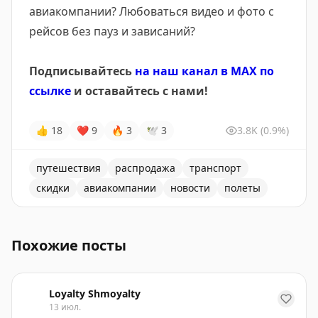
авиакомпании? Любоваться видео и фото с
рейсов без пауз и зависаний?
Подписывайтесь
на наш канал в МАХ по
ссылке
и оставайтесь с нами!
👍
18
❤
9
🔥
3
🕊
3
3.8K
(0.9%)
путешествия
распродажа
транспорт
скидки
авиакомпании
новости
полеты
Приглашение подписаться на канал для получения оп
Похожие посты
Loyalty Shmoyalty
13 июл.