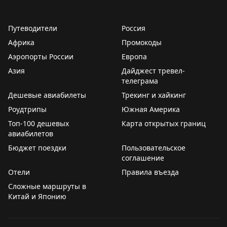
удачный выбор времени, когда большинство гостей
не спят. Брайан делится личным опытом частых
Путеводители
Россия
ночных пожарных тревог во время командировок и
Африка
Промокоды
отмечает, что они помогли ему быстро научиться
Аэропорты России
Европа
правильно действовать в чрезвычайной ситуации.
Азия
Дайджест тревел-
Вопрос остается открытым: как найти баланс между
телеграма
комфортом гостей и эффективностью подготовки к
Дешевые авиабилеты
Трекинг и хайкинг
реальной опасности?
Роудтрипы
Южная Америка
The Gate with Brian Cohen
|
Original
Топ-100 дешевых
Карта открытых границ
авиабилетов
Бюджет поездки
Пользовательское
соглашение
Отели
Правила въезда
Сложные маршруты в
Китай и Японию