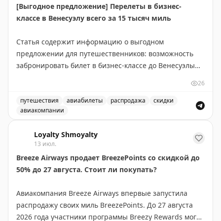
[Выгодное предложение] Перелеты в бизнес-
классе в Венесуэлу всего за 15 тысяч миль
Статья содержит информацию о выгодном
предложении для путешественников: возможность
забронировать билет в бизнес-классе до Венесуэлы
всего за 15 000 миль. Это отличная возможность для
26
тех, кто накопил достаточное количество миль в
своей программе лояльности авиакомпании. Такие
путешествия
авиабилеты
распродажа
скидки
авиакомпании
предложения встречаются редко и позволяют
Выгодное предложение на перелеты в бизнес-классе в
значительно сэкономить на премиум-перелетах.
Loyalty Shmoyalty
Рекомендуется следить за подобными alert'ами, чтобы
13 июл.
не пропустить выгодные варианты бронирования.
Breeze Airways продает BreezePoints со скидкой до
50% до 27 августа. Стоит ли покупать?
Juan Ruiz
|
Original
Авиакомпания Breeze Airways впервые запустила
распродажу своих миль BreezePoints. До 27 августа
2026 года участники программы Breezy Rewards могут