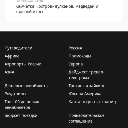
ПУТЕВОДИТЕЛЬ
Камчатка: «‎остров‎‎»‎ вулканов, медведей и
красной икры
Путеводители
Россия
Африка
Промокоды
Аэропорты России
Европа
Азия
Дайджест тревел-
телеграма
Дешевые авиабилеты
Трекинг и хайкинг
Роудтрипы
Южная Америка
Топ-100 дешевых
Карта открытых границ
авиабилетов
Бюджет поездки
Пользовательское
соглашение