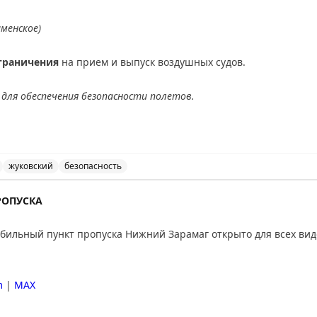
аменское)
граничения
на прием и выпуск воздушных судов.
для обеспечения безопасности полетов.
АХ
жуковский
безопасность
ведены временные ограничения на прием и выпуск возд
РОПУСКА
ильный пункт пропуска Нижний Зарамаг открыто для всех вид
m
|
MAX