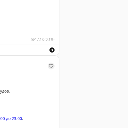
17.1K
(0.1%)
шных судов для обеспечения безопасности полетов.
удов.
:00 до 23:00
.