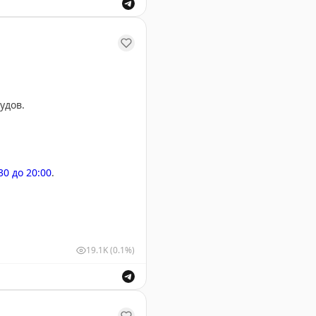
ствующими органами в связи с введением временных о
удов.
:30 до 20:00
.
19.1K
(0.1%)
у Геленджика. Информация о безопасности полетов.