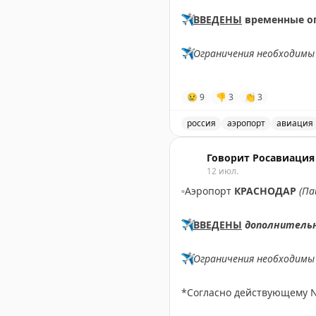
✈️
ВВЕДЕНЫ
временные о
✈️
Ограничения необходимы 
✈️
Говорит Росавиация
|
М
😢
9
👎
3
👏
3
россия
аэропорт
авиация
В аэропорту Ярославля в
Говорит Росавиация
12 июл.
▫️
Аэропорт
КРАСНОДАР
(Па
✈️
ВВЕДЕНЫ
дополнитель
✈️
Ограничения необходимы 
*Согласно действующему 