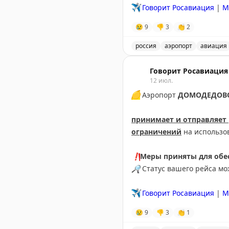
✈️
Говорит Росавиация
|
M
😢
9
👎
3
👏
2
россия
аэропорт
авиация
В аэропорту Краснодар в
Говорит Росавиация
12 июл.
🟡
Аэропорт
ДОМОДЕДОВ
принимает и отправляет
ограничений
на использо
❗️
Меры приняты для обес
🔎
Статус вашего рейса м
✈️
Говорит Росавиация
|
М
😢
9
👎
3
👏
1