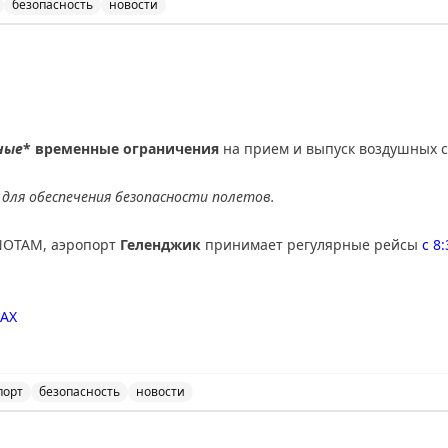
безопасность
новости
нимает и отправляет рейсы по согласованию с соответ
ные
* временные ограничения
на прием и выпуск воздушных с
для обеспечения безопасности полетов.
NOTAM, аэропорт
Геленджик
принимает регулярные рейсы
с 8
AX
порт
безопасность
новости
ичения на прием и выпуск воздушных судов в аэропорт