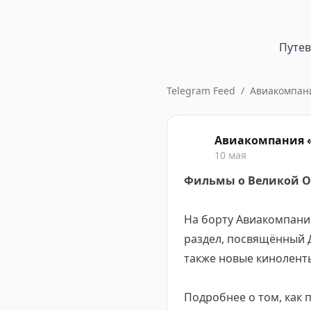
Путе
Telegram Feed
/
Авиакомпан
Авиакомпания 
10 мая
Фильмы о Великой От
⠀
На борту Авиакомпани
раздел, посвящённый Д
также новые киноленты
⠀
Подробнее о том, как