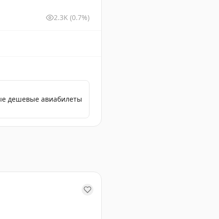
2.3K
(0.7%)
мые дешевые авиабилеты
товую систему развлечений «Морошка».