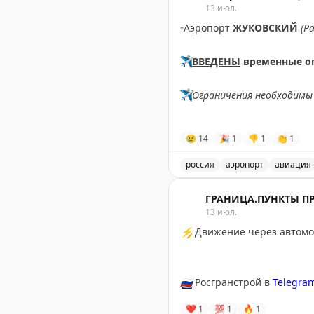
13 июл.
▫️
Аэропорт
ЖУКОВСКИЙ
(Р
✈️
ВВЕДЕНЫ
временные о
✈️
Ограничения необходимы 
✈️
Говорит Росавиация
|
M
😢
14
🎉
1
👎
1
👏
1
россия
аэропорт
авиация
В аэропорту Жуковский в
ГРАНИЦА.ПУНКТЫ П
13 июл.
⚡
Движение через автомоб
🇷🇺
Росгранстрой в
Telegra
❤
1
💯
1
🔥
1