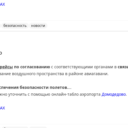
AX
безопасность
новости
ведены дополнительные временные ограничения на прие
О
 рейсы
по согласованию
с соответствующими органами в
связ
вание воздушного пространства в районе авиагавани.
печения безопасности полетов.
ожно уточнить с помощью онлайн-табло аэропорта
Домодедово
.
АХ