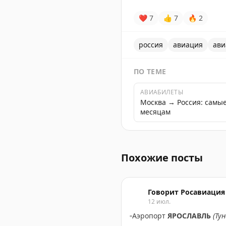
❤
7
👍
7
🔥
2
россия
авиация
ави
ПО ТЕМЕ
АВИАБИЛЕТЫ
Москва → Россия: самы
месяцам
Авиакомпания «Аврора» д
Похожие посты
Говорит Росавиация
12 июл.
▫️
Аэропорт
ЯРОСЛАВЛЬ
(Ту