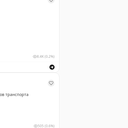
8.4K
(0.2%)
ушных судов для обеспечения безопасности полетов.
ов транспорта
505
(0.6%)