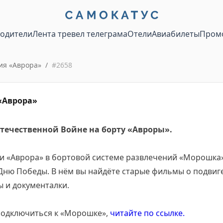
водители
Лента тревел телеграма
Отели
Авиабилеты
Пром
ия «Аврора»
/
#
2658
«Аврора»
ечественной Войне на борту «Авроры».
и «Аврора» в бортовой системе развлечений «Морошка
ню Победы. В нём вы найдёте старые фильмы о подвиге
 и документалки.
 подключиться к «Морошке»,
читайте по ссылке.