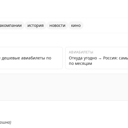
акомпании
история
новости
кино
АВИАБИЛЕТЫ
е дешевые авиабилеты по
Откуда угодно → Россия: са
по месяцам
обавила фильмы о Великой Отечественной Войне в бор
ношна)