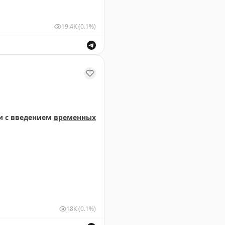
19.4K
(0.1%)
м и выпуск воздушных судов для обеспечения безопасн
и с введением
временных
18K
(0.1%)