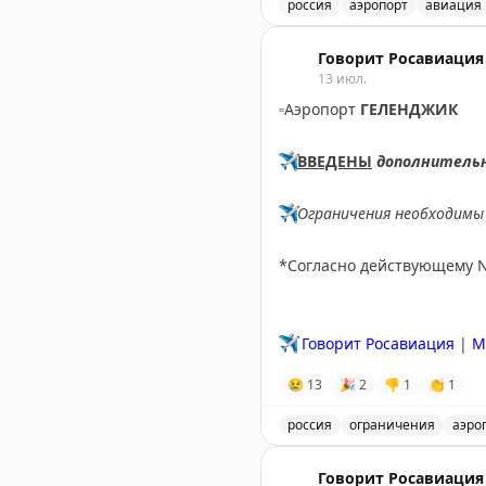
россия
аэропорт
авиация
Аэропорт Домодедово при
Говорит Росавиация
13 июл.
▫️
Аэропорт
ГЕЛЕНДЖИК
✈️
ВВЕДЕНЫ
дополнитель
✈️
Ограничения необходимы 
*Согласно действующему 
✈️
Говорит Росавиация
|
M
😢
13
🎉
2
👎
1
👏
1
россия
ограничения
аэро
Введены временные огран
Говорит Росавиация