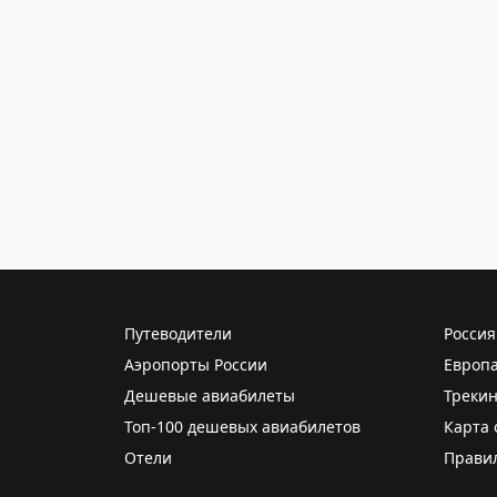
Путеводители
Россия
Аэропорты России
Европ
Дешевые авиабилеты
Трекин
Топ-100 дешевых авиабилетов
Карта 
Отели
Прави