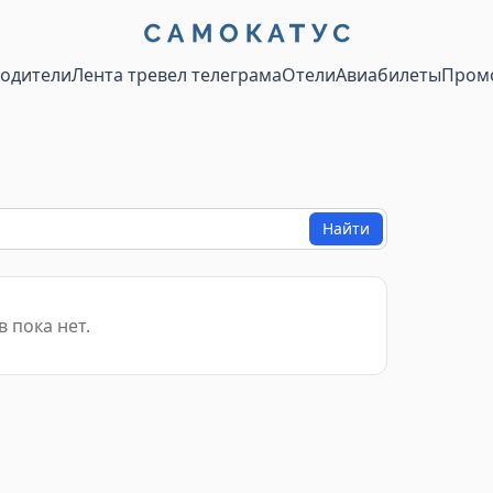
водители
Лента тревел телеграма
Отели
Авиабилеты
Пром
Найти
 пока нет.