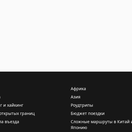
Африка
а
Азия
г и хайкинг
Роудтрипы
открытых границ
Бюджет поездки
ла въезда
Сложные маршруты в Китай 
Японию