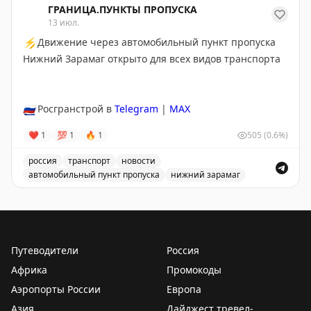
отсрочки от мобилизации. По данным издания,
ГРАНИЦА.ПУНКТЫ ПРОПУСКА
изменения поддерживает Польша, а инициатором
13 июл.
выступил Киев.
⚡
Движение через автомобильный пункт пропуска
Нижний Зарамаг открыто для всех видов транспорта
@tipical_vizovik
🇷🇺
Росгранстрой в
Telegram
|
MAX
❤
1
💯
1
🔥
1
505
(0.6%)
россия
транспорт
новости
автомобильный пункт пропуска
нижний зарамаг
Движение через автомобильный пункт пропуска Нижни
Путеводители
Россия
Африка
Промокоды
Аэропорты России
Европа
Азия
Дайджест тревел-