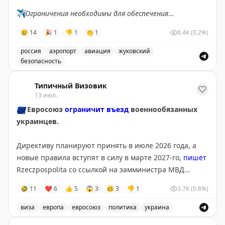
✈️
Ограничения необходимы для обеспечения
безопасности полетов.
😢
14
🎉
1
👎
1
👏
1
8.4K
(0.2%)
✈️
Говорит Росавиация
|
MАХ
россия
аэропорт
авиация
жуковский
безопасность
В аэропорту Жуковский введены временные ограничен
Типичный Визовик
13 июл.
🇪🇺
Евросоюз
ограничит въезд
военнообязанных
украинцев.
Директиву планируют принять в июле 2026 года, а
новые правила вступят в силу в марте 2027-го,
пишет
Rzeczpospolita со ссылкой на замминистра МВД
Польши Мацея Душчика.
🤣
11
❤
6
👍
5
😱
3
🥴
3
👎
1
3.7K
(0.8%)
Для въезда и получения временной защиты
виза
европа
евросоюз
политика
украина
потребуется подтверждение освобождения или
Евросоюз планирует ограничить въезд военнообязанны