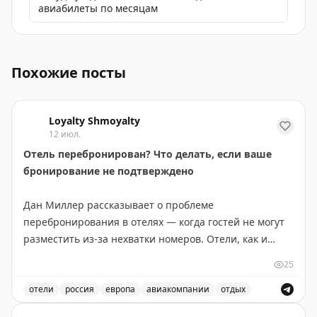
авиабилеты по месяцам
Обзор фильма «Обесчещенная» с Марлен Дитрих, исто
Похожие посты
Loyalty Shmoyalty
12 июл.
Отель перебронирован? Что делать, если ваше
бронирование не подтверждено
Дан Миллер рассказывает о проблеме
перебронирования в отелях — когда гостей не могут
разместить из-за нехватки номеров. Отели, как и
авиакомпании, нередко перепродают номера, ожидая
25
отказов и отмен. Основные причины: гости остаются
дольше запланированного, технические проблемы,
отели
россия
европа
авиакомпании
отдых
крупные события в городе или непредвиденные
Проблемы с бронированием отелей и что делать, есл