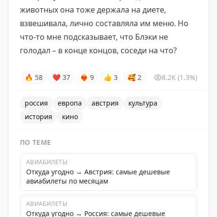
животных она тоже держала на диете,
взвешивала, лично составляла им меню. Но
что-то мне подсказывает, что Блэки не
голодал – в конце концов, соседи на что?
🔥
58
❤
37
❤‍🔥
9
👍
3
🥰
2
8.2K
(1.3%)
россия
европа
австрия
культура
история
кино
ПО ТЕМЕ
АВИАБИЛЕТЫ
Откуда угодно → Австрия: самые дешевые
авиабилеты по месяцам
АВИАБИЛЕТЫ
Откуда угодно → Россия: самые дешевые