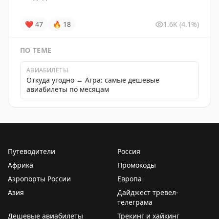
❤
47
🔥
18
1.6K
(4.1%)
ПО ТЕМЕ
АВИАБИЛЕТЫ
Откуда угодно → Агра: самые дешевые
авиабилеты по месяцам
Путеводители
Россия
Африка
Промокоды
Аэропорты России
Европа
Азия
Дайджест тревел-
телеграма
Дешевые авиабилеты
Трекинг и хайкинг