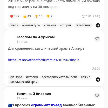
2010-е было решено отдать часть помещений вокзала
под гостиницу на 30 номеров.
❤
147
👍
43
🏆
10
👎
2
7.7K
(2.6%)
отели
архитектура
испания
история
каталония
Отель «Parada Puigcerdà» в городе Пучсерда, располо
Галопом по Африкам
11 июл.
Для сравнения, католический храм в Алжире
https://t.me/africafordummies/10256?single
320
культура
история
достопримечательности
алжир
католический храм
Католический храм в Алжире - одно из интересных д
Типичный Визовик
13 июл.
🇪🇺
Евросоюз
ограничит въезд
военнообязанных