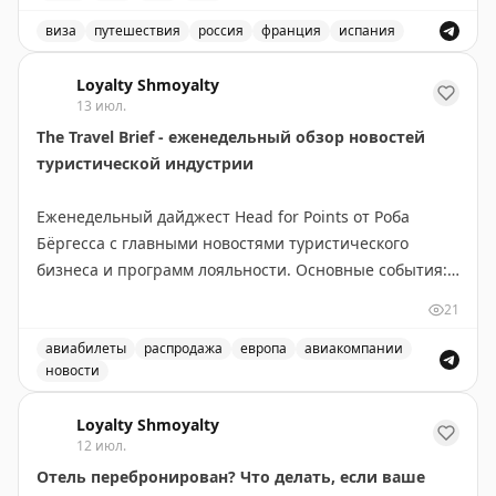
Франция — 23 июля,
виза
путешествия
россия
франция
испания
Великобритания — 14 августа.
Запись о слотопаде в визовые центры Испании, Франц
Loyalty Shmoyalty
Пошёл дальше разгребать этот слотопад.
13 июл.
Вопросы, запросы, записи — всё сюда:
The Travel Brief - еженедельный обзор новостей
📲
@matrasssi
туристической индустрии
Stay tuned!
Еженедельный дайджест Head for Points от Роба
Подписаться на Матрассы
Бёргесса с главными новостями туристического
бизнеса и программ лояльности. Основные события:
новое приложение British Airways требует доработки,
21
BA сменила поставщика наборов для Club World,
easyJet продаёт свой бизнес Apollo, открылся люкс-
авиабилеты
распродажа
европа
авиакомпании
новости
лаунж в Manchester Airport. Выгодные предложения:
Еженедельный обзор новостей туристической индустрии
Eurostar дарит скидку 50% на премиум-классы, JetBlue
Loyalty Shmoyalty
предлагает привлекательные тарифы на Mint, Virgin
12 июл.
Atlantic запустила кэшбэк до £250 с American Express.
Отель перебронирован? Что делать, если ваше
В программах лояльности: Avios на 33% дороже в BA