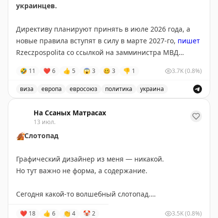
украинцев.
Директиву планируют принять в июле 2026 года, а
новые правила вступят в силу в марте 2027-го,
пишет
Rzeczpospolita со ссылкой на замминистра МВД
Польши Мацея Душчика.
🤣
11
❤
6
👍
5
😱
3
🥴
3
👎
1
3.7K
(0.8%)
Для въезда и получения временной защиты
виза
европа
евросоюз
политика
украина
потребуется подтверждение освобождения или
Евросоюз планирует ограничить въезд военнообязанны
отсрочки от мобилизации. По данным издания,
На Ссаных Матрасах
изменения поддерживает Польша, а инициатором
13 июл.
выступил Киев.
🍂
Слотопад
@tipical_vizovik
Графический дизайнер из меня — никакой.
Но тут важно не форма, а содержание.
Сегодня какой-то волшебный слотопад.
Записал своих путешественников в визовые центры:
❤
18
👍
6
👏
4
🤡
2
3.5K
(0.8%)
Испания — 17 июля,